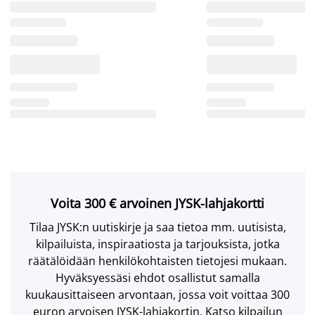
Voita 300 € arvoinen JYSK-lahjakortti
Tilaa JYSK:n uutiskirje ja saa tietoa mm. uutisista,
kilpailuista, inspiraatiosta ja tarjouksista, jotka
räätälöidään henkilökohtaisten tietojesi mukaan.
Hyväksyessäsi ehdot osallistut samalla
kuukausittaiseen arvontaan, jossa voit voittaa 300
euron arvoisen JYSK-lahjakortin. Katso kilpailun