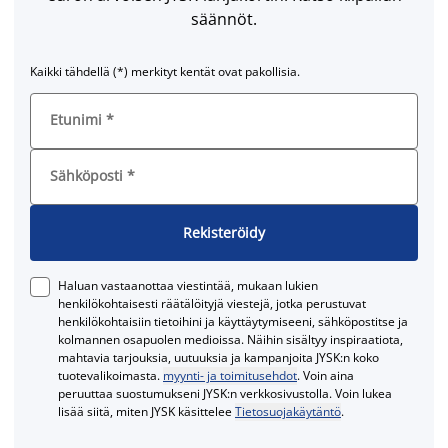
säännöt.
Kaikki tähdellä (*) merkityt kentät ovat pakollisia.
Etunimi
*
Sähköposti
*
Rekisteröidy
Haluan vastaanottaa viestintää, mukaan lukien
henkilökohtaisesti räätälöityjä viestejä, jotka perustuvat
henkilökohtaisiin tietoihini ja käyttäytymiseeni, sähköpostitse ja
kolmannen osapuolen medioissa. Näihin sisältyy inspiraatiota,
mahtavia tarjouksia, uutuuksia ja kampanjoita JYSK:n koko
tuotevalikoimasta.
myynti- ja toimitusehdot
. Voin aina
peruuttaa suostumukseni JYSK:n verkkosivustolla. Voin lukea
lisää siitä, miten JYSK käsittelee
Tietosuojakäytäntö
.