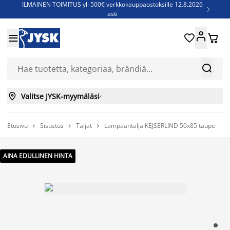
ILMAINEN TOIMITUS yli 500€ verkkokauppaostoksille 12.8.2026

asti
Parempiin uniin - Säästä jopa 60%





Sijauspatjoja - Säästä jopa 60%

Jenkkisänkyjä - Säästä jopa 60%



Valitse JYSK-myymäläsi

Etusivu
Sisustus
Taljat
Lampaantalja KEJSERLIND 50x85 taupe



AINA EDULLINEN HINTA