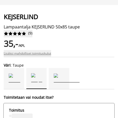
KEJSERLIND
Lampaantalja KEJSERLIND 50x85 taupe
(
9
)










35,-
/KPL
Lisäksi mahdolliset toimituskulut
Väri
: Taupe
Toimitetaan vai noudat itse?
Toimitus