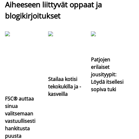
Aiheeseen liittyvät oppaat ja
blogikirjoitukset
Si
uu
va
Patjojen
erilaiset
jousityypit:
Stailaa kotisi
Löydä itsellesi
tekokukilla ja -
sopiva tuki
kasveilla
FSC® auttaa
sinua
valitsemaan
vastuullisesti
hankitusta
puusta