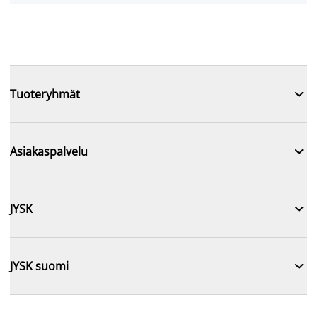

Tuoteryhmät

Asiakaspalvelu

JYSK

JYSK suomi