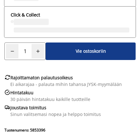
Click & Collect
Vie ostoskoriin

Rajoittamaton palautusoikeus
Ei aikarajaa - palauta mihin tahansa JYSK-myymälään

Hintatakuu
30 päivän hintatakuu kaikille tuotteille

Joustava toimitus
Sinun valitsemasi nopea ja helppo toimitus
Tuotenumero: 5853396