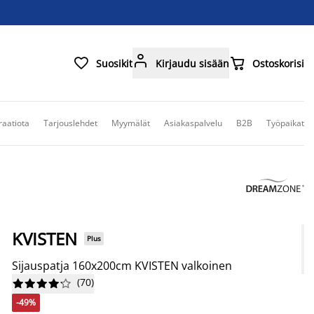



Suosikit
Kirjaudu sisään
Ostoskorisi
raatiota
Tarjouslehdet
Myymälät
Asiakaspalvelu
B2B
Työpaikat
KVISTEN
Plus
Sijauspatja 160x200cm KVISTEN valkoinen
(
70
)










-49%