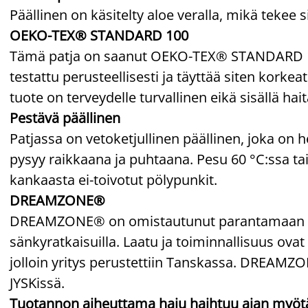
Päällinen on käsitelty aloe veralla, mikä tekee
OEKO-TEX® STANDARD 100
Tämä patja on saanut OEKO-TEX® STANDARD 100
testattu perusteellisesti ja täyttää siten korkea
tuote on terveydelle turvallinen eikä sisällä hait
Pestävä päällinen
Patjassa on vetoketjullinen päällinen, joka on h
pysyy raikkaana ja puhtaana. Pesu 60 °C:ssa t
kankaasta ei-toivotut pölypunkit.
DREAMZONE®
DREAMZONE® on omistautunut parantamaan unesi
sänkyratkaisuilla. Laatu ja toiminnallisuus ovat 
jolloin yritys perustettiin Tanskassa. DREAM
JYSKissä.
Tuotannon aiheuttama haju haihtuu ajan myöt