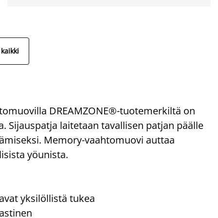
kaikki
htomuovilla DREAMZONE®-tuotemerkiltä on
ijauspatja laitetaan tavallisen patjan päälle
ntämiseksi. Memory-vaahtomuovi auttaa
isista yöunista.
at yksilöllistä tukea
lastinen