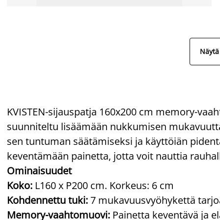
Näytä 
KVISTEN-sijauspatja 160x200 cm memory-vaa
suunniteltu lisäämään nukkumisen mukavuutta. S
sen tuntuman säätämiseksi ja käyttöiän pide
keventämään painetta, jotta voit nauttia rauhall
Ominaisuudet
Koko:
L160 x P200 cm. Korkeus: 6 cm
Kohdennettu tuki:
7 mukavuusvyöhykettä tarjoav
Memory-vaahtomuovi:
Painetta keventävä ja e