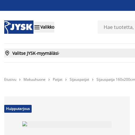

Valikko

Valitse JYSK-myymäläsi

Etusivu
Makuuhuone
Patjat
Sijauspatjat
Sijauspatja 160x200cm




Huipputarjous