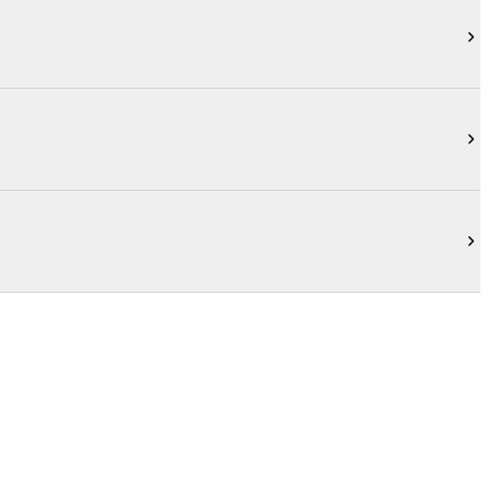


