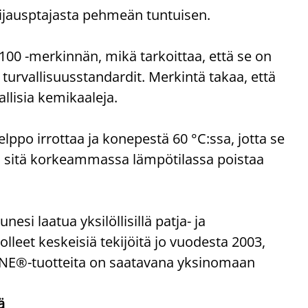
 sijausptajasta pehmeän tuntuisen.
 -merkinnän, mikä tarkoittaa, että se on
t turvallisuusstandardit. Merkintä takaa, että
allisia kemikaaleja.
elppo irrottaa ja konepestä 60 °C:ssa, jotta se
ai sitä korkeammassa lämpötilassa poistaa
 laatua yksilöllisillä patja- ja
olleet keskeisiä tekijöitä jo vuodesta 2003,
ZONE®-tuotteita on saatavana yksinomaan
ä