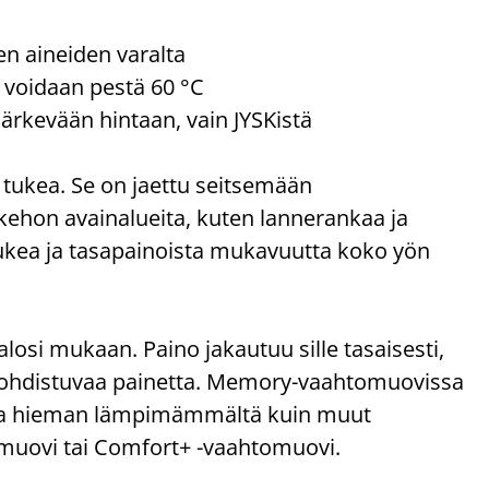
ten aineiden varalta
e voidaan pestä 60 °C
järkevään hintaan, vain JYSKistä
tukea. Se on jaettu seitsemään
ehon avainalueita, kuten lannerankaa ja
ukea ja tasapainoista mukavuutta koko yön
si mukaan. Paino jakautuu sille tasaisesti,
n kohdistuvaa painetta. Memory-vaahtomuovissa
ntua hieman lämpimämmältä kuin muut
muovi tai Comfort+ -vaahtomuovi.