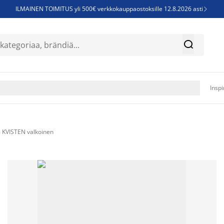
ILMAINEN TOIMITUS yli 500€ verkkokauppaostoksille 12.8.2026 asti

Parempiin uniin - Säästä jopa 60%


Sijauspatjoja - Säästä jopa 60%

Jenkkisänkyjä - Säästä jopa 60%

Inspi
 KVISTEN valkoinen