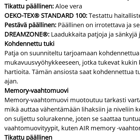
Tikattu päällinen:
Aloe vera
OEKO-TEX® STANDARD 100:
Testattu haitallis
Pestävä päällinen:
Päällinen on irrotettava ja s
DREAMZONE®:
Laadukkaita patjoja ja sänkyjä 
Kohdennettu tuki
Patja on suunniteltu tarjoamaan kohdennettua 
mukavuusvyöhykkeeseen, jotka tukevat kukin k
hartioita. Tämän ansiosta saat kohdennettua t
ajan.
Memory-vaahtomuovi
Memory-vaahtomuovi muotoutuu tarkasti vartalo
mikä auttaa vähentämään lihaksiin ja nivelii
on suljettu solurakenne, joten se saattaa tu
vaahtomuovityypit, kuten AIR memory -vaahto
Tikattu päällinen