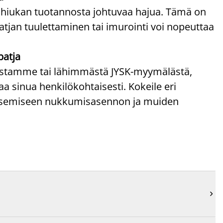
 hiukan tuotannosta johtuvaa hajua. Tämä on
atjan tuulettaminen tai imurointi voi nopeuttaa
patja
paistamme tai lähimmästä JYSK-myymälästä,
 sinua henkilökohtaisesti. Kokeile eri
litsemiseen nukkumisasennon ja muiden
