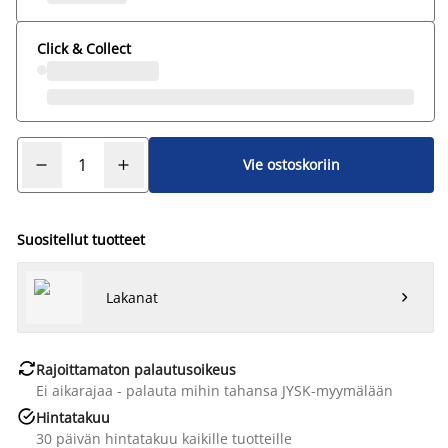
Click & Collect
Vie ostoskoriin
Suositellut tuotteet
Lakanat


Rajoittamaton palautusoikeus
Ei aikarajaa - palauta mihin tahansa JYSK-myymälään

Hintatakuu
30 päivän hintatakuu kaikille tuotteille