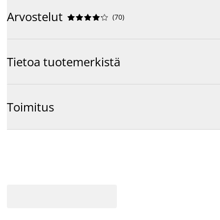
Arvostelut
(
70
)










Tietoa tuotemerkistä
Toimitus