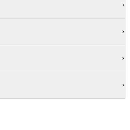



