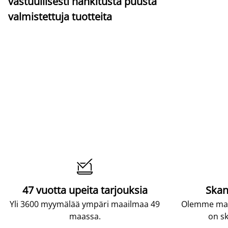
vastuullisesti hankitusta puusta
valmistettuja tuotteita

47 vuotta upeita tarjouksia
Skan
Yli 3600 myymälää ympäri maailmaa 49
Olemme maai
maassa.
on sk