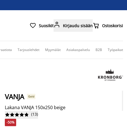



Suosikit
Kirjaudu sisään
Ostoskorisi
raatiota
Tarjouslehdet
Myymälät
Asiakaspalvelu
B2B
Työpaikat
VANJA
Gold
Lakana VANJA 150x250 beige
(
13
)










-50%