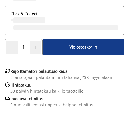
Click & Collect
Vie ostoskoriin

Rajoittamaton palautusoikeus
Ei aikarajaa - palauta mihin tahansa JYSK-myymälään

Hintatakuu
30 päivän hintatakuu kaikille tuotteille

Joustava toimitus
Sinun valitsemasi nopea ja helppo toimitus