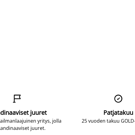


dinaaviset juuret
Patjatakuu
lmanlaajuinen yritys, jolla
25 vuoden takuu GOLD-p
andinaaviset juuret.