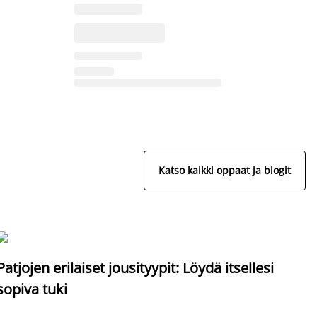
Katso kaikki oppaat ja blogit
S
Patjojen erilaiset jousityypit: Löydä itsellesi
sopiva tuki