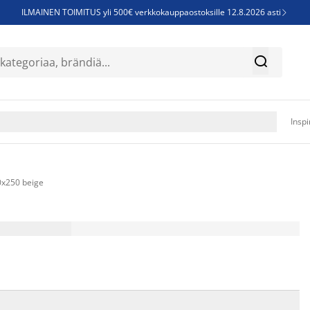
ILMAINEN TOIMITUS yli 500€ verkkokauppaostoksille 12.8.2026 asti

Parempiin uniin - Säästä jopa 60%


Sijauspatjoja - Säästä jopa 60%

Jenkkisänkyjä - Säästä jopa 60%

Inspi
0x250 beige