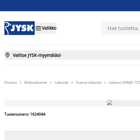

Valikko

Valitse JYSK-myymäläsi

Etusivu
Makuuhuone
Lakanat
Suorat lakanat
Lakana VANJA 15




Tuotenumero: 1624044