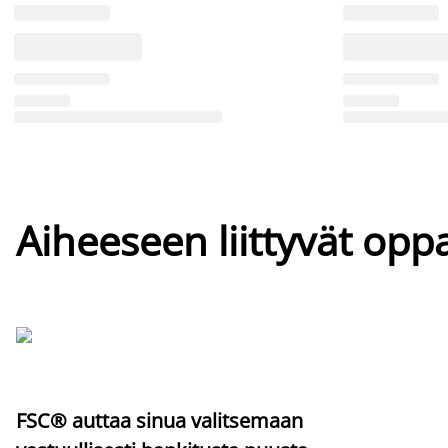
Aiheeseen liittyvät oppa
FSC® auttaa sinua valitsemaan