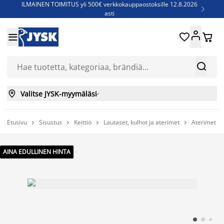
ILMAINEN TOIMITUS yli 500€ verkkokauppaostoksille 12.8.2026

asti
Parempiin uniin - Säästä jopa 60%





Sijauspatjoja - Säästä jopa 60%

Jenkkisänkyjä - Säästä jopa 60%



Valitse JYSK-myymäläsi

Etusivu
Sisustus
Keittiö
Lautaset, kulhot ja aterimet
Aterimet G




AINA EDULLINEN HINTA