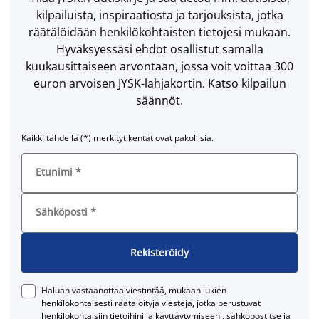
kilpailuista, inspiraatiosta ja tarjouksista, jotka
räätälöidään henkilökohtaisten tietojesi mukaan.
Hyväksyessäsi ehdot osallistut samalla
kuukausittaiseen arvontaan, jossa voit voittaa 300
euron arvoisen JYSK-lahjakortin. Katso kilpailun
säännöt.
Kaikki tähdellä (*) merkityt kentät ovat pakollisia.
Etunimi
*
Sähköposti
*
Rekisteröidy
Haluan vastaanottaa viestintää, mukaan lukien
henkilökohtaisesti räätälöityjä viestejä, jotka perustuvat
henkilökohtaisiin tietoihini ja käyttäytymiseeni, sähköpostitse ja