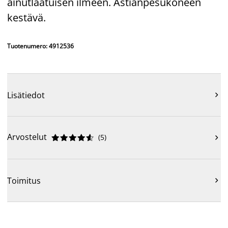
ainutlaatuisen ilmeen. Astianpesukoneen
kestävä.
Tuotenumero: 4912536
Lisätiedot

Arvostelut
(
5
)











Toimitus
