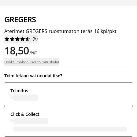
GREGERS
Aterimet GREGERS ruostumaton teräs 16 kpl/pkt
(
5
)










18,50
/PKT
Lisäksi mahdolliset toimituskulut
Toimitetaan vai noudat itse?
Toimitus
Click & Collect