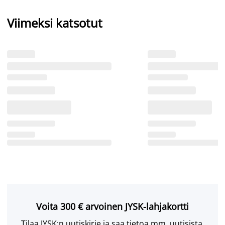
Viimeksi katsotut
Voita 300 € arvoinen JYSK-lahjakortti
Tilaa JYSK:n uutiskirje ja saa tietoa mm. uutisista,