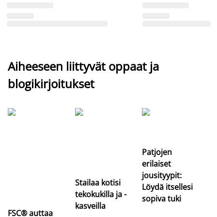
Aiheeseen liittyvät oppaat ja
blogikirjoitukset
Si
uu
va
Patjojen
erilaiset
jousityypit:
Stailaa kotisi
Löydä itsellesi
tekokukilla ja -
sopiva tuki
kasveilla
FSC® auttaa