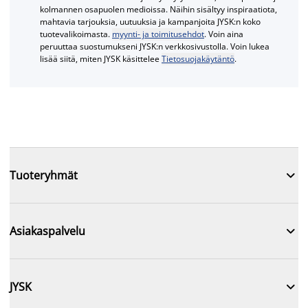
kolmannen osapuolen medioissa. Näihin sisältyy inspiraatiota,
mahtavia tarjouksia, uutuuksia ja kampanjoita JYSK:n koko
tuotevalikoimasta.
myynti- ja toimitusehdot
. Voin aina
peruuttaa suostumukseni JYSK:n verkkosivustolla. Voin lukea
lisää siitä, miten JYSK käsittelee
Tietosuojakäytäntö
.

Tuoteryhmät

Asiakaspalvelu

JYSK