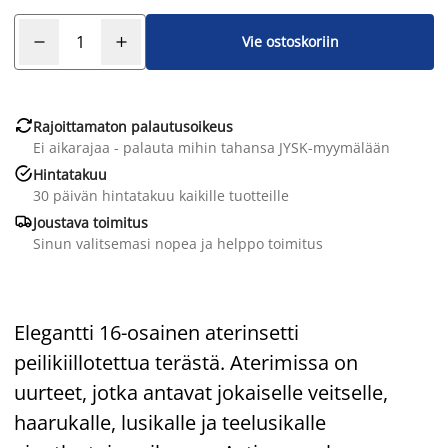
Vie ostoskoriin

Rajoittamaton palautusoikeus
Ei aikarajaa - palauta mihin tahansa JYSK-myymälään

Hintatakuu
30 päivän hintatakuu kaikille tuotteille

Joustava toimitus
Sinun valitsemasi nopea ja helppo toimitus
Elegantti 16-osainen aterinsetti
peilikiillotettua terästä. Aterimissa on
uurteet, jotka antavat jokaiselle veitselle,
haarukalle, lusikalle ja teelusikalle