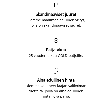

Skandinaaviset juuret
Olemme maailmanlaajuinen yritys,
jolla on skandinaaviset juuret.

Patjatakuu
25 vuoden takuu GOLD-patjoille.

Aina edullinen hinta
Olemme valinneet laajan valikoiman
tuotteita, joilla on aina edullinen
hinta. Joka päivä.