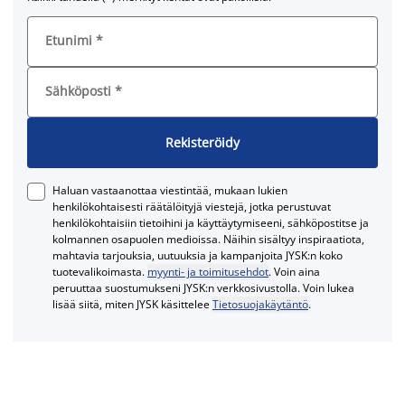
Etunimi
*
Sähköposti
*
Rekisteröidy
Haluan vastaanottaa viestintää, mukaan lukien
henkilökohtaisesti räätälöityjä viestejä, jotka perustuvat
henkilökohtaisiin tietoihini ja käyttäytymiseeni, sähköpostitse ja
kolmannen osapuolen medioissa. Näihin sisältyy inspiraatiota,
mahtavia tarjouksia, uutuuksia ja kampanjoita JYSK:n koko
tuotevalikoimasta.
myynti- ja toimitusehdot
. Voin aina
peruuttaa suostumukseni JYSK:n verkkosivustolla. Voin lukea
lisää siitä, miten JYSK käsittelee
Tietosuojakäytäntö
.