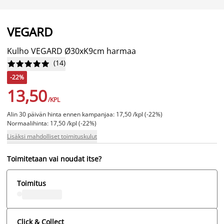
VEGARD
Kulho VEGARD Ø30xK9cm harmaa
(
14
)










-22%
13,50
/KPL
Alin 30 päivän hinta ennen kampanjaa: 17,50 /kpl (-22%)
Normaalihinta: 17,50 /kpl (-22%)
Lisäksi mahdolliset toimituskulut
Toimitetaan vai noudat itse?
Toimitus
Click & Collect