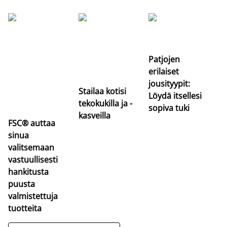
Si
uu
va
Patjojen
erilaiset
jousityypit:
Stailaa kotisi
Löydä itsellesi
tekokukilla ja -
sopiva tuki
kasveilla
FSC® auttaa
sinua
valitsemaan
vastuullisesti
hankitusta
puusta
valmistettuja
tuotteita