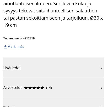
ainutlaatuisen ilmeen. Sen leveä koko ja
syvyys tekevät siitä ihanteellisen salaattien
tai pastan sekoittamiseen ja tarjoiluun. Ø30 x
K9 cm
Tuotenumero: 4912319
Merkinnät

Lisätiedot

Arvostelut
(
14
)










