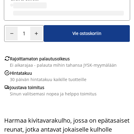
Vie ostoskoriin

Rajoittamaton palautusoikeus
Ei aikarajaa - palauta mihin tahansa JYSK-myymälään

Hintatakuu
30 päivän hintatakuu kaikille tuotteille

Joustava toimitus
Sinun valitsemasi nopea ja helppo toimitus
Harmaa kivitavarakulho, jossa on epätasaiset
reunat, jotka antavat jokaiselle kulholle