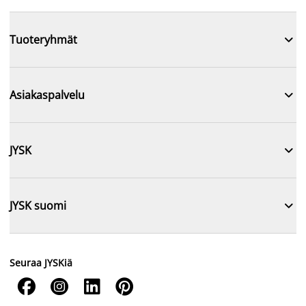

Tuoteryhmät

Asiakaspalvelu

JYSK

JYSK suomi
Seuraa JYSKiä



