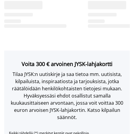
Voita 300 € arvoinen JYSK-lahjakortti
Tilaa JYSK:n uutiskirje ja saa tietoa mm. uutisista,
kilpailuista, inspiraatiosta ja tarjouksista, jotka
räätälöidään henkilökohtaisten tietojesi mukaan.
Hyväksyessäsi ehdot osallistut samalla
kuukausittaiseen arvontaan, jossa voit voittaa 300
euron arvoisen JYSK-lahjakortin. Katso kilpailun
säännöt.
Kaikki tähdellä (*) merkityt kentät ovat pakollisia.