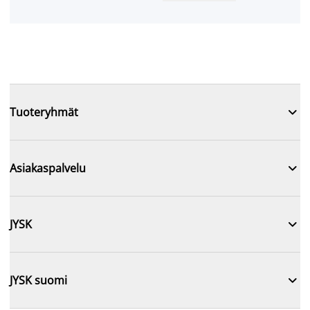

Tuoteryhmät

Asiakaspalvelu

JYSK

JYSK suomi