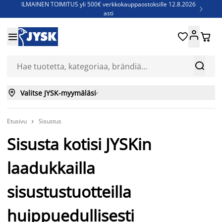
ILMAINEN TOIMITUS yli 500€ verkkokauppaostoksille 12.8.2026

asti
Parempiin uniin - Säästä jopa 60%





Sijauspatjoja - Säästä jopa 60%

Jenkkisänkyjä - Säästä jopa 60%



Valitse JYSK-myymäläsi

Etusivu
Sisustus

Sisusta kotisi JYSKin
laadukkailla
sisustustuotteilla
huippuedullisesti