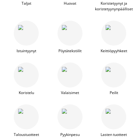
Taljat
Huovat
Koristetyynyt ja
koristetyynynpäälliset
Istuintyynyt
Pöytätekstiilit
Keittiöpyyhkeet
Koristelu
Valaisimet
Peilit
Taloustuotteet
Pyykinpesu
Lasten tuotteet