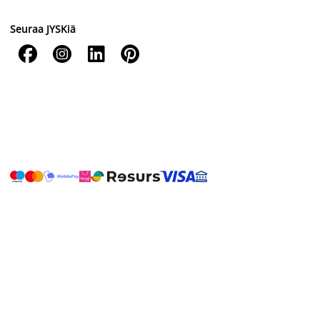
Seuraa JYSKiä



