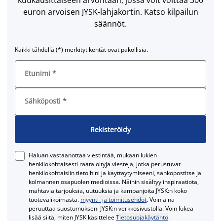
kuukausittaiseen arvontaan, jossa voit voittaa 300
euron arvoisen JYSK-lahjakortin. Katso kilpailun
säännöt.
Kaikki tähdellä (*) merkityt kentät ovat pakollisia.
Etunimi
*
Sähköposti
*
Rekisteröidy
Haluan vastaanottaa viestintää, mukaan lukien
henkilökohtaisesti räätälöityjä viestejä, jotka perustuvat
henkilökohtaisiin tietoihini ja käyttäytymiseeni, sähköpostitse ja
kolmannen osapuolen medioissa. Näihin sisältyy inspiraatiota,
mahtavia tarjouksia, uutuuksia ja kampanjoita JYSK:n koko
tuotevalikoimasta.
myynti- ja toimitusehdot
. Voin aina
peruuttaa suostumukseni JYSK:n verkkosivustolla. Voin lukea
lisää siitä, miten JYSK käsittelee
Tietosuojakäytäntö
.