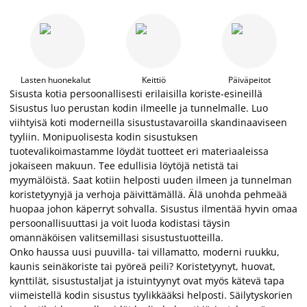
Lasten huonekalut
Keittiö
Päiväpeitot
Sisusta kotia persoonallisesti erilaisilla koriste-esineillä
Sisustus luo perustan kodin ilmeelle ja tunnelmalle. Luo
viihtyisä koti moderneilla sisustustavaroilla skandinaaviseen
tyyliin. Monipuolisesta kodin sisustuksen
tuotevalikoimastamme löydät tuotteet eri materiaaleissa
jokaiseen makuun. Tee edullisia löytöjä netistä tai
myymälöistä. Saat kotiin helposti uuden ilmeen ja tunnelman
koristetyynyjä ja verhoja päivittämällä. Älä unohda pehmeää
huopaa johon käperryt sohvalla. Sisustus ilmentää hyvin omaa
persoonallisuuttasi ja voit luoda kodistasi täysin
omannäköisen valitsemillasi sisustustuotteilla.
Onko haussa uusi puuvilla- tai villamatto, moderni ruukku,
kaunis seinäkoriste tai pyöreä peili? Koristetyynyt, huovat,
kynttilät, sisustustaljat ja istuintyynyt ovat myös kätevä tapa
viimeistellä kodin sisustus tyylikkääksi helposti. Säilytyskorien