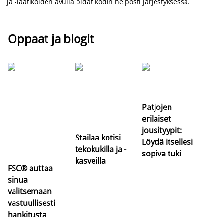
ja -laatikoiden avulla pidät kodin helposti järjestyksessä.
Oppaat ja blogit
Si
uu
va
Patjojen
erilaiset
jousityypit:
Stailaa kotisi
Löydä itsellesi
tekokukilla ja -
sopiva tuki
kasveilla
FSC® auttaa
sinua
valitsemaan
vastuullisesti
hankitusta