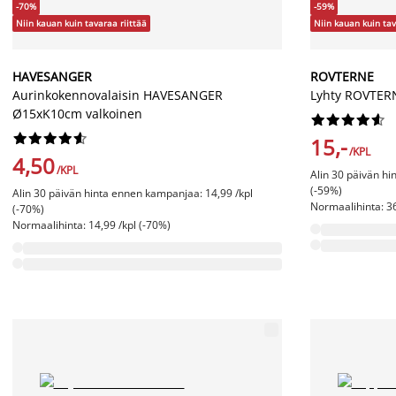
-70%
-59%
Niin kauan kuin tavaraa riittää
Niin kauan kuin tav
HAVESANGER
ROVTERNE
Aurinkokennovalaisin HAVESANGER
Lyhty ROVTER
Ø15xK10cm valkoinen




















15,-
/KPL
4,50
/KPL
Alin 30 päivän hi
(-59%)
Alin 30 päivän hinta ennen kampanjaa: 14,99 /kpl
Normaalihinta: 36
(-70%)
Normaalihinta: 14,99 /kpl (-70%)