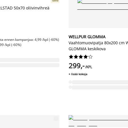
Gold
LSTAD 50x70 oliivinvihreä
WELLPUR GLOMMA
nta ennen kampanjaa: 4,99 /kpl (-60%)
Vaahtomuovipatja 80x200 cm
99 /kpl (-60%)
GLOMMA keskikova










299,-
/KPL
+ lisää kokoja