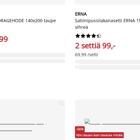
ERNA
DRAGEHODE 140x200 taupe
Satiinipussilakanasetti ERNA 
vihreä










,99
2 settiä 99,-
69,99 /setti
-56%
Niin kauan kuin tavaraa riittää