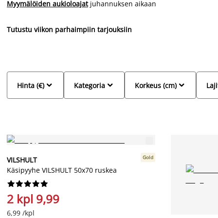
Myymälöiden aukioloajat
juhannuksen aikaan
Tutustu viikon parhaimpiin tarjouksiin



Hinta (€)
Kategoria
Korkeus (cm)
Laji
Gold
VILSHULT
Käsipyyhe VILSHULT 50x70 ruskea










2 kpl 9,99
6,99 /kpl