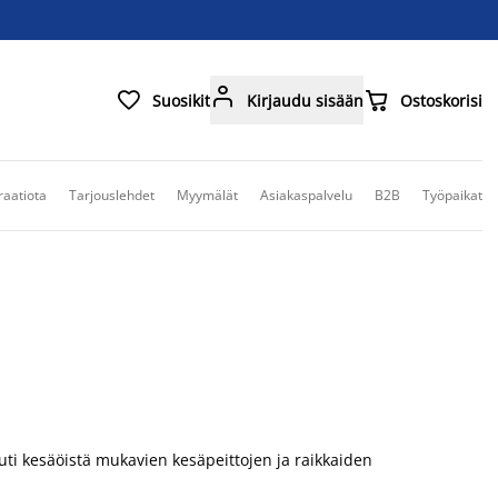



Suosikit
Kirjaudu sisään
Ostoskorisi
raatiota
Tarjouslehdet
Myymälät
Asiakaspalvelu
B2B
Työpaikat
auti kesäöistä mukavien kesäpeittojen ja raikkaiden