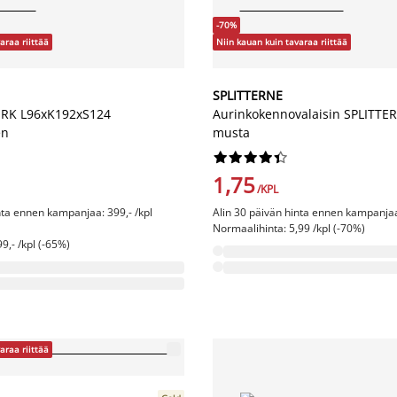
-70%
araa riittää
Niin kauan kuin tavaraa riittää
SPLITTERNE
ORK L96xK192xS124
Aurinkokennovalaisin SPLITT
en
musta










1,75
/KPL
nta ennen kampanjaa: 399,- /kpl
Alin 30 päivän hinta ennen kampanjaa
Normaalihinta: 5,99 /kpl (-70%)
9,- /kpl (-65%)
araa riittää