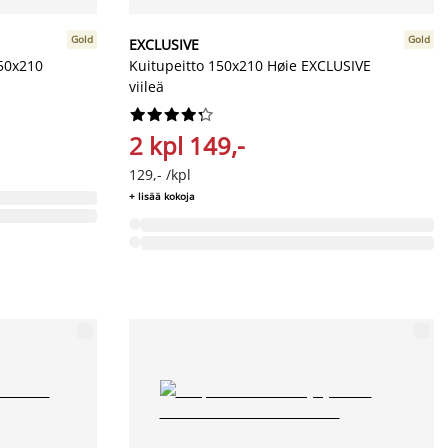
Gold
Gold
EXCLUSIVE
150x210
Kuitupeitto 150x210 Høie EXCLUSIVE
viileä










2 kpl 149,-
129,- /kpl
+ lisää kokoja