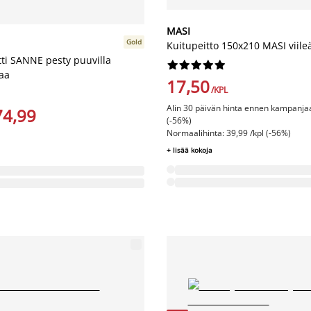
MASI
Gold
Kuitupeitto 150x210 MASI viile
tti SANNE pesty puuvilla










aa
17,50
/KPL
Alin 30 päivän hinta ennen kampanjaa
74,99
(-56%)
Normaalihinta: 39,99 /kpl (-56%)
+ lisää kokoja