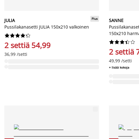
Plus
JULIA
SANNE
Pussilakanasetti JULIA 150x210 valkoinen
Pussilakanase
150x210 harm




















2 settiä 54,99
2 settiä 
36,99 /setti
49,99 /setti
+ lisää kokoja