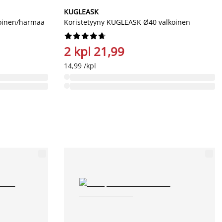
KUGLEASK
koinen/harmaa
Koristetyyny KUGLEASK Ø40 valkoinen










2 kpl 21,99
14,99 /kpl