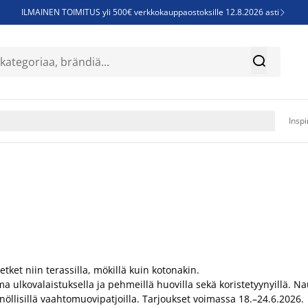
ILMAINEN TOIMITUS yli 500€ verkkokauppaostoksille 12.8.2026 asti

Parempiin uniin - Säästä jopa 60%


Sijauspatjoja - Säästä jopa 60%

Jenkkisänkyjä - Säästä jopa 60%

Inspi
tket niin terassilla, mökillä kuin kotonakin.
a ulkovalaistuksella ja pehmeillä huovilla sekä koristetyynyillä. N
nöllisillä vaahtomuovipatjoilla. Tarjoukset voimassa 18.–24.6.2026.