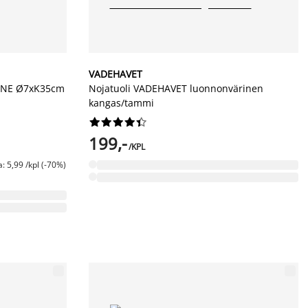
VADEHAVET
ERNE Ø7xK35cm
Nojatuoli VADEHAVET luonnonvärinen
kangas/tammi










199,-
/KPL
: 5,99 /kpl (-70%)