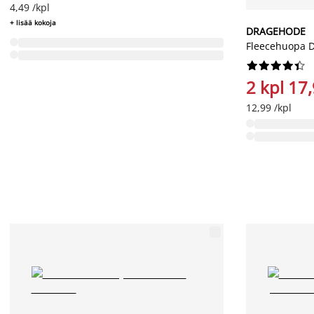
4,49 /kpl
+ lisää kokoja
DRAGEHODE
Fleecehuopa 










2 kpl 17
12,99 /kpl