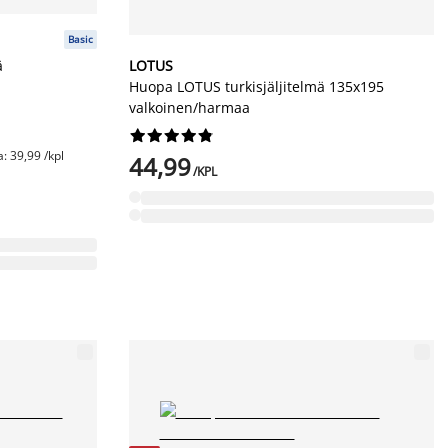
Basic
ä
LOTUS
Huopa LOTUS turkisjäljitelmä 135x195
valkoinen/harmaa










: 39,99 /kpl
44,99
/KPL