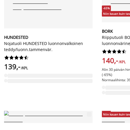
-65%
Niin kauan kuin tav
BORK
HUNDESTED
Riipputuoli B
Nojatuoli HUNDESTED luonnonvalkoinen
luonnonvärin
teddy/luonn.tammenvär.




















140,-
/KPL
139,-
/KPL
Alin 30 päivän hi
(-65%)
Normaalihinta: 39
-60%
Niin kauan kuin tav