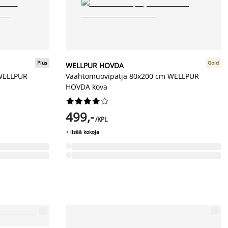
Plus
Gold
WELLPUR HOVDA
 WELLPUR
Vaahtomuovipatja 80x200 cm WELLPUR
HOVDA kova










499,-
/KPL
+ lisää kokoja