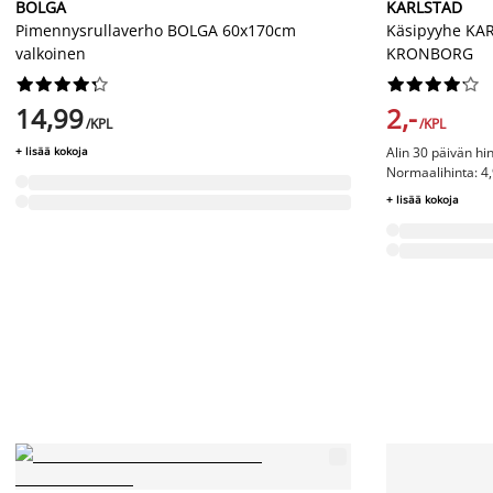
BOLGA
KARLSTAD
Pimennysrullaverho BOLGA 60x170cm
Käsipyyhe KAR
valkoinen
KRONBORG




















14,99
2,-
/KPL
/KPL
+ lisää kokoja
Alin 30 päivän hi
Normaalihinta: 4,
+ lisää kokoja