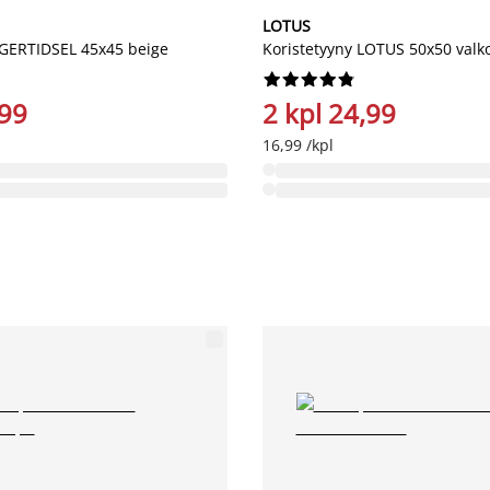
LOTUS
AGERTIDSEL 45x45 beige
Koristetyyny LOTUS 50x50 val










,99
2 kpl 24,99
16,99 /kpl