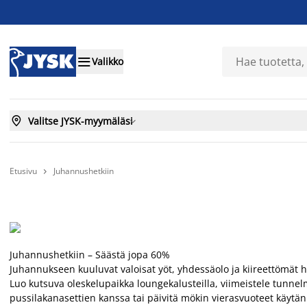

Valikko

Valitse JYSK-myymäläsi

Etusivu
Juhannushetkiin

Juhannushetkiin – Säästä jopa 60%
Juhannukseen kuuluvat valoisat yöt, yhdessäolo ja kiireettömät he
Luo kutsuva oleskelupaikka loungekalusteilla, viimeistele tunnelm
pussilakanasettien kanssa tai päivitä mökin vierasvuoteet käytän