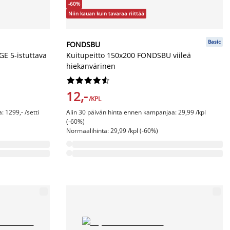
-60%
Niin kauan kuin tavaraa riittää
Basic
FONDSBU
E 5-istuttava
Kuitupeitto 150x200 FONDSBU viileä
hiekanvärinen










12,-
/KPL
 1299,- /setti
Alin 30 päivän hinta ennen kampanjaa: 29,99 /kpl
(-60%)
Normaalihinta: 29,99 /kpl (-60%)