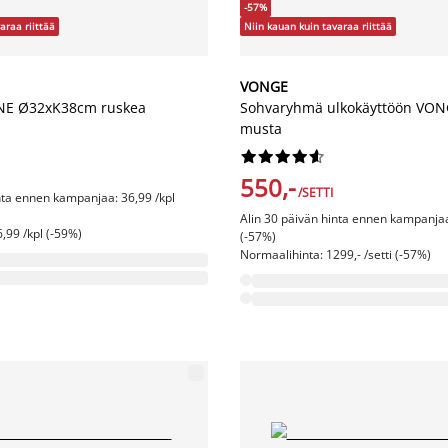
-57%
araa riittää
Niin kauan kuin tavaraa riittää
VONGE
NE Ø32xK38cm ruskea
Sohvaryhmä ulkokäyttöön VONG
musta










550,-
/SETTI
nta ennen kampanjaa: 36,99 /kpl
Alin 30 päivän hinta ennen kampanjaa:
,99 /kpl (-59%)
(-57%)
Normaalihinta: 1299,- /setti (-57%)