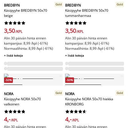
Gold
Gold
BREDBYN
BREDBYN
Käsipyyhe BREDBYN 50x70
Käsipyyhe BREDBYN 50x70
beige
tummanharmaa




















3,50
3,50
/KPL
/KPL
Alin 30 päivän hinta ennen
Alin 30 päivän hinta ennen
kampanjaa: 8,99 /kpl (-61%)
kampanjaa: 8,99 /kpl (-61%)
Normaalihinta: 8,99 /kpl (-61%)
Normaalihinta: 8,99 /kpl (-61%)
+ lisää kokoja
+ lisää kokoja
-50%
-50%
Gold
Gold
NORA
NORA
Käsipyyhe NORA 50x70
Käsipyyhe NORA 50x70 hiekka
valkoinen
KRONBORG




















4,-
4,-
/KPL
/KPL
Alin 30 päivän hinta ennen
Alin 30 päivän hinta ennen