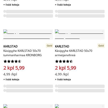
+ lisää kokoja
+ lisää kokoja
Gold
Gold
KARLSTAD
KARLSTAD
Käsipyyhe KARLSTAD 50x70
Käsipyyhe KARLSTAD 50x70
tummanharmaa KRONBORG
armeijanvihreä




















2 kpl 5,99
2 kpl 5,99
4,99 /kpl
4,99 /kpl
+ lisää kokoja
+ lisää kokoja