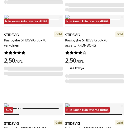
Niin kauan kuin tavaraa riittää
Niin kauan kuin tavaraa riittää
Gold
Gold
STIDSVIG
STIDSVIG
Käsipyyhe STIDSVIG 50x70
Käsipyyhe STIDSVIG 50x70
valkoinen
asvaltti KRONBORG




















2,50
2,50
/KPL
/KPL
+ lisää kokoja
-50%
Niin kauan kuin tavaraa riittää
Gold
Gold
STIDSVIG
STIDSVIG