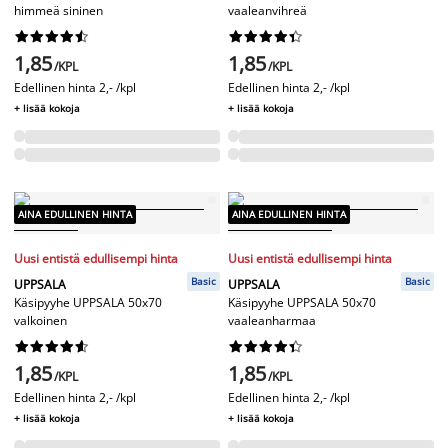
himmeä sininen
vaaleanvihreä




















1,85
1,85
/KPL
/KPL
Edellinen hinta
2,- /kpl
Edellinen hinta
2,- /kpl
+ lisää kokoja
+ lisää kokoja
AINA EDULLINEN HINTA
AINA EDULLINEN HINTA
Uusi entistä edullisempi hinta
Uusi entistä edullisempi hinta
Basic
Basic
UPPSALA
UPPSALA
Käsipyyhe UPPSALA 50x70
Käsipyyhe UPPSALA 50x70
valkoinen
vaaleanharmaa




















1,85
1,85
/KPL
/KPL
Edellinen hinta
2,- /kpl
Edellinen hinta
2,- /kpl
+ lisää kokoja
+ lisää kokoja