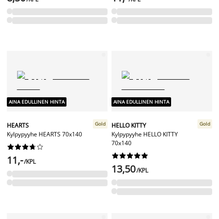
AINA EDULLINEN HINTA
AINA EDULLINEN HINTA
Gold
Gold
HEARTS
HELLO KITTY
Kylpypyyhe HEARTS 70x140
Kylpypyyhe HELLO KITTY
70x140




















11,-
/KPL
13,50
/KPL