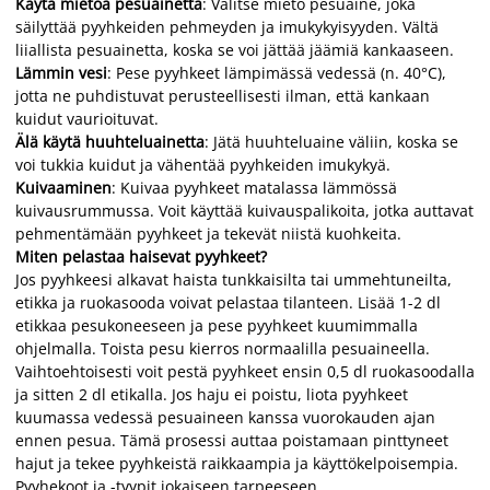
Käytä mietoa pesuainetta
: Valitse mieto pesuaine, joka
säilyttää pyyhkeiden pehmeyden ja imukykyisyyden. Vältä
liiallista pesuainetta, koska se voi jättää jäämiä kankaaseen.
Lämmin vesi
: Pese pyyhkeet lämpimässä vedessä (n. 40°C),
jotta ne puhdistuvat perusteellisesti ilman, että kankaan
kuidut vaurioituvat.
Älä käytä huuhteluainetta
: Jätä huuhteluaine väliin, koska se
voi tukkia kuidut ja vähentää pyyhkeiden imukykyä.
Kuivaaminen
: Kuivaa pyyhkeet matalassa lämmössä
kuivausrummussa. Voit käyttää kuivauspalikoita, jotka auttavat
pehmentämään pyyhkeet ja tekevät niistä kuohkeita.
Miten pelastaa haisevat pyyhkeet?
Jos pyyhkeesi alkavat haista tunkkaisilta tai ummehtuneilta,
etikka ja ruokasooda voivat pelastaa tilanteen. Lisää 1-2 dl
etikkaa pesukoneeseen ja pese pyyhkeet kuumimmalla
ohjelmalla. Toista pesu kierros normaalilla pesuaineella.
Vaihtoehtoisesti voit pestä pyyhkeet ensin 0,5 dl ruokasoodalla
ja sitten 2 dl etikalla. Jos haju ei poistu, liota pyyhkeet
kuumassa vedessä pesuaineen kanssa vuorokauden ajan
ennen pesua. Tämä prosessi auttaa poistamaan pinttyneet
hajut ja tekee pyyhkeistä raikkaampia ja käyttökelpoisempia.
Pyyhekoot ja -tyypit jokaiseen tarpeeseen