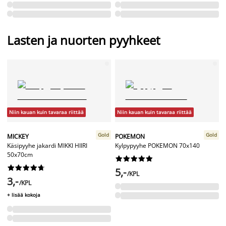
Lasten ja nuorten pyyhkeet
Niin kauan kuin tavaraa riittää
Niin kauan kuin tavaraa riittää
Gold
Gold
MICKEY
POKEMON
Käsipyyhe jakardi MIKKI HIIRI
Kylpypyyhe POKEMON 70x140
50x70cm




















5,-
/KPL
3,-
/KPL
+ lisää kokoja