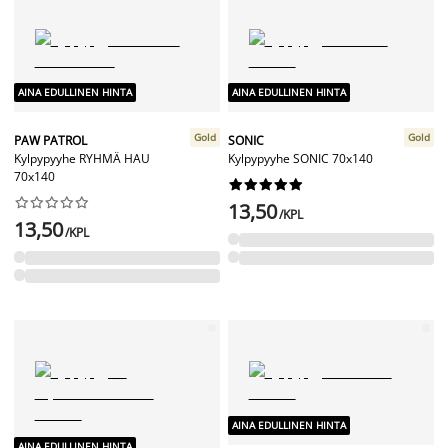
AINA EDULLINEN HINTA
AINA EDULLINEN HINTA
Gold
Gold
PAW PATROL
SONIC
Kylpypyyhe RYHMÄ HAU
Kylpypyyhe SONIC 70x140
70x140




















13,50
/KPL
13,50
/KPL
AINA EDULLINEN HINTA
AINA EDULLINEN HINTA