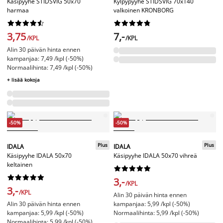
Käsipyyhe STIDSVIG 50x70
Kylpypyyhe STIDSVIG 70x140
harmaa
valkoinen KRONBORG




















3,75
7,-
/KPL
/KPL
Alin 30 päivän hinta ennen
kampanjaa: 7,49 /kpl (-50%)
Normaalihinta: 7,49 /kpl (-50%)
+ lisää kokoja
-50%
-50%
Plus
Plus
IDALA
IDALA
Käsipyyhe IDALA 50x70
Käsipyyhe IDALA 50x70 vihreä
keltainen




















3,-
/KPL
3,-
/KPL
Alin 30 päivän hinta ennen
Alin 30 päivän hinta ennen
kampanjaa: 5,99 /kpl (-50%)
kampanjaa: 5,99 /kpl (-50%)
Normaalihinta: 5,99 /kpl (-50%)
Normaalihinta: 5,99 /kpl (-50%)