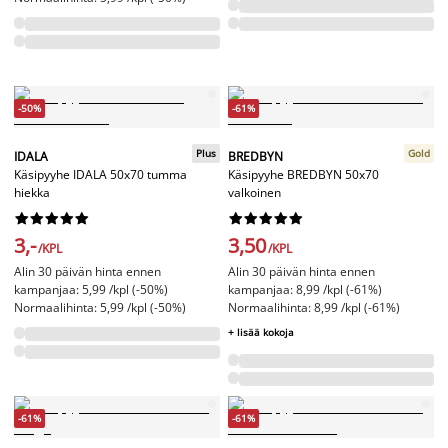
-50%
-61%
Plus
Gold
IDALA
BREDBYN
Käsipyyhe IDALA 50x70 tumma
Käsipyyhe BREDBYN 50x70
hiekka
valkoinen




















3,-
3,50
/KPL
/KPL
Alin 30 päivän hinta ennen
Alin 30 päivän hinta ennen
kampanjaa: 5,99 /kpl (-50%)
kampanjaa: 8,99 /kpl (-61%)
Normaalihinta: 5,99 /kpl (-50%)
Normaalihinta: 8,99 /kpl (-61%)
+ lisää kokoja
-61%
-61%