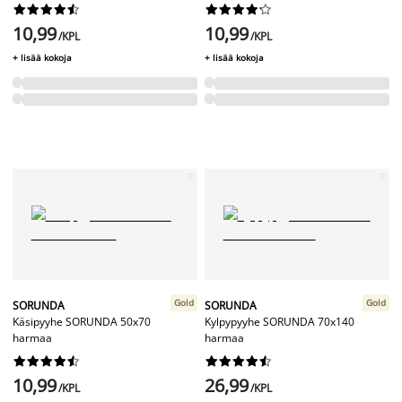




















10,99
10,99
/KPL
/KPL
+ lisää kokoja
+ lisää kokoja
Gold
Gold
SORUNDA
SORUNDA
Käsipyyhe SORUNDA 50x70
Kylpypyyhe SORUNDA 70x140
harmaa
harmaa




















10,99
26,99
/KPL
/KPL