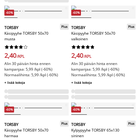
-60%
-60%
Plus
Plus
TORSBY
TORSBY
Käsipyyhe TORSBY 50x70
Käsipyyhe TORSBY 50x70
musta
valkoinen




















2,40
2,40
/KPL
/KPL
Alin 30 päivän hinta ennen
Alin 30 päivän hinta ennen
kampanjaa: 5,99 /kpl (-60%)
kampanjaa: 5,99 /kpl (-60%)
Normaalihinta: 5,99 /kpl (-60%)
Normaalihinta: 5,99 /kpl (-60%)
+ lisää kokoja
+ lisää kokoja
-60%
-60%
Plus
Plus
TORSBY
TORSBY
Käsipyyhe TORSBY 50x70
Kylpypyyhe TORSBY 65x130
harmaa
sininen