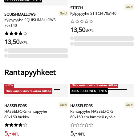
Gold
STITCH
Kylpypyyhe STITCH 70x140
Gold
SQUISHMALLOWS
Kylpypyyhe SQUISHMALLOWS










70x140
13,50
/KPL










13,50
/KPL
Rantapyyhkeet
-50%
Niin kauan kuin tavaraa riittää
Niin kauan kuin tavaraa riittää
AINA EDULLINEN HINTA
Gold
Gold
HASSELFORS
HASSELFORS
HASSELFORS rantapyyhe
Rantapyyhe HASSELFORS
80x160 hiekka
80x160 cm himmeä rypäle




















5,-
5,-
/KPL
/KPL