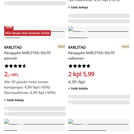
+ lisää kokoja
-60%
Niin kauan kuin tavaraa riittää
Gold
Gold
KARLSTAD
KARLSTAD
Käsipyyhe KARLSTAD 50x70
Käsipyyhe KARLSTAD 50x70
petrooli
valkoinen




















2,-
2 kpl 5,99
/KPL
4,99 /kpl
Alin 30 päivän hinta ennen
kampanjaa: 4,99 /kpl (-60%)
+ lisää kokoja
Normaalihinta: 4,99 /kpl (-60%)
+ lisää kokoja