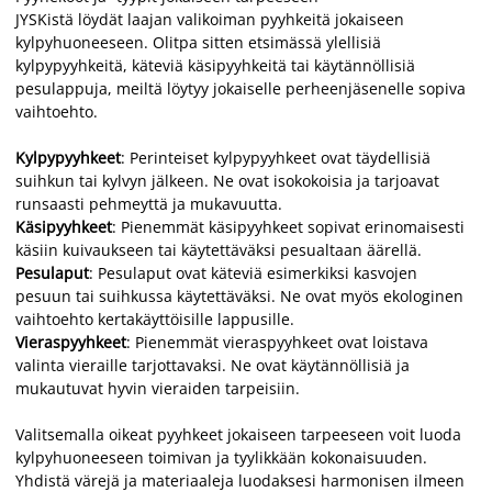
JYSKistä löydät laajan valikoiman pyyhkeitä jokaiseen
kylpyhuoneeseen. Olitpa sitten etsimässä ylellisiä
kylpypyyhkeitä, käteviä käsipyyhkeitä tai käytännöllisiä
pesulappuja, meiltä löytyy jokaiselle perheenjäsenelle sopiva
vaihtoehto.
Kylpypyyhkeet
: Perinteiset kylpypyyhkeet ovat täydellisiä
suihkun tai kylvyn jälkeen. Ne ovat isokokoisia ja tarjoavat
runsaasti pehmeyttä ja mukavuutta.
Käsipyyhkeet
: Pienemmät käsipyyhkeet sopivat erinomaisesti
käsiin kuivaukseen tai käytettäväksi pesualtaan äärellä.
Pesulaput
: Pesulaput ovat käteviä esimerkiksi kasvojen
pesuun tai suihkussa käytettäväksi. Ne ovat myös ekologinen
vaihtoehto kertakäyttöisille lappusille.
Vieraspyyhkeet
: Pienemmät vieraspyyhkeet ovat loistava
valinta vieraille tarjottavaksi. Ne ovat käytännöllisiä ja
mukautuvat hyvin vieraiden tarpeisiin.
Valitsemalla oikeat pyyhkeet jokaiseen tarpeeseen voit luoda
kylpyhuoneeseen toimivan ja tyylikkään kokonaisuuden.
Yhdistä värejä ja materiaaleja luodaksesi harmonisen ilmeen