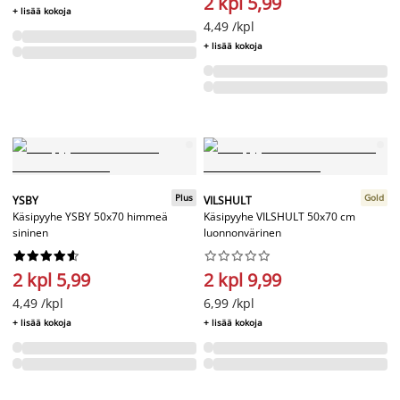
2 kpl 5,99
+ lisää kokoja
4,49 /kpl
+ lisää kokoja
Plus
Gold
YSBY
VILSHULT
Käsipyyhe YSBY 50x70 himmeä
Käsipyyhe VILSHULT 50x70 cm
sininen
luonnonvärinen




















2 kpl 5,99
2 kpl 9,99
4,49 /kpl
6,99 /kpl
+ lisää kokoja
+ lisää kokoja