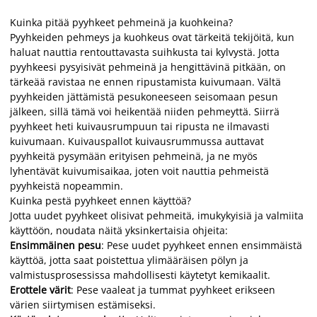
Kuinka pitää pyyhkeet pehmeinä ja kuohkeina?
Pyyhkeiden pehmeys ja kuohkeus ovat tärkeitä tekijöitä, kun
haluat nauttia rentouttavasta suihkusta tai kylvystä. Jotta
pyyhkeesi pysyisivät pehmeinä ja hengittävinä pitkään, on
tärkeää ravistaa ne ennen ripustamista kuivumaan. Vältä
pyyhkeiden jättämistä pesukoneeseen seisomaan pesun
jälkeen, sillä tämä voi heikentää niiden pehmeyttä. Siirrä
pyyhkeet heti kuivausrumpuun tai ripusta ne ilmavasti
kuivumaan. Kuivauspallot kuivausrummussa auttavat
pyyhkeitä pysymään erityisen pehmeinä, ja ne myös
lyhentävät kuivumisaikaa, joten voit nauttia pehmeistä
pyyhkeistä nopeammin.
Kuinka pestä pyyhkeet ennen käyttöä?
Jotta uudet pyyhkeet olisivat pehmeitä, imukykyisiä ja valmiita
käyttöön, noudata näitä yksinkertaisia ohjeita:
Ensimmäinen pesu
: Pese uudet pyyhkeet ennen ensimmäistä
käyttöä, jotta saat poistettua ylimääräisen pölyn ja
valmistusprosessissa mahdollisesti käytetyt kemikaalit.
Erottele värit
: Pese vaaleat ja tummat pyyhkeet erikseen
värien siirtymisen estämiseksi.