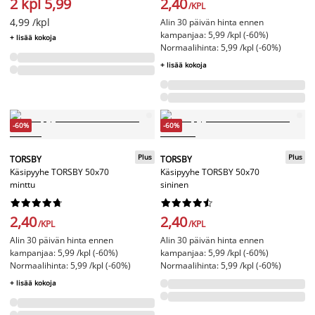
2 kpl 5,99
2,40
/KPL
4,99 /kpl
Alin 30 päivän hinta ennen
kampanjaa: 5,99 /kpl (-60%)
+ lisää kokoja
Normaalihinta: 5,99 /kpl (-60%)
+ lisää kokoja
-60%
-60%
Plus
Plus
TORSBY
TORSBY
Käsipyyhe TORSBY 50x70
Käsipyyhe TORSBY 50x70
minttu
sininen




















2,40
2,40
/KPL
/KPL
Alin 30 päivän hinta ennen
Alin 30 päivän hinta ennen
kampanjaa: 5,99 /kpl (-60%)
kampanjaa: 5,99 /kpl (-60%)
Normaalihinta: 5,99 /kpl (-60%)
Normaalihinta: 5,99 /kpl (-60%)
+ lisää kokoja