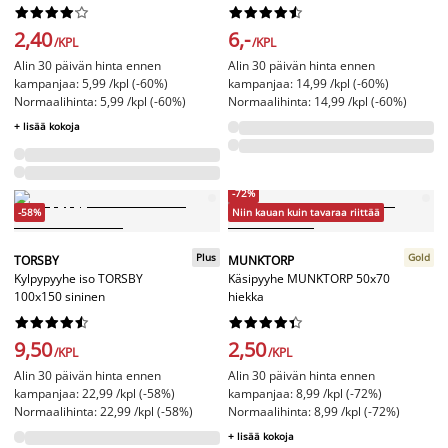




















2,40
6,-
/KPL
/KPL
Alin 30 päivän hinta ennen
Alin 30 päivän hinta ennen
kampanjaa: 5,99 /kpl (-60%)
kampanjaa: 14,99 /kpl (-60%)
Normaalihinta: 5,99 /kpl (-60%)
Normaalihinta: 14,99 /kpl (-60%)
+ lisää kokoja
-72%
-58%
Niin kauan kuin tavaraa riittää
Plus
Gold
TORSBY
MUNKTORP
Kylpypyyhe iso TORSBY
Käsipyyhe MUNKTORP 50x70
100x150 sininen
hiekka




















9,50
2,50
/KPL
/KPL
Alin 30 päivän hinta ennen
Alin 30 päivän hinta ennen
kampanjaa: 22,99 /kpl (-58%)
kampanjaa: 8,99 /kpl (-72%)
Normaalihinta: 22,99 /kpl (-58%)
Normaalihinta: 8,99 /kpl (-72%)
+ lisää kokoja