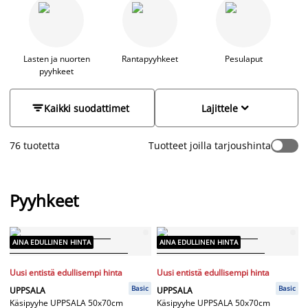
ihanan pehmeä ja lämmittävä suihkun tai kylvyn jälkeen, kun
taas vohvelikankainen pyyhe on kevyt ja imukykyinen. Uudet
pyyhkeet tuovat heti vaihtelua ja ylellisyyttä kylpyhuoneeseen.
Valikoimastamme löytyy pyyhkeitä useissa väreissä, kuten
vaaleanpunainen, harmaa, punainen, valkoinen ja beige, jotka
Lasten ja nuorten
Rantapyyhkeet
Pesulaput
pyyhkeet
voi helposti yhdistellä kylpyhuoneen mattojen ja tarvikkeiden
kanssa harmonisen kokonaisuuden luomiseksi. Pyyhkeet ovat
myös mainio lahjaidea. Lapsille löytyy hauskoja pyyhkeitä,


Kaikki suodattimet
Lajittele
joissa on suosikkihahmoja.
76 tuotetta
Tuotteet joilla tarjoushinta
Pyyhkeet
AINA EDULLINEN HINTA
AINA EDULLINEN HINTA
Uusi entistä edullisempi hinta
Uusi entistä edullisempi hinta
Basic
Basic
UPPSALA
UPPSALA
Käsipyyhe UPPSALA 50x70cm
Käsipyyhe UPPSALA 50x70cm