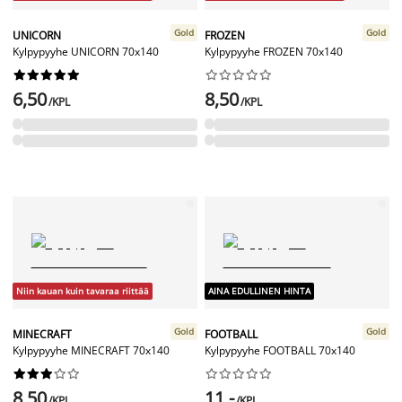
Gold
Gold
UNICORN
FROZEN
Kylpypyyhe UNICORN 70x140
Kylpypyyhe FROZEN 70x140




















6,50
8,50
/KPL
/KPL
Niin kauan kuin tavaraa riittää
AINA EDULLINEN HINTA
Gold
Gold
MINECRAFT
FOOTBALL
Kylpypyyhe MINECRAFT 70x140
Kylpypyyhe FOOTBALL 70x140




















8,50
11,-
/KPL
/KPL