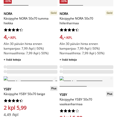
-50%
-50%
Gold
Gold
NORA
NORA
Käsipyyhe NORA 50x70 tumma
Käsipyyhe NORA 50x70
hiekka
hiilenharmaa




















4,-
4,-
/KPL
/KPL
Alin 30 päivän hinta ennen
Alin 30 päivän hinta ennen
kampanjaa: 7,99 /kpl (-50%)
kampanjaa: 7,99 /kpl (-50%)
Normaalihinta: 7,99 /kpl (-50%)
Normaalihinta: 7,99 /kpl (-50%)
+ lisää kokoja
+ lisää kokoja
Plus
YSBY
Käsipyyhe YSBY 50x70 beige
Plus
YSBY
Käsipyyhe YSBY 50x70










vaaleanharmaa
2 kpl 5,99










4,49 /kpl