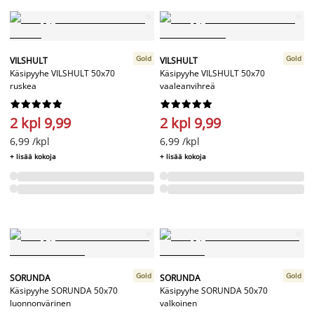
Gold
Gold
VILSHULT
VILSHULT
Käsipyyhe VILSHULT 50x70
Käsipyyhe VILSHULT 50x70
ruskea
vaaleanvihreä




















2 kpl 9,99
2 kpl 9,99
6,99 /kpl
6,99 /kpl
+ lisää kokoja
+ lisää kokoja
Gold
Gold
SORUNDA
SORUNDA
Käsipyyhe SORUNDA 50x70
Käsipyyhe SORUNDA 50x70
luonnonvärinen
valkoinen