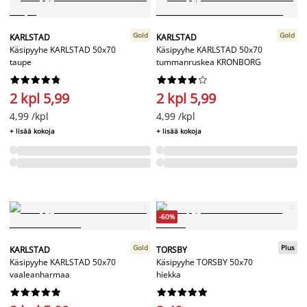
Gold
Gold
KARLSTAD
KARLSTAD
Käsipyyhe KARLSTAD 50x70
Käsipyyhe KARLSTAD 50x70
taupe
tummanruskea KRONBORG




















2 kpl 5,99
2 kpl 5,99
4,99 /kpl
4,99 /kpl
+ lisää kokoja
+ lisää kokoja
-60%
Gold
Plus
KARLSTAD
TORSBY
Käsipyyhe KARLSTAD 50x70
Käsipyyhe TORSBY 50x70
vaaleanharmaa
hiekka



















