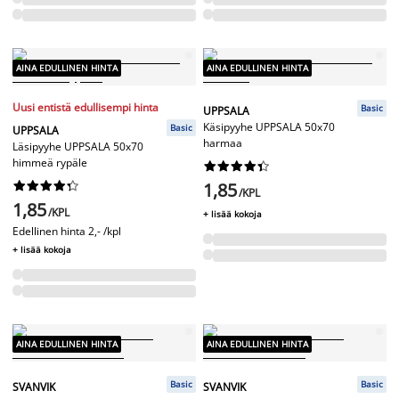
AINA EDULLINEN HINTA
AINA EDULLINEN HINTA
Uusi entistä edullisempi hinta
Basic
UPPSALA
Käsipyyhe UPPSALA 50x70
Basic
UPPSALA
harmaa
Läsipyyhe UPPSALA 50x70
himmeä rypäle




















1,85
/KPL
1,85
/KPL
+ lisää kokoja
Edellinen hinta
2,- /kpl
+ lisää kokoja
AINA EDULLINEN HINTA
AINA EDULLINEN HINTA
Basic
Basic
SVANVIK
SVANVIK