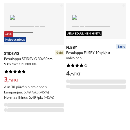
AINA EDULLINEN HINTA
-45%
Huipputarjous
Basic
FLISBY
Pesulappu FLISBY 10kpl/pkt
Gold
STIDSVIG
valkoinen
Pesulappu STIDSVIG 30x30cm
5 kpl/pkt KRONBORG




















4,-
/PKT
3,-
/PKT
Alin 30 päivän hinta ennen
kampanjaa: 5,49 /pkt (-45%)
Normaalihinta: 5,49 /pkt (-45%)