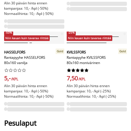
Alin 30 päivän hinta ennen
kampanjaa: 10,- /kpl (-50%)
Normaalihinta: 10,- /kpl (-50%)
-50%
-25%
Niin kauan kuin tavaraa riittää
Niin kauan kuin tavaraa riittää
Gold
Gold
HASSELFORS
KVILSSFORS
Rantapyyhe HASSELFORS
Rantapyyhe KVILSSFORS
80x160 vanilja
80x160 monivärinen




















5,-
7,50
/KPL
/KPL
Alin 30 päivän hinta ennen
Alin 30 päivän hinta ennen
kampanjaa: 10,- /kpl (-50%)
kampanjaa: 10,- /kpl (-25%)
Normaalihinta: 10,- /kpl (-50%)
Normaalihinta: 10,- /kpl (-25%)
Pesulaput