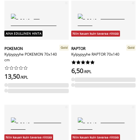
AINA EDULLINEN HINTA
Niin kauan kuin tavaraa riittää
Gold
Gold
POKEMON
RAPTOR
Kylpypyyhe POKEMON 70x140
Kylpypyyhe RAPTOR 70x140
cm




















6,50
/KPL
13,50
/KPL
Niin kauan kuin tavaraa riittää
Niin kauan kuin tavaraa riittää