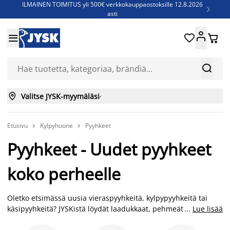
ILMAINEN TOIMITUS yli 500€ verkkokauppaostoksille 12.8.2026

asti
Parempiin uniin - Säästä jopa 60%





Sijauspatjoja - Säästä jopa 60%

Jenkkisänkyjä - Säästä jopa 60%



Valitse JYSK-myymäläsi

Etusivu
Kylpyhuone
Pyyhkeet


Pyyhkeet - Uudet pyyhkeet
koko perheelle
Oletko etsimässä uusia vieraspyyhkeitä, kylpypyyhkeitä tai
käsipyyhkeitä? JYSKistä löydät laadukkaat, pehmeät pyyhkeet
...
Lue lisää
jokaiseen käyttötarkoitukseen edullisesti. Froteepyyhe on