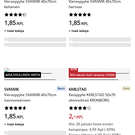
Vieraspyyhe SVANVIK 40x70cm
Vieraspyyhe SVANVIK 40x70cm
keltainen
harmaa




















1,85
1,85
/KPL
/KPL
+ lisää kokoja
+ lisää kokoja
-60%
AINA EDULLINEN HINTA
Niin kauan kuin tavaraa riittää
Basic
Gold
SVANVIK
KARLSTAD
Vieraspyyhe SVANVIK 40x70cm
Käsipyyhe KARLSTAD 50x70
luonnonvärinen
oliivinvihreä KRONBORG




















1,85
2,-
/KPL
/KPL
Alin 30 päivän hinta ennen
+ lisää kokoja
kampanjaa: 4,99 /kpl (-60%)
Normaalihinta: 4,99 /kpl (-60%)