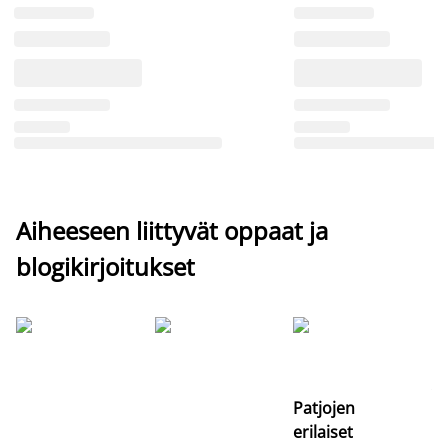
Aiheeseen liittyvät oppaat ja
blogikirjoitukset
Si
uu
va
Patjojen
erilaiset