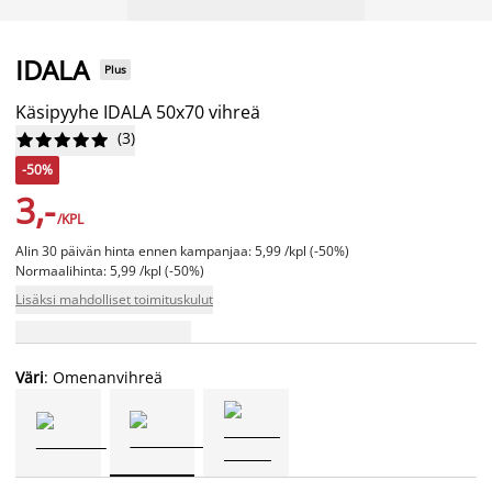
IDALA
Plus
Käsipyyhe IDALA 50x70 vihreä
(
3
)










-50%
3,-
/KPL
Alin 30 päivän hinta ennen kampanjaa: 5,99 /kpl (-50%)
Normaalihinta: 5,99 /kpl (-50%)
Lisäksi mahdolliset toimituskulut
Väri
: Omenanvihreä