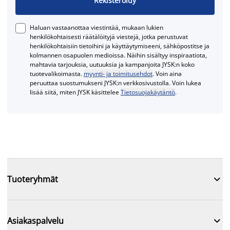
Rekisteröidy
Haluan vastaanottaa viestintää, mukaan lukien
henkilökohtaisesti räätälöityjä viestejä, jotka perustuvat
henkilökohtaisiin tietoihini ja käyttäytymiseeni, sähköpostitse ja
kolmannen osapuolen medioissa. Näihin sisältyy inspiraatiota,
mahtavia tarjouksia, uutuuksia ja kampanjoita JYSK:n koko
tuotevalikoimasta.
myynti- ja toimitusehdot
. Voin aina
peruuttaa suostumukseni JYSK:n verkkosivustolla. Voin lukea
lisää siitä, miten JYSK käsittelee
Tietosuojakäytäntö
.

Tuoteryhmät

Asiakaspalvelu