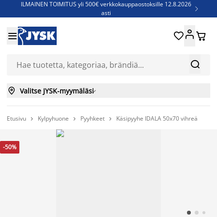
ILMAINEN TOIMITUS yli 500€ verkkokauppaostoksille 12.8.2026

asti
Parempiin uniin - Säästä jopa 60%





Sijauspatjoja - Säästä jopa 60%

Jenkkisänkyjä - Säästä jopa 60%



Valitse JYSK-myymäläsi

Etusivu
Kylpyhuone
Pyyhkeet
Käsipyyhe IDALA 50x70 vihreä



-50%