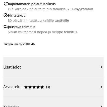

Rajoittamaton palautusoikeus
Ei aikarajaa - palauta mihin tahansa JYSK-myymälään

Hintatakuu
30 päivän hintatakuu kaikille tuotteille

Joustava toimitus
Sinun valitsemasi nopea ja helppo toimitus
Tuotenumero: 2300046
Lisätiedot

Arvostelut
(
3
)











