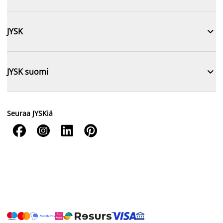

JYSK

JYSK suomi
Seuraa JYSKiä



