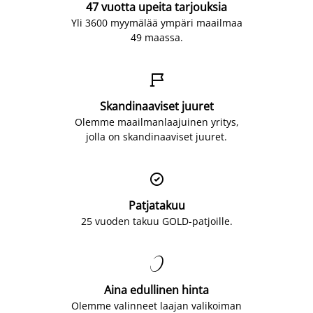
47 vuotta upeita tarjouksia
Yli 3600 myymälää ympäri maailmaa
49 maassa.

Skandinaaviset juuret
Olemme maailmanlaajuinen yritys,
jolla on skandinaaviset juuret.

Patjatakuu
25 vuoden takuu GOLD-patjoille.

Aina edullinen hinta
Olemme valinneet laajan valikoiman