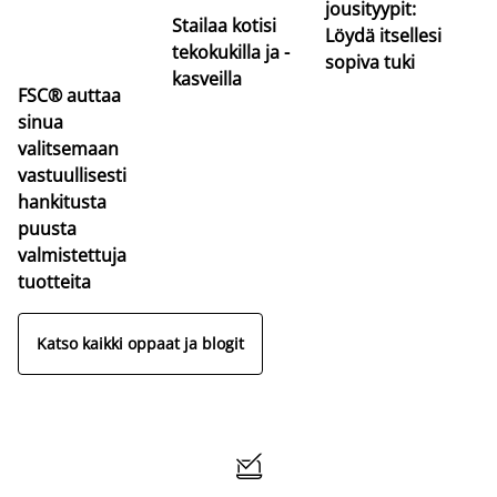
jousityypit:
Stailaa kotisi
Löydä itsellesi
tekokukilla ja -
sopiva tuki
kasveilla
FSC® auttaa
sinua
valitsemaan
vastuullisesti
hankitusta
puusta
valmistettuja
tuotteita
Katso kaikki oppaat ja blogit
