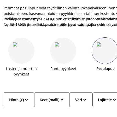
Pehmeät pesulaput ovat täydellinen valinta jokapäiväiseen ihonh
poistamiseen, kasvonaamioiden pyyhkimiseen tai ihon kosteutuk
iholla, vaan ovat myös ekologinen ja kestävä vaihtoehto kertakäy
Pesulaput ovat myös OEKO-TEX® -sertifioituja, joten voit luottaa n
löydät 100 % puuvillasta valmistetut pesulaput, jotka ovat saatav
Ne ovat sekä iholle että ympäristölle hyvä valinta, ja niiden käyt
täydelliset niin kotikäyttöön kuin matkoille.
ja luksusmaisempia.
Lasten ja nuorten
Rantapyyhkeet
Pesulaput
pyyhkeet




Hinta (€)
Koot (malli)
Väri
Lajittele