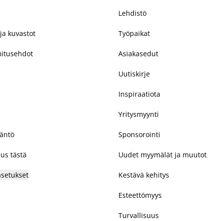
Lehdistö
ja kuvastot
Työpaikat
mitusehdot
Asiakasedut
Uutiskirje
Inspiraatiota
Yritysmyynti
täntö
Sponsorointi
us tästä
Uudet myymälät ja muutot
asetukset
Kestävä kehitys
Esteettömyys
Turvallisuus