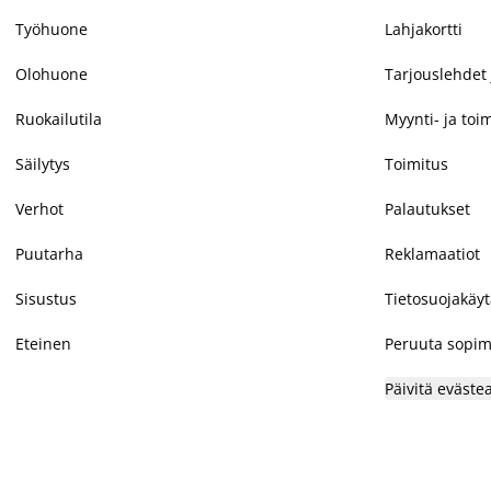
Työhuone
Lahjakortti
Olohuone
Tarjouslehdet 
Ruokailutila
Myynti- ja toi
Säilytys
Toimitus
Verhot
Palautukset
Puutarha
Reklamaatiot
Sisustus
Tietosuojakäy
Eteinen
Peruuta sopim
Päivitä eväste