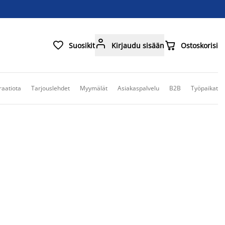



Suosikit
Kirjaudu sisään
Ostoskorisi
raatiota
Tarjouslehdet
Myymälät
Asiakaspalvelu
B2B
Työpaikat