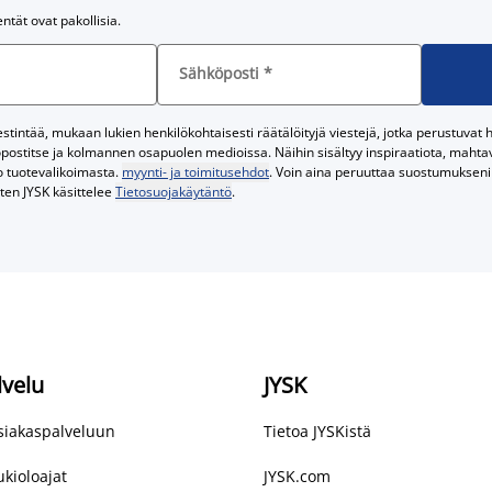
entät ovat pakollisia.
Sähköposti
*
tintää, mukaan lukien henkilökohtaisesti räätälöityjä viestejä, jotka perustuvat he
postitse ja kolmannen osapuolen medioissa. Näihin sisältyy inspiraatiota, mahtavi
o tuotevalikoimasta.
myynti- ja toimitusehdot
. Voin aina peruuttaa suostumukseni 
iten JYSK käsittelee
Tietosuojakäytäntö
.
lvelu
JYSK
asiakaspalveluun
Tietoa JYSKistä
kioloajat
JYSK.com