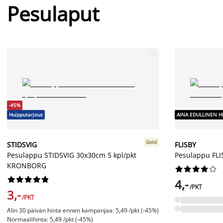
Pesulaput
-45%
Huipputarjous
AINA EDULLINEN H
Gold
STIDSVIG
FLISBY
Pesulappu STIDSVIG 30x30cm 5 kpl/pkt
Pesulappu FLI
KRONBORG




















4,-
/PKT
3,-
/PKT
Alin 30 päivän hinta ennen kampanjaa: 5,49 /pkt (-45%)
Normaalihinta: 5,49 /pkt (-45%)