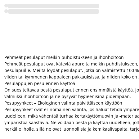
Pehmeät pesulaput meikin puhdistukseen ja ihonhoitoon
Pehmeät pesulaput ovat käteviä apureita meikin puhdistukseen, k
pesulapuille. Meiltä löydät pesulaput, jotka on valmistettu 100 % 
viiden tai kymmenen kappaleen pakkauksissa, ja niiden koko on 3
Pesulappujen pesu ennen käyttöä
On suositeltavaa pestä pesulaput ennen ensimmäistä käyttöä, jo
valmiiksi ihonhoitoon ja ne pysyvät hygieenisinä pidempään.
Pesupyyhkeet – Ekologinen valinta päivittäiseen käyttöön
Pesupyyhkeet ovat erinomainen valinta, jos haluat tehdä ympärist
uudelleen, mikä vähentää turhaa kertakäyttömuovin ja -materiaali
ympäristöä säästäviä. Ne voidaan pestä ja käyttää uudelleen, jo
herkälle iholle, sillä ne ovat luonnollisia ja kemikaalivapaita, t