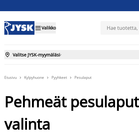

Valikko

Valitse JYSK-myymäläsi

Etusivu
Kylpyhuone
Pyyhkeet
Pesulaput



Pehmeät pesulaput
valinta