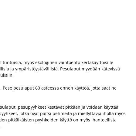
tuntuisia, myös ekologinen vaihtoehto kertakäyttöisille
allisia ja ympäristöystävällisiä. Pesulaput myydään kätevissä
uksiin.
 Pese pesulaput 60 asteessa ennen käyttöä, jotta saat ne
esulaput, pesupyyhkeet kestävät pitkään ja voidaan käyttää
yhkeet, jotka ovat paitsi pehmeitä ja miellyttäviä iholla myös
den pitkäikäisten pyyhkeiden käyttö on myös ihanteellista
.