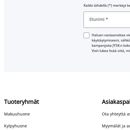
Kaikki tähdellä (*) merkityt k
Etunimi
*
Haluan vastaanottaa vies
käyttäytymiseeni, sähkö
kampanjoita JYSK:n kok
Voin lukea lisää siitä, m
Tuoteryhmät
Asiakaspa
Makuuhuone
Ota yhteyttä 
Kylpyhuone
Myymälät ja au