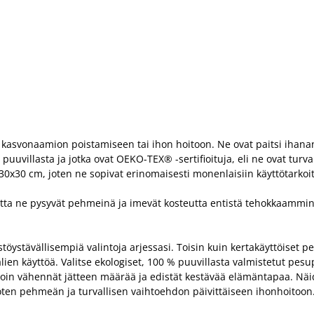
asvonaamion poistamiseen tai ihon hoitoon. Ne ovat paitsi ihanan 
puuvillasta ja jotka ovat OEKO-TEX® -sertifioituja, eli ne ovat turv
0x30 cm, joten ne sopivat erinomaisesti monenlaisiin käyttötarkoit
tta ne pysyvät pehmeinä ja imevät kosteutta entistä tehokkaammin.
öystävällisempiä valintoja arjessasi. Toisin kuin kertakäyttöiset p
en käyttöä. Valitse ekologiset, 100 % puuvillasta valmistetut pesupy
lloin vähennät jätteen määrää ja edistät kestävää elämäntapaa. Näi
arjoten pehmeän ja turvallisen vaihtoehdon päivittäiseen ihonhoitoon