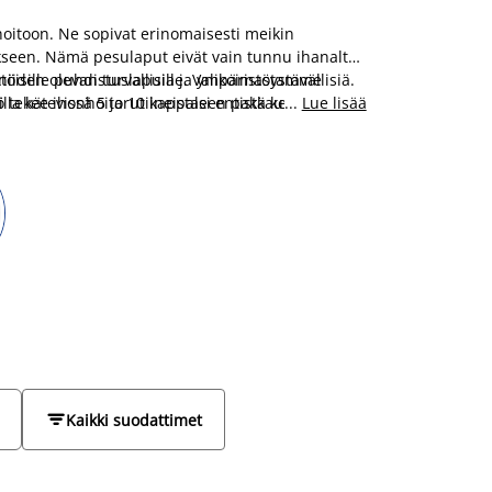
oitoon. Ne sopivat erinomaisesti meikin
seen. Nämä pesulaput eivät vain tunnu ihanalta
ttöisille puhdistuslapuille. Valikoimastamme
iiden olevan turvallisia ja ympäristöystävällisiä.
illa kätevissä 5 ja 10 kappaleen pakkauksissa –
tö tekee ihonhoitorutiineistasi entistä kestävämpiä
...
Lue lisää

Kaikki suodattimet