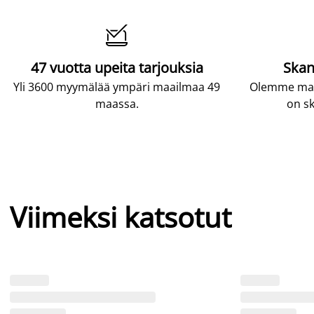

47 vuotta upeita tarjouksia
Skan
Yli 3600 myymälää ympäri maailmaa 49
Olemme maai
maassa.
on sk
Viimeksi katsotut