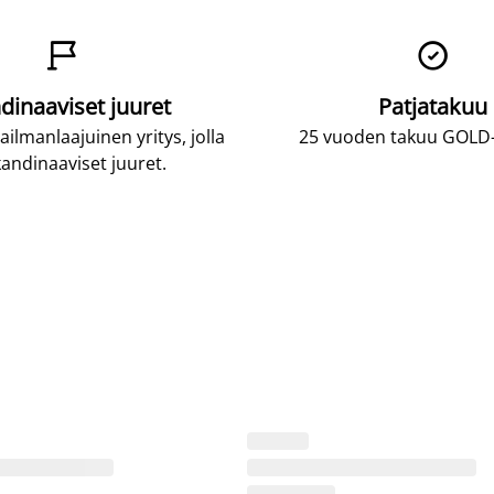


dinaaviset juuret
Patjatakuu
lmanlaajuinen yritys, jolla
25 vuoden takuu GOLD-p
andinaaviset juuret.