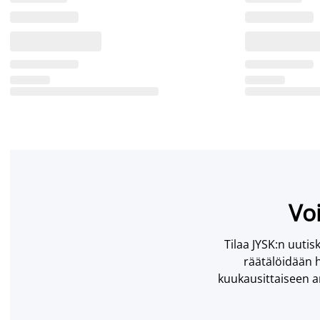
Voi
Tilaa JYSK:n uutisk
räätälöidään h
kuukausittaiseen ar