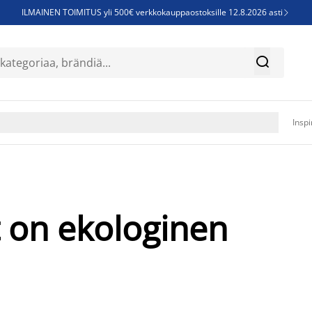
ILMAINEN TOIMITUS yli 500€ verkkokauppaostoksille 12.8.2026 asti

Parempiin uniin - Säästä jopa 60%


Sijauspatjoja - Säästä jopa 60%

Jenkkisänkyjä - Säästä jopa 60%

Inspi
 on ekologinen