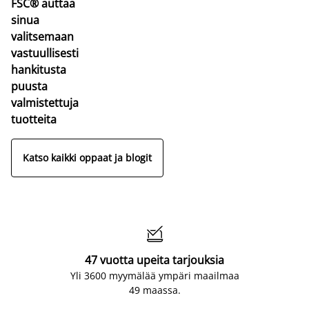
FSC® auttaa
sinua
valitsemaan
vastuullisesti
hankitusta
puusta
valmistettuja
tuotteita
Katso kaikki oppaat ja blogit

47 vuotta upeita tarjouksia
Yli 3600 myymälää ympäri maailmaa
49 maassa.