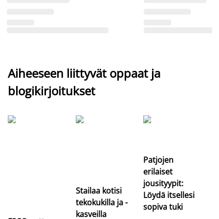
Aiheeseen liittyvät oppaat ja
blogikirjoitukset
Si
uu
va
Patjojen
erilaiset
jousityypit:
Stailaa kotisi
Löydä itsellesi
tekokukilla ja -
sopiva tuki
kasveilla