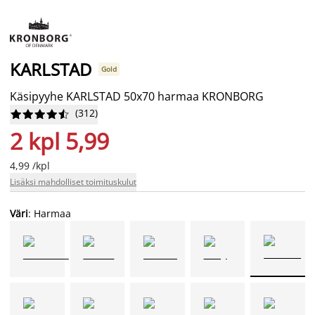
KARLSTAD
Gold
Käsipyyhe KARLSTAD 50x70 harmaa KRONBORG
(
312
)










2 kpl 5,99
4,99 /kpl
Lisäksi mahdolliset toimituskulut
Väri
: Harmaa