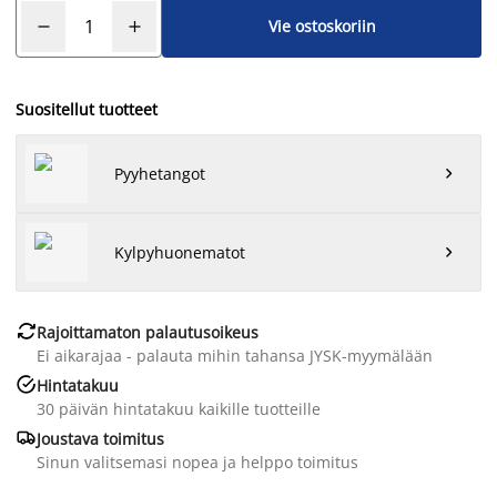
Vie ostoskoriin
Suositellut tuotteet
Pyyhetangot

Kylpyhuonematot


Rajoittamaton palautusoikeus
Ei aikarajaa - palauta mihin tahansa JYSK-myymälään

Hintatakuu
30 päivän hintatakuu kaikille tuotteille

Joustava toimitus
Sinun valitsemasi nopea ja helppo toimitus