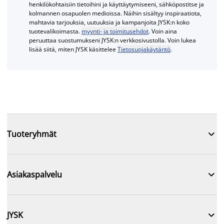
henkilökohtaisiin tietoihini ja käyttäytymiseeni, sähköpostitse ja
kolmannen osapuolen medioissa. Näihin sisältyy inspiraatiota,
mahtavia tarjouksia, uutuuksia ja kampanjoita JYSK:n koko
tuotevalikoimasta.
myynti- ja toimitusehdot
. Voin aina
peruuttaa suostumukseni JYSK:n verkkosivustolla. Voin lukea
lisää siitä, miten JYSK käsittelee
Tietosuojakäytäntö
.

Tuoteryhmät

Asiakaspalvelu

JYSK