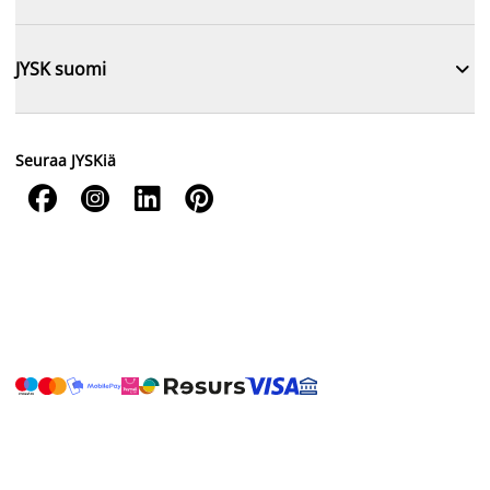

JYSK suomi
Seuraa JYSKiä



