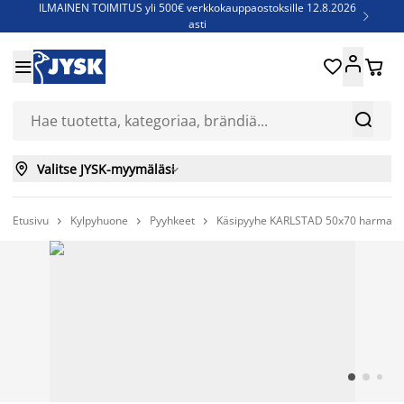
ILMAINEN TOIMITUS yli 500€ verkkokauppaostoksille 12.8.2026

asti
Parempiin uniin - Säästä jopa 60%





Sijauspatjoja - Säästä jopa 60%

Jenkkisänkyjä - Säästä jopa 60%



Valitse JYSK-myymäläsi

Etusivu
Kylpyhuone
Pyyhkeet
Käsipyyhe KARLSTAD 50x70 harma


