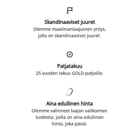

Skandinaaviset juuret
Olemme maailmanlaajuinen yritys,
jolla on skandinaaviset juuret.

Patjatakuu
25 vuoden takuu GOLD-patjoille.

Aina edullinen hinta
Olemme valinneet laajan valikoiman
tuotteita, joilla on aina edullinen
hinta. Joka päivä.