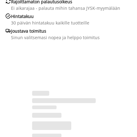

Rajoittamaton palautusoikeus
Ei aikarajaa - palauta mihin tahansa JYSK-myymälään

Hintatakuu
30 päivän hintatakuu kaikille tuotteille

Joustava toimitus
Sinun valitsemasi nopea ja helppo toimitus