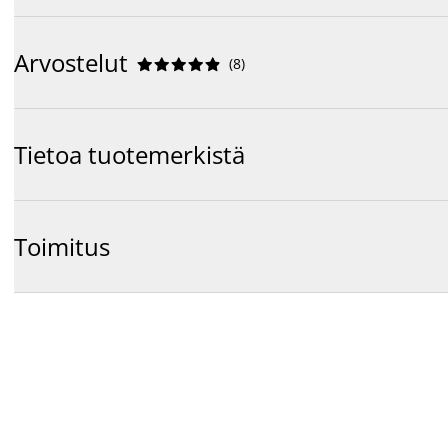
Arvostelut
(
8
)










Tietoa tuotemerkistä
Toimitus