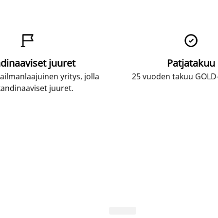


dinaaviset juuret
Patjatakuu
lmanlaajuinen yritys, jolla
25 vuoden takuu GOLD-p
andinaaviset juuret.