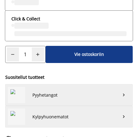
Click & Collect
Vie ostoskoriin
Suositellut tuotteet
Pyyhetangot

Kylpyhuonematot
