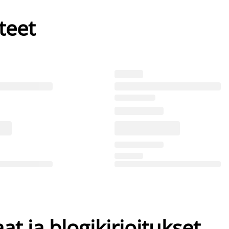
teet
at ja blogikirjoitukset