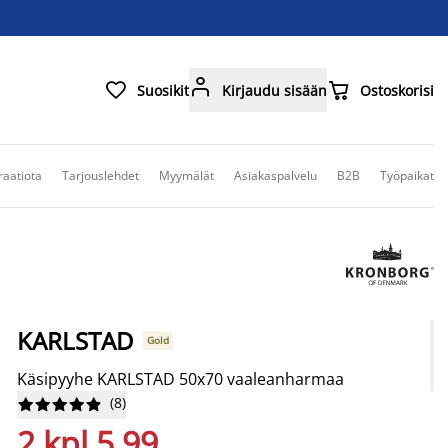



Suosikit
Kirjaudu sisään
Ostoskorisi
raatiota
Tarjouslehdet
Myymälät
Asiakaspalvelu
B2B
Työpaikat
KARLSTAD
Gold
Käsipyyhe KARLSTAD 50x70 vaaleanharmaa
(
8
)










2 kpl 5,99