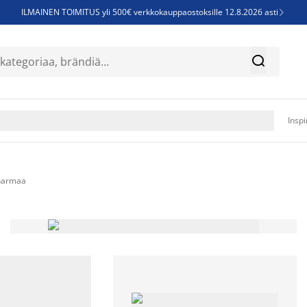
ILMAINEN TOIMITUS yli 500€ verkkokauppaostoksille 12.8.2026 asti

Parempiin uniin - Säästä jopa 60%


Sijauspatjoja - Säästä jopa 60%

Jenkkisänkyjä - Säästä jopa 60%

Inspi
harmaa