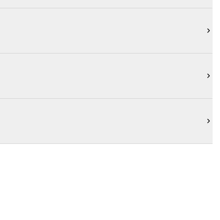


