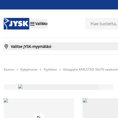

Valikko

Valitse JYSK-myymäläsi

Etusivu
Kylpyhuone
Pyyhkeet
Käsipyyhe KARLSTAD 50x70 vaalean



