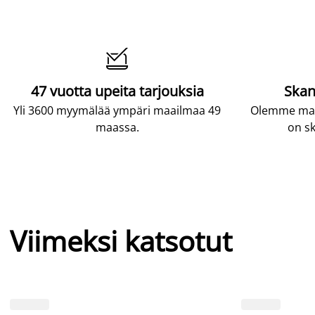

47 vuotta upeita tarjouksia
Skan
Yli 3600 myymälää ympäri maailmaa 49
Olemme maai
maassa.
on sk
Viimeksi katsotut