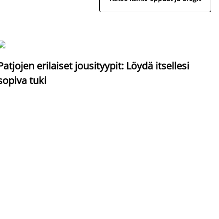
S
Patjojen erilaiset jousityypit: Löydä itsellesi
sopiva tuki