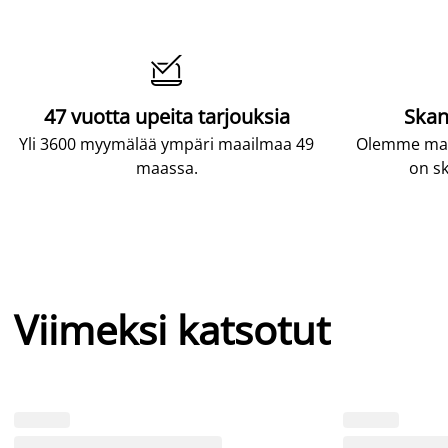

47 vuotta upeita tarjouksia
Skan
Yli 3600 myymälää ympäri maailmaa 49
Olemme maai
maassa.
on sk
Viimeksi katsotut