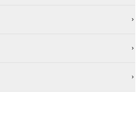


