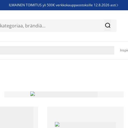
ILMAINEN TOIMITUS yli 500€ verkkokauppaostoksille 12.8.2026 asti

Parempiin uniin - Säästä jopa 60%


Sijauspatjoja - Säästä jopa 60%

Jenkkisänkyjä - Säästä jopa 60%

Inspi