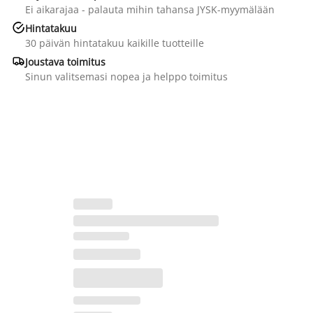
Ei aikarajaa - palauta mihin tahansa JYSK-myymälään

Hintatakuu
30 päivän hintatakuu kaikille tuotteille

Joustava toimitus
Sinun valitsemasi nopea ja helppo toimitus