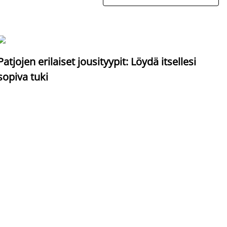
S
Patjojen erilaiset jousityypit: Löydä itsellesi
sopiva tuki