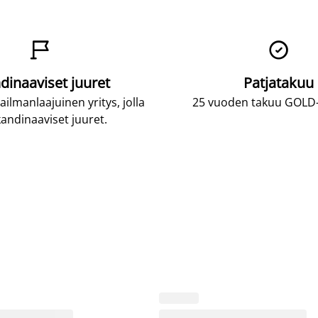


dinaaviset juuret
Patjatakuu
lmanlaajuinen yritys, jolla
25 vuoden takuu GOLD-p
andinaaviset juuret.