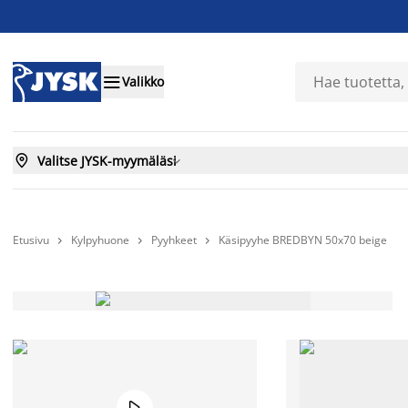

Valikko

Valitse JYSK-myymäläsi

Etusivu
Kylpyhuone
Pyyhkeet
Käsipyyhe BREDBYN 50x70 beige



