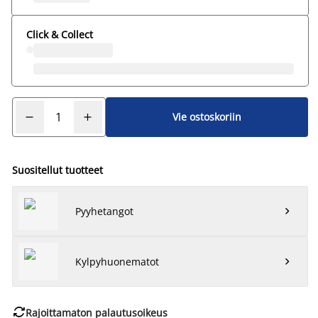
Click & Collect
Vie ostoskoriin
Suositellut tuotteet
Pyyhetangot

Kylpyhuonematot


Rajoittamaton palautusoikeus