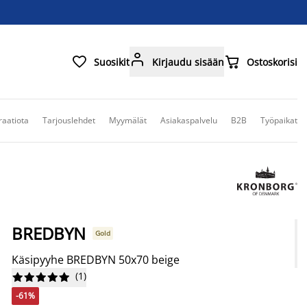



Suosikit
Kirjaudu sisään
Ostoskorisi
raatiota
Tarjouslehdet
Myymälät
Asiakaspalvelu
B2B
Työpaikat
BREDBYN
Gold
Käsipyyhe BREDBYN 50x70 beige
(
1
)










-61%