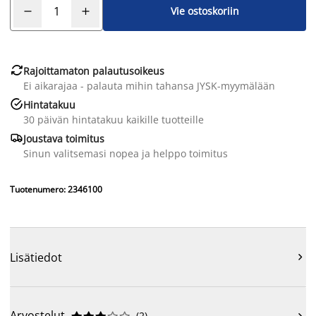
Vie ostoskoriin

Rajoittamaton palautusoikeus
Ei aikarajaa - palauta mihin tahansa JYSK-myymälään

Hintatakuu
30 päivän hintatakuu kaikille tuotteille

Joustava toimitus
Sinun valitsemasi nopea ja helppo toimitus
Tuotenumero: 2346100
Lisätiedot

Arvostelut
(
2
)
