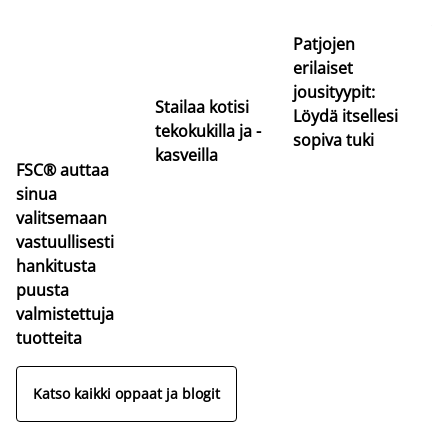
uu
va
Patjojen
erilaiset
jousityypit:
Stailaa kotisi
Löydä itsellesi
tekokukilla ja -
sopiva tuki
kasveilla
FSC® auttaa
sinua
valitsemaan
vastuullisesti
hankitusta
puusta
valmistettuja
tuotteita
Katso kaikki oppaat ja blogit