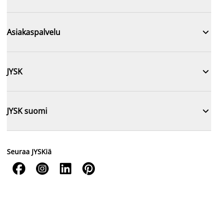

Asiakaspalvelu

JYSK

JYSK suomi
Seuraa JYSKiä



