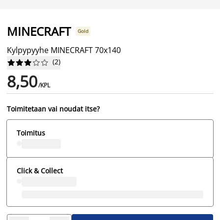
MINECRAFT
Gold
Kylpypyyhe MINECRAFT 70x140
(
2
)










8,50
/KPL
Toimitetaan vai noudat itse?
Toimitus
Click & Collect