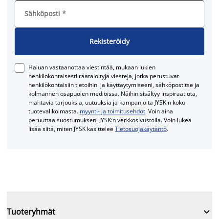
Sähköposti
*
Rekisteröidy
Haluan vastaanottaa viestintää, mukaan lukien
henkilökohtaisesti räätälöityjä viestejä, jotka perustuvat
henkilökohtaisiin tietoihini ja käyttäytymiseeni, sähköpostitse ja
kolmannen osapuolen medioissa. Näihin sisältyy inspiraatiota,
mahtavia tarjouksia, uutuuksia ja kampanjoita JYSK:n koko
tuotevalikoimasta.
myynti- ja toimitusehdot
. Voin aina
peruuttaa suostumukseni JYSK:n verkkosivustolla. Voin lukea
lisää siitä, miten JYSK käsittelee
Tietosuojakäytäntö
.

Tuoteryhmät