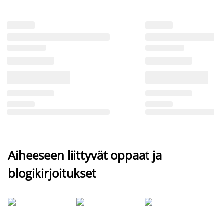
Aiheeseen liittyvät oppaat ja
blogikirjoitukset
Si