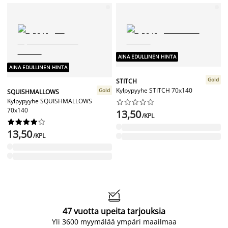
AINA EDULLINEN HINTA
AINA EDULLINEN HINTA
Gold
STITCH
Kylpypyyhe STITCH 70x140
Gold
SQUISHMALLOWS
Kylpypyyhe SQUISHMALLOWS










70x140
13,50
/KPL










13,50
/KPL

47 vuotta upeita tarjouksia
Yli 3600 myymälää ympäri maailmaa