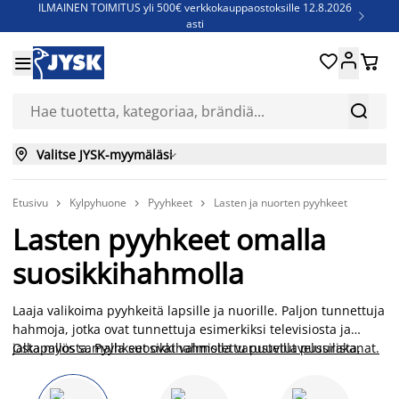
ILMAINEN TOIMITUS yli 500€ verkkokauppaostoksille 12.8.2026

asti
Parempiin uniin - Säästä jopa 60%





Sijauspatjoja - Säästä jopa 60%


Jenkkisänkyjä - Säästä jopa 60%


Valitse JYSK-myymäläsi

Etusivu
Kylpyhuone
Pyyhkeet
Lasten ja nuorten pyyhkeet



Lasten pyyhkeet omalla
suosikkihahmolla
Laaja valikoima pyyhkeitä lapsille ja nuorille. Paljon tunnettuja
hahmoja, jotka ovat tunnettuja esimerkiksi televisiosta ja
jalkapallosta. Pyyhkeet ovat valmistettu puuvillaveluurista,
Osta myös samalla suosikkihahmolla varustetut pussilakanat.
joten ne ovat kuivuvat nopeasti esimerkiksi kylvyn tai uinnin
jälkeen. Pyyhkeet toimivat myös kätevänä makuualustana