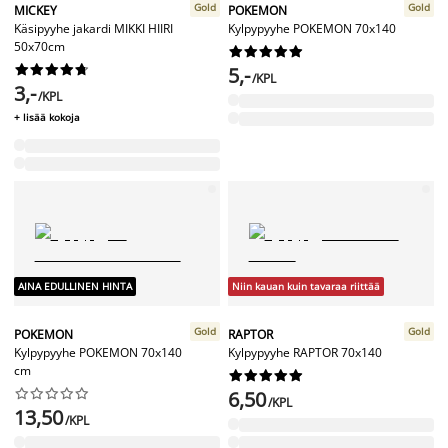
Gold
Gold
MICKEY
POKEMON
Käsipyyhe jakardi MIKKI HIIRI
Kylpypyyhe POKEMON 70x140
50x70cm




















5,-
/KPL
3,-
/KPL
+ lisää kokoja
AINA EDULLINEN HINTA
Niin kauan kuin tavaraa riittää
Gold
Gold
POKEMON
RAPTOR
Kylpypyyhe POKEMON 70x140
Kylpypyyhe RAPTOR 70x140
cm




















6,50
/KPL
13,50
/KPL