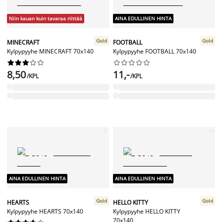
Niin kauan kuin tavaraa riittää
AINA EDULLINEN HINTA
Gold
Gold
MINECRAFT
FOOTBALL
Kylpypyyhe MINECRAFT 70x140
Kylpypyyhe FOOTBALL 70x140




















8,50
11,-
/KPL
/KPL
AINA EDULLINEN HINTA
AINA EDULLINEN HINTA
Gold
Gold
HEARTS
HELLO KITTY
Kylpypyyhe HEARTS 70x140
Kylpypyyhe HELLO KITTY
70x140