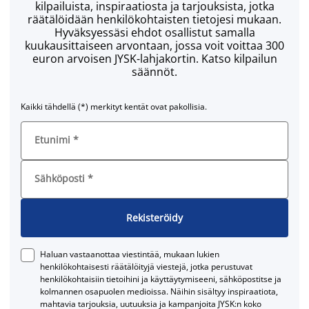
kilpailuista, inspiraatiosta ja tarjouksista, jotka
räätälöidään henkilökohtaisten tietojesi mukaan.
Hyväksyessäsi ehdot osallistut samalla
kuukausittaiseen arvontaan, jossa voit voittaa 300
euron arvoisen JYSK-lahjakortin. Katso kilpailun
säännöt.
Kaikki tähdellä (*) merkityt kentät ovat pakollisia.
Etunimi
*
Sähköposti
*
Rekisteröidy
Haluan vastaanottaa viestintää, mukaan lukien
henkilökohtaisesti räätälöityjä viestejä, jotka perustuvat
henkilökohtaisiin tietoihini ja käyttäytymiseeni, sähköpostitse ja
kolmannen osapuolen medioissa. Näihin sisältyy inspiraatiota,
mahtavia tarjouksia, uutuuksia ja kampanjoita JYSK:n koko