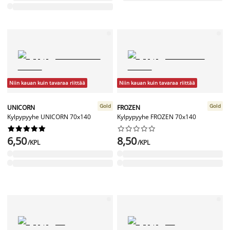
Niin kauan kuin tavaraa riittää
Niin kauan kuin tavaraa riittää
Gold
Gold
UNICORN
FROZEN
Kylpypyyhe UNICORN 70x140
Kylpypyyhe FROZEN 70x140




















6,50
8,50
/KPL
/KPL