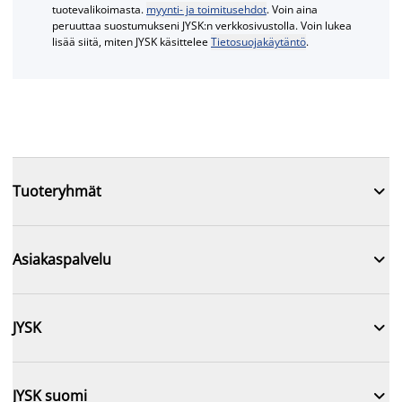
tuotevalikoimasta.
myynti- ja toimitusehdot
. Voin aina
peruuttaa suostumukseni JYSK:n verkkosivustolla. Voin lukea
lisää siitä, miten JYSK käsittelee
Tietosuojakäytäntö
.

Tuoteryhmät

Asiakaspalvelu

JYSK

JYSK suomi