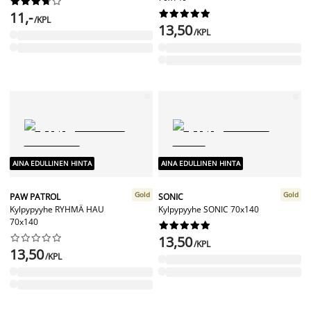




















11,-
/KPL
13,50
/KPL
AINA EDULLINEN HINTA
AINA EDULLINEN HINTA
Gold
Gold
PAW PATROL
SONIC
Kylpypyyhe RYHMÄ HAU
Kylpypyyhe SONIC 70x140
70x140




















13,50
/KPL
13,50
/KPL