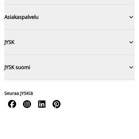

Asiakaspalvelu

JYSK

JYSK suomi
Seuraa JYSKiä



