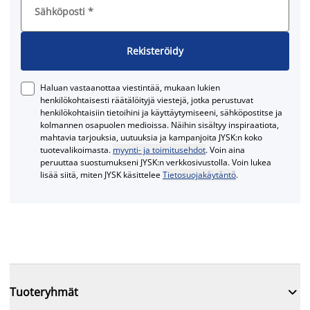
Sähköposti
*
Rekisteröidy
Haluan vastaanottaa viestintää, mukaan lukien
henkilökohtaisesti räätälöityjä viestejä, jotka perustuvat
henkilökohtaisiin tietoihini ja käyttäytymiseeni, sähköpostitse ja
kolmannen osapuolen medioissa. Näihin sisältyy inspiraatiota,
mahtavia tarjouksia, uutuuksia ja kampanjoita JYSK:n koko
tuotevalikoimasta.
myynti- ja toimitusehdot
. Voin aina
peruuttaa suostumukseni JYSK:n verkkosivustolla. Voin lukea
lisää siitä, miten JYSK käsittelee
Tietosuojakäytäntö
.

Tuoteryhmät