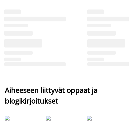
Aiheeseen liittyvät oppaat ja
blogikirjoitukset
Si
uu