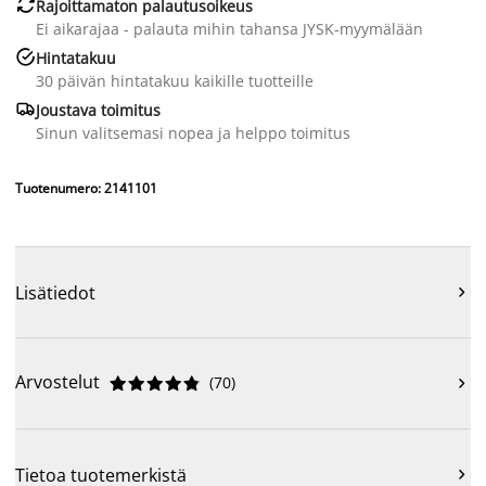

Rajoittamaton palautusoikeus
Ei aikarajaa - palauta mihin tahansa JYSK-myymälään

Hintatakuu
30 päivän hintatakuu kaikille tuotteille

Joustava toimitus
Sinun valitsemasi nopea ja helppo toimitus
Tuotenumero: 2141101
Lisätiedot

Arvostelut
(
70
)











Tietoa tuotemerkistä
