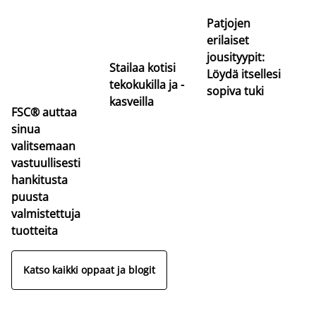
va
Patjojen
erilaiset
jousityypit:
Stailaa kotisi
Löydä itsellesi
tekokukilla ja -
sopiva tuki
kasveilla
FSC® auttaa
sinua
valitsemaan
vastuullisesti
hankitusta
puusta
valmistettuja
tuotteita
Katso kaikki oppaat ja blogit