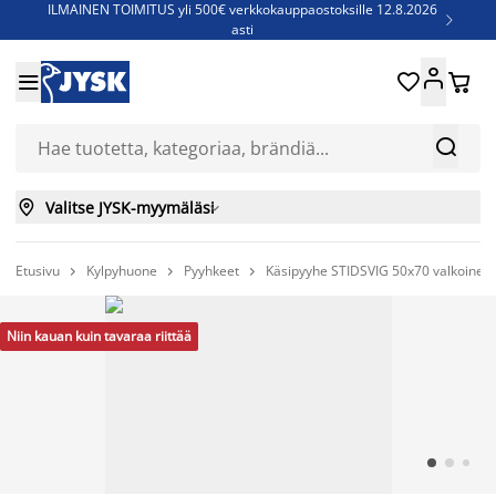
ILMAINEN TOIMITUS yli 500€ verkkokauppaostoksille 12.8.2026

asti
Parempiin uniin - Säästä jopa 60%





Sijauspatjoja - Säästä jopa 60%

Jenkkisänkyjä - Säästä jopa 60%



Valitse JYSK-myymäläsi

Etusivu
Kylpyhuone
Pyyhkeet
Käsipyyhe STIDSVIG 50x70 valkoinen



Niin kauan kuin tavaraa riittää