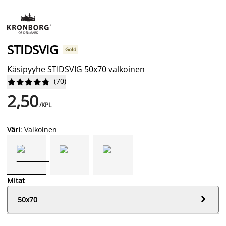
STIDSVIG
Gold
Käsipyyhe STIDSVIG 50x70 valkoinen
(
70
)










2,50
/KPL
Väri
: Valkoinen
Mitat

50x70