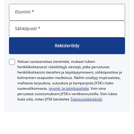
Etunimi
*
Sähköposti
*
Rekisteröidy
Haluan vastaanottaa viestintää, mukaan lukien
henkilökohtaisesti räätälöityjä viestejä, jotka perustuvat
henkilökohtaisiin tietoihini ja käyttäytymiseeni, sähköpostitse ja
kolmannen osapuolen medioissa. Näihin sisältyy inspiraatiota,
mahtavia tarjouksia, uutuuksia ja kampanjoita JYSK:n koko
tuotevalikoimasta.
myynti- ja toimitusehdot
. Voin aina
peruuttaa suostumukseni JYSK:n verkkosivustolla. Voin lukea
lisää siitä, miten JYSK käsittelee
Tietosuojakäytäntö
.