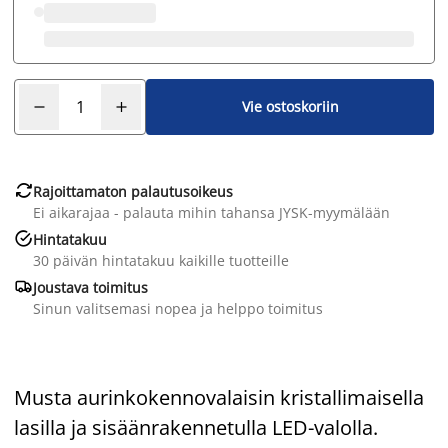
Vie ostoskoriin

Rajoittamaton palautusoikeus
Ei aikarajaa - palauta mihin tahansa JYSK-myymälään

Hintatakuu
30 päivän hintatakuu kaikille tuotteille

Joustava toimitus
Sinun valitsemasi nopea ja helppo toimitus
Musta aurinkokennovalaisin kristallimaisella
lasilla ja sisäänrakennetulla LED-valolla.