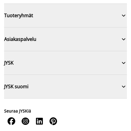

Tuoteryhmät

Asiakaspalvelu

JYSK

JYSK suomi
Seuraa JYSKiä



