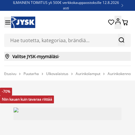
ILMAINEN TOIMITUS yli 500€ verkkokauppaostoksille 12.8.2026

asti
Parempiin uniin - Säästä jopa 60%





Sijauspatjoja - Säästä jopa 60%

Jenkkisänkyjä - Säästä jopa 60%



Valitse JYSK-myymäläsi

Etusivu
Puutarha
Ulkovalaistus
Aurinkolamput
Aurinkokennova




-70%
Niin kauan kuin tavaraa riittää