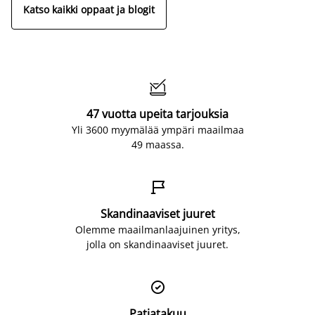
Katso kaikki oppaat ja blogit

47 vuotta upeita tarjouksia
Yli 3600 myymälää ympäri maailmaa
49 maassa.

Skandinaaviset juuret
Olemme maailmanlaajuinen yritys,
jolla on skandinaaviset juuret.

Patjatakuu