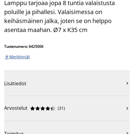
Lamppu tarjoaa jopa 8 tuntia valaistusta
poluille ja pihallesi. Valaisimessa on
keihäsmäinen jalka, joten se on helppo
asentaa maahan. Ø7 x K35 cm
Tuotenumero: 6425006
Merkinnät

Lisätiedot

Arvostelut
(
31
)











Toimitus
