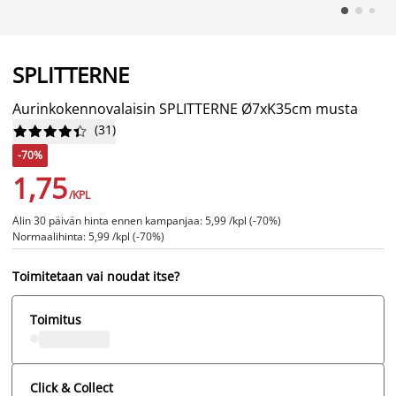
SPLITTERNE
Aurinkokennovalaisin SPLITTERNE Ø7xK35cm musta
(
31
)










-70%
1,75
/KPL
Alin 30 päivän hinta ennen kampanjaa: 5,99 /kpl (-70%)
Normaalihinta: 5,99 /kpl (-70%)
Toimitetaan vai noudat itse?
Toimitus
Click & Collect