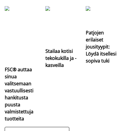
Si
uu
va
Patjojen
erilaiset
jousityypit:
Stailaa kotisi
Löydä itsellesi
tekokukilla ja -
sopiva tuki
kasveilla
FSC® auttaa
sinua
valitsemaan
vastuullisesti
hankitusta
puusta
valmistettuja
tuotteita