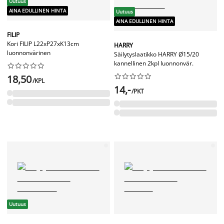
Uutuus
AINA EDULLINEN HINTA
Uutuus
AINA EDULLINEN HINTA
FILIP
Kori FILIP L22xP27xK13cm
HARRY
luonnonvärinen
Säilytyslaatikko HARRY Ø15/20
kannellinen 2kpl luonnonvär.




















18,50
/KPL
14,-
/PKT
Uutuus