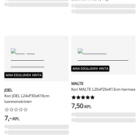
AINA EDULLINEN HINTA
AINA EDULLINEN HINTA
MALTE
Kori MALTE L20xP26xK13cm harmaa
JOEL
Kori JOEL L24xP30xK16cm










luonnonvärinen
7,50
/KPL










7,-
/KPL