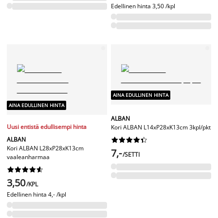
Edellinen hinta
3,50 /kpl
AINA EDULLINEN HINTA
AINA EDULLINEN HINTA
ALBAN
Uusi entistä edullisempi hinta
Kori ALBAN L14xP28xK13cm 3kpl/pkt
ALBAN










Kori ALBAN L28xP28xK13cm
7,-
/SETTI
vaaleanharmaa










3,50
/KPL
Edellinen hinta
4,- /kpl