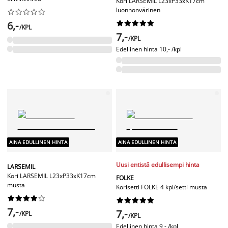
Kori LARSEMIL L23xP33xK17cm
luonnonvärinen










6,-










/KPL
7,-
/KPL
Edellinen hinta
10,- /kpl
AINA EDULLINEN HINTA
AINA EDULLINEN HINTA
Uusi entistä edullisempi hinta
LARSEMIL
Kori LARSEMIL L23xP33xK17cm
FOLKE
musta
Korisetti FOLKE 4 kpl/setti musta




















7,-
7,-
/KPL
/KPL
Edellinen hinta
9,- /kpl