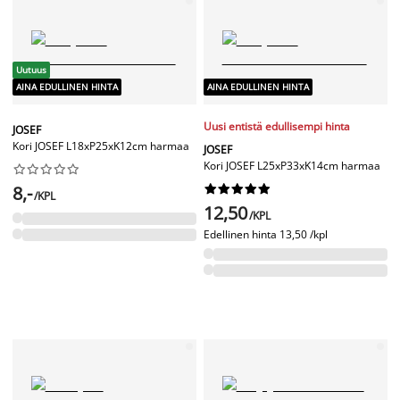
Uutuus
AINA EDULLINEN HINTA
AINA EDULLINEN HINTA
Uusi entistä edullisempi hinta
JOSEF
Kori JOSEF L18xP25xK12cm harmaa
JOSEF
Kori JOSEF L25xP33xK14cm harmaa










8,-










/KPL
12,50
/KPL
Edellinen hinta
13,50 /kpl