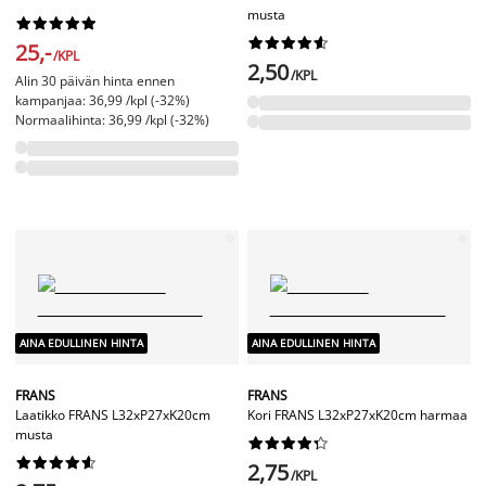
musta




















25,-
/KPL
2,50
/KPL
Alin 30 päivän hinta ennen
kampanjaa: 36,99 /kpl (-32%)
Normaalihinta: 36,99 /kpl (-32%)
AINA EDULLINEN HINTA
AINA EDULLINEN HINTA
FRANS
FRANS
Laatikko FRANS L32xP27xK20cm
Kori FRANS L32xP27xK20cm harmaa
musta




















2,75
/KPL