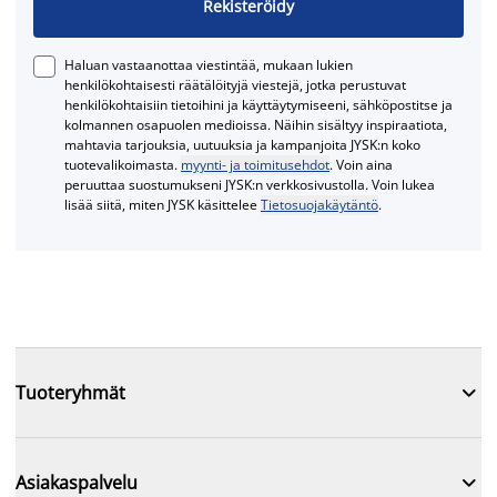
Rekisteröidy
Haluan vastaanottaa viestintää, mukaan lukien
henkilökohtaisesti räätälöityjä viestejä, jotka perustuvat
henkilökohtaisiin tietoihini ja käyttäytymiseeni, sähköpostitse ja
kolmannen osapuolen medioissa. Näihin sisältyy inspiraatiota,
mahtavia tarjouksia, uutuuksia ja kampanjoita JYSK:n koko
tuotevalikoimasta.
myynti- ja toimitusehdot
. Voin aina
peruuttaa suostumukseni JYSK:n verkkosivustolla. Voin lukea
lisää siitä, miten JYSK käsittelee
Tietosuojakäytäntö
.

Tuoteryhmät

Asiakaspalvelu