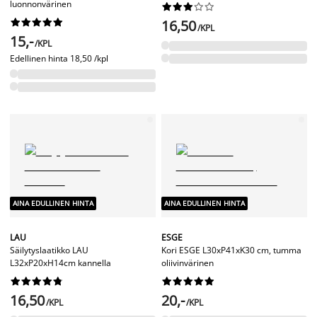
luonnonvärinen




















16,50
/KPL
15,-
/KPL
Edellinen hinta
18,50 /kpl
AINA EDULLINEN HINTA
AINA EDULLINEN HINTA
LAU
ESGE
Säilytyslaatikko LAU
Kori ESGE L30xP41xK30 cm, tumma
L32xP20xH14cm kannella
oliivinvärinen




















16,50
20,-
/KPL
/KPL