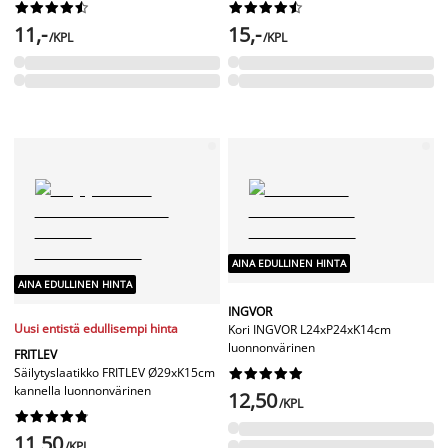




















11,-
15,-
/KPL
/KPL
AINA EDULLINEN HINTA
AINA EDULLINEN HINTA
INGVOR
Uusi entistä edullisempi hinta
Kori INGVOR L24xP24xK14cm
luonnonvärinen
FRITLEV
Säilytyslaatikko FRITLEV Ø29xK15cm










kannella luonnonvärinen
12,50
/KPL










11,50
/KPL