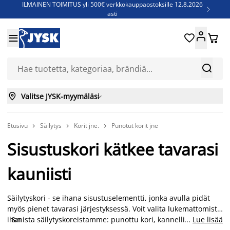
ILMAINEN TOIMITUS yli 500€ verkkokauppaostoksille 12.8.2026

asti
Parempiin uniin - Säästä jopa 60%





Sijauspatjoja - Säästä jopa 60%

Jenkkisänkyjä - Säästä jopa 60%



Valitse JYSK-myymäläsi

Etusivu
Säilytys
Korit jne.
Punotut korit jne



Sisustuskori kätkee tavarasi
kauniisti
Säilytyskori - se ihana sisustuselementti, jonka avulla pidät
myös pienet tavarasi järjestyksessä. Voit valita lukemattomista
ihanista säilytyskoreistamme: punottu kori, kannellinen
&n
...
Lue lisää