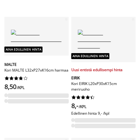
AINA EDULLINEN HINTA
AINA EDULLINEN HINTA
MALTE
Uusi entistä edullisempi hinta
Kori MALTE L32xP27xK16cm harmaa
EIRIK










Kori EIRIK L20xP30xK15cm
8,50
/KPL
meriruoho










8,-
/KPL
Edellinen hinta
9,- /kpl