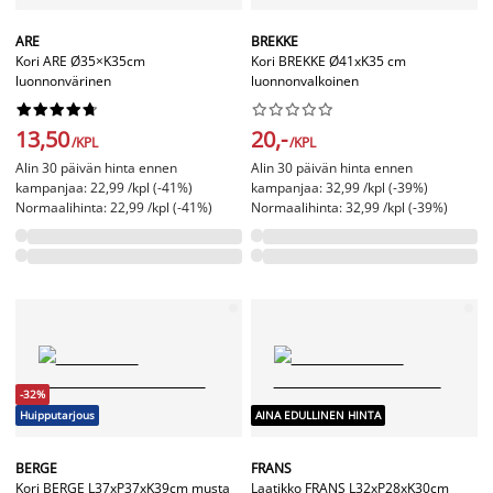
ARE
BREKKE
Kori ARE Ø35×K35cm
Kori BREKKE Ø41xK35 cm
luonnonvärinen
luonnonvalkoinen




















13,50
20,-
/KPL
/KPL
Alin 30 päivän hinta ennen
Alin 30 päivän hinta ennen
kampanjaa: 22,99 /kpl (-41%)
kampanjaa: 32,99 /kpl (-39%)
Normaalihinta: 22,99 /kpl (-41%)
Normaalihinta: 32,99 /kpl (-39%)
-32%
Huipputarjous
AINA EDULLINEN HINTA
BERGE
FRANS
Kori BERGE L37xP37xK39cm musta
Laatikko FRANS L32xP28xK30cm