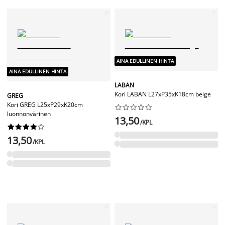
AINA EDULLINEN HINTA
AINA EDULLINEN HINTA
LABAN
Kori LABAN L27xP35xK18cm beige
GREG
Kori GREG L25xP29xK20cm










luonnonvärinen
13,50
/KPL










13,50
/KPL