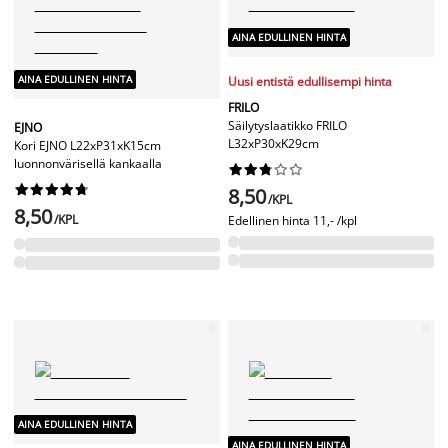
AINA EDULLINEN HINTA
AINA EDULLINEN HINTA
Uusi entistä edullisempi hinta
FRILO
Säilytyslaatikko FRILO
EJNO
L32xP30xK29cm
Kori EJNO L22xP31xK15cm
luonnonvärisellä kankaalla




















8,50
/KPL
8,50
/KPL
Edellinen hinta
11,- /kpl
AINA EDULLINEN HINTA
AINA EDULLINEN HINTA