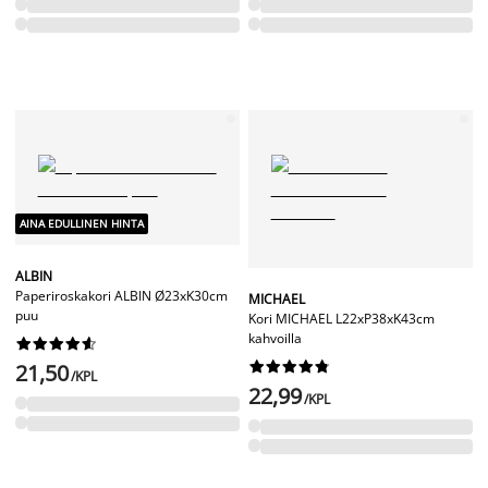
AINA EDULLINEN HINTA
ALBIN
Paperiroskakori ALBIN Ø23xK30cm
MICHAEL
puu
Kori MICHAEL L22xP38xK43cm
kahvoilla




















21,50
/KPL
22,99
/KPL