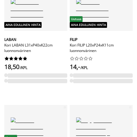
Uutuus
AINA EDULLINEN HINTA
AINA EDULLINEN HINTA
LABAN
FILIP
Kori LABAN L31xP40xK22cm
Kori FILIP L20xP24xK11cm
luonnonvärinen
luonnonvärinen




















18,50
14,-
/KPL
/KPL