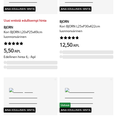
AINA EDULLINEN HINTA
AINA EDULLINEN HINTA
Uusi entistä edullisempi hinta
BJORN
Kori BJORN L25xP30xK22cm
BJORN
luonnonvärinen
Kori BJORN L20xP25xK9cm
luonnonvärinen




















12,50
/KPL
5,50
/KPL
Edellinen hinta
6,- /kpl
Uutuus
AINA EDULLINEN HINTA
AINA EDULLINEN HINTA