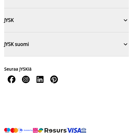

JYSK

JYSK suomi
Seuraa JYSKiä



