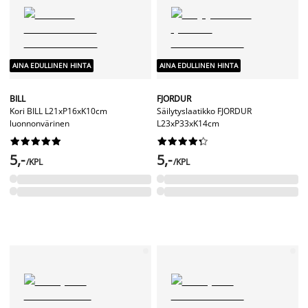
AINA EDULLINEN HINTA
AINA EDULLINEN HINTA
BILL
FJORDUR
Kori BILL L21xP16xK10cm
Säilytyslaatikko FJORDUR
luonnonvärinen
L23xP33xK14cm




















5,-
5,-
/KPL
/KPL