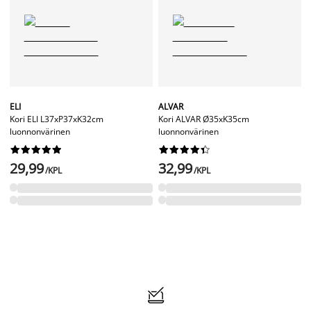
ELI
ALVAR
Kori ELI L37xP37xK32cm
Kori ALVAR Ø35xK35cm
luonnonvärinen
luonnonvärinen




















29,99
32,99
/KPL
/KPL
