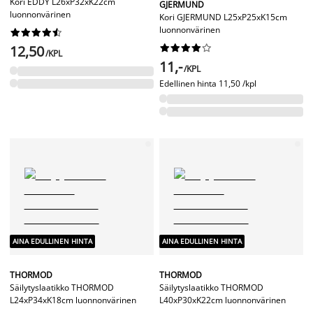
Kori EDDY L26xP32xK22cm
GJERMUND
luonnonvärinen
Kori GJERMUND L25xP25xK15cm
luonnonvärinen










12,50










/KPL
11,-
/KPL
Edellinen hinta
11,50 /kpl
AINA EDULLINEN HINTA
AINA EDULLINEN HINTA
THORMOD
THORMOD
Säilytyslaatikko THORMOD
Säilytyslaatikko THORMOD
L24xP34xK18cm luonnonvärinen
L40xP30xK22cm luonnonvärinen