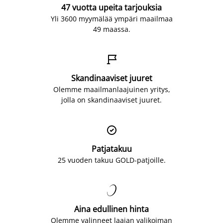
47 vuotta upeita tarjouksia
Yli 3600 myymälää ympäri maailmaa
49 maassa.

Skandinaaviset juuret
Olemme maailmanlaajuinen yritys,
jolla on skandinaaviset juuret.

Patjatakuu
25 vuoden takuu GOLD-patjoille.

Aina edullinen hinta
Olemme valinneet laajan valikoiman