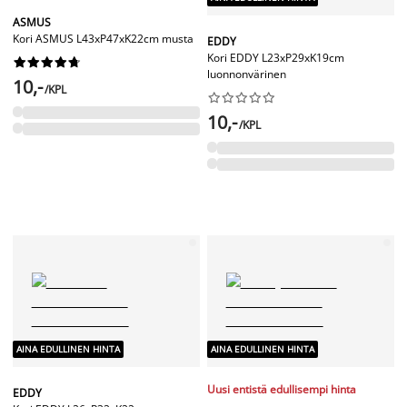
ASMUS
Kori ASMUS L43xP47xK22cm musta
EDDY
Kori EDDY L23xP29xK19cm










luonnonvärinen
10,-
/KPL










10,-
/KPL
AINA EDULLINEN HINTA
AINA EDULLINEN HINTA
Uusi entistä edullisempi hinta
EDDY