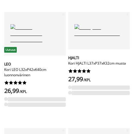
Uutuus
HJALTI
Kori HJALTI L37xP37xK32cm musta
LEO
Kori LEO L32xP42xK40cm










luonnonvärinen
27,99
/KPL










26,99
/KPL