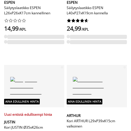
ESPEN
ESPEN
Säilytyslaatikko ESPEN
Säilytyslaatikko ESPEN
L26xP26xK17cm kannellinen
L40xP27xK19cm kannella




















14,99
24,99
/KPL
/KPL
AINA EDULLINEN HINTA
AINA EDULLINEN HINTA
Uusi entistä edullisempi hinta
ARTHUR
Kori ARTHUR L29xP39xK15cm
JUSTIN
valkoinen
Kori JUSTIN Ø35xK26cm