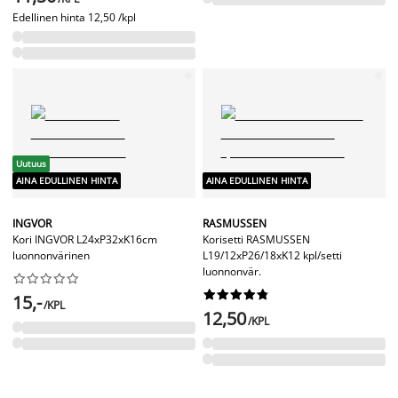
Edellinen hinta
12,50 /kpl
Uutuus
AINA EDULLINEN HINTA
AINA EDULLINEN HINTA
INGVOR
RASMUSSEN
Kori INGVOR L24xP32xK16cm
Korisetti RASMUSSEN
luonnonvärinen
L19/12xP26/18xK12 kpl/setti
luonnonvär.




















15,-
/KPL
12,50
/KPL