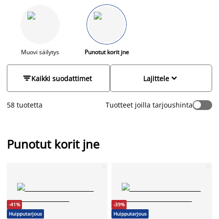
laatikko, metallikori tai puulaatikko. Korit kätkevät ylimääräiset
tavarat piiloon helposti ja ovat samalla myös kauniita
sisustuselementtejä. Kori on mielenkiintoinen alusta myös
kukalle, yrteille tai minikuuselle. Tyylikäs sisustuskori voi
toimia lisäksi vaikkapa lehti- tai lelukorina - vain mielikuvitus
on rajana. Sijoittamalla korin esimerkiksi vaatekaappiin pidät
Muovi säilytys
Punotut korit jne
sukat ja alusvaatteet kätevästi järjestyksessä. Kori toimii myös
järjestyksen ylläpitäjänä esimerkiksi lipastossa - sijoita


Kaikki suodattimet
Lajittele
lipaston laatikon sisälle pienempiä koreja ja jaa laatikon tila
useampaan osaan.
58 tuotetta
Tuotteet joilla tarjoushinta
Valikoimastamme löydät korit kahvoilla ja ilman sekä useissa
eri materiaaleissa ja väreissä.
Punotut korit jne
-41%
-39%
Huipputarjous
Huipputarjous