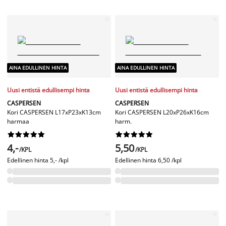
AINA EDULLINEN HINTA
AINA EDULLINEN HINTA
Uusi entistä edullisempi hinta
Uusi entistä edullisempi hinta
CASPERSEN
CASPERSEN
Kori CASPERSEN L17xP23xK13cm
Kori CASPERSEN L20xP26xK16cm
harmaa
harm.




















4,-
5,50
/KPL
/KPL
Edellinen hinta
5,- /kpl
Edellinen hinta
6,50 /kpl