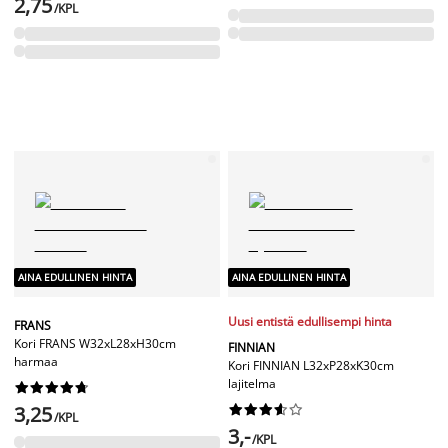
2,75
/KPL
AINA EDULLINEN HINTA
AINA EDULLINEN HINTA
Uusi entistä edullisempi hinta
FRANS
Kori FRANS W32xL28xH30cm
FINNIAN
harmaa
Kori FINNIAN L32xP28xK30cm
lajitelma










3,25










/KPL
3,-
/KPL