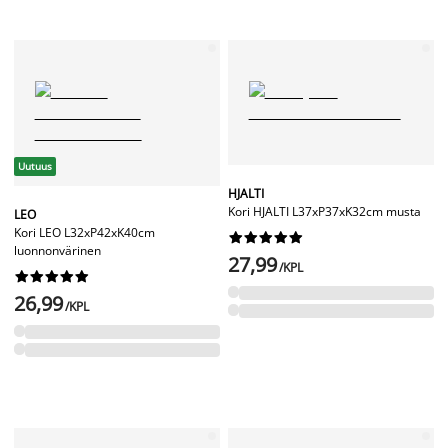
Uutuus
HJALTI
Kori HJALTI L37xP37xK32cm musta
LEO
Kori LEO L32xP42xK40cm










luonnonvärinen
27,99
/KPL










26,99
/KPL