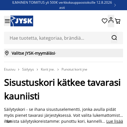
ILMAINEN TOIMITUS yli 500€ verkkokauppaostoksille 12.8.2026

asti
Parempiin uniin - Säästä jopa 60%





Sijauspatjoja - Säästä jopa 60%

Jenkkisänkyjä - Säästä jopa 60%



Valitse JYSK-myymäläsi

Etusivu
Säilytys
Korit jne.
Punotut korit jne



Sisustuskori kätkee tavarasi
kauniisti
Säilytyskori - se ihana sisustuselementti, jonka avulla pidät
myös pienet tavarasi järjestyksessä. Voit valita lukemattomista
ihanista säilytyskoreistamme: punottu kori, kannellinen
&n
...
Lue lisää