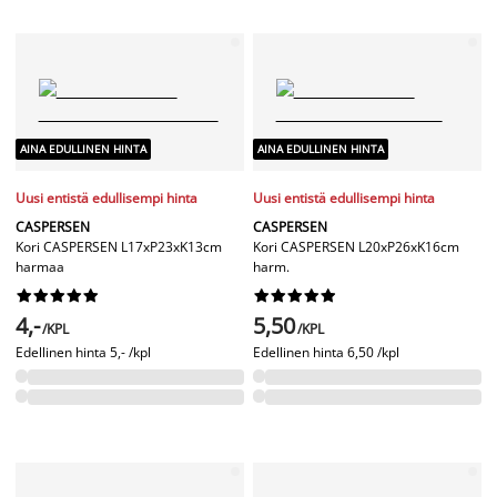
AINA EDULLINEN HINTA
AINA EDULLINEN HINTA
Uusi entistä edullisempi hinta
Uusi entistä edullisempi hinta
CASPERSEN
CASPERSEN
Kori CASPERSEN L17xP23xK13cm
Kori CASPERSEN L20xP26xK16cm
harmaa
harm.




















4,-
5,50
/KPL
/KPL
Edellinen hinta
5,- /kpl
Edellinen hinta
6,50 /kpl