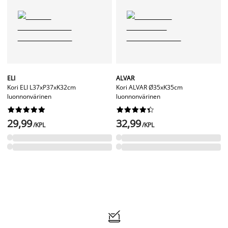
ELI
ALVAR
Kori ELI L37xP37xK32cm
Kori ALVAR Ø35xK35cm
luonnonvärinen
luonnonvärinen




















29,99
32,99
/KPL
/KPL
