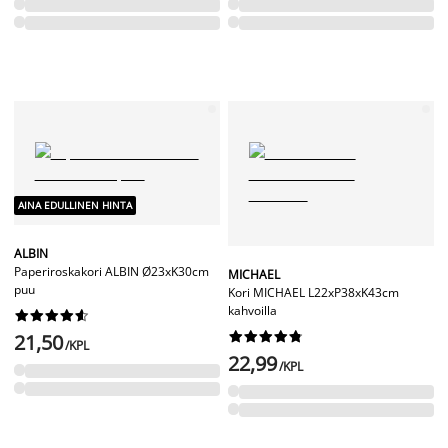
AINA EDULLINEN HINTA
ALBIN
Paperiroskakori ALBIN Ø23xK30cm
MICHAEL
puu
Kori MICHAEL L22xP38xK43cm
kahvoilla




















21,50
/KPL
22,99
/KPL