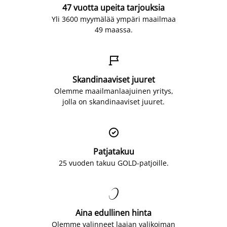
47 vuotta upeita tarjouksia
Yli 3600 myymälää ympäri maailmaa
49 maassa.

Skandinaaviset juuret
Olemme maailmanlaajuinen yritys,
jolla on skandinaaviset juuret.

Patjatakuu
25 vuoden takuu GOLD-patjoille.

Aina edullinen hinta
Olemme valinneet laajan valikoiman