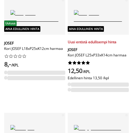
Uutuus
AINA EDULLINEN HINTA
AINA EDULLINEN HINTA
Uusi entistä edullisempi hinta
JOSEF
Kori JOSEF L18xP25xK12cm harmaa
JOSEF
Kori JOSEF L25xP33xK14cm harmaa










8,-










/KPL
12,50
/KPL
Edellinen hinta
13,50 /kpl