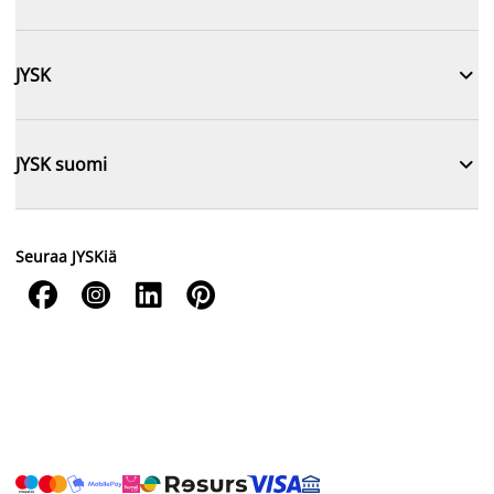

JYSK

JYSK suomi
Seuraa JYSKiä



