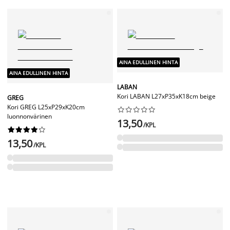
AINA EDULLINEN HINTA
AINA EDULLINEN HINTA
LABAN
Kori LABAN L27xP35xK18cm beige
GREG
Kori GREG L25xP29xK20cm










luonnonvärinen
13,50
/KPL










13,50
/KPL