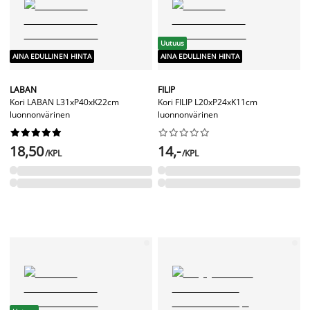
Uutuus
AINA EDULLINEN HINTA
AINA EDULLINEN HINTA
LABAN
FILIP
Kori LABAN L31xP40xK22cm
Kori FILIP L20xP24xK11cm
luonnonvärinen
luonnonvärinen




















18,50
14,-
/KPL
/KPL