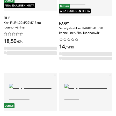
Uutuus
AINA EDULLINEN HINTA
Uutuus
AINA EDULLINEN HINTA
FILIP
Kori FILIP L22xP27xK13cm
HARRY
luonnonvärinen
Säilytyslaatikko HARRY Ø15/20
kannellinen 2kpl luonnonvär.




















18,50
/KPL
14,-
/PKT
Uutuus