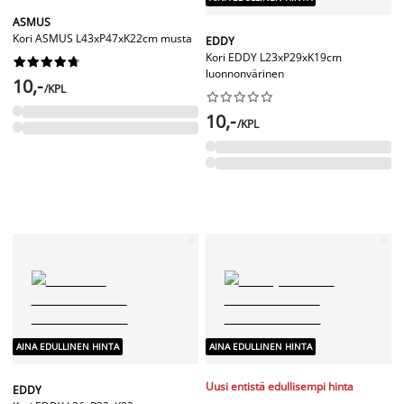
ASMUS
Kori ASMUS L43xP47xK22cm musta
EDDY
Kori EDDY L23xP29xK19cm










luonnonvärinen
10,-
/KPL










10,-
/KPL
AINA EDULLINEN HINTA
AINA EDULLINEN HINTA
Uusi entistä edullisempi hinta
EDDY