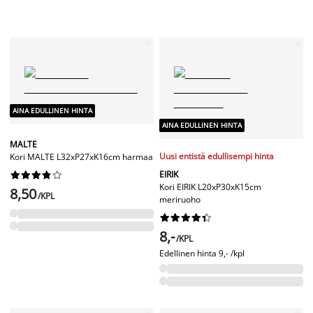
AINA EDULLINEN HINTA
AINA EDULLINEN HINTA
MALTE
Uusi entistä edullisempi hinta
Kori MALTE L32xP27xK16cm harmaa
EIRIK










Kori EIRIK L20xP30xK15cm
8,50
/KPL
meriruoho










8,-
/KPL
Edellinen hinta
9,- /kpl