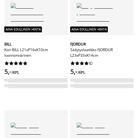
AINA EDULLINEN HINTA
AINA EDULLINEN HINTA
BILL
FJORDUR
Kori BILL L21xP16xK10cm
Säilytyslaatikko FJORDUR
luonnonvärinen
L23xP33xK14cm




















5,-
5,-
/KPL
/KPL