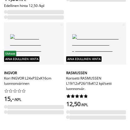
Edellinen hinta
12,50 /kpl
Uutuus
AINA EDULLINEN HINTA
AINA EDULLINEN HINTA
INGVOR
RASMUSSEN
Kori INGVOR L24xP32xK16cm
Korisetti RASMUSSEN
luonnonvärinen
L19/12xP26/18xK12 kpl/setti
luonnonvär.




















15,-
/KPL
12,50
/KPL