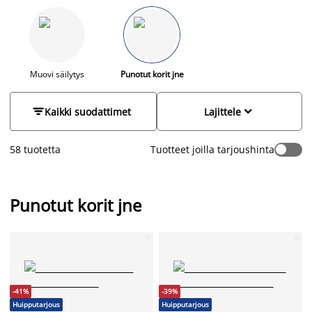
laatikko, metallikori tai puulaatikko. Korit kätkevät ylimääräiset
tavarat piiloon helposti ja ovat samalla myös kauniita
sisustuselementtejä. Kori on mielenkiintoinen alusta myös
kukalle, yrteille tai minikuuselle. Tyylikäs sisustuskori voi
toimia lisäksi vaikkapa lehti- tai lelukorina - vain mielikuvitus
on rajana. Sijoittamalla korin esimerkiksi vaatekaappiin pidät
Muovi säilytys
Punotut korit jne
sukat ja alusvaatteet kätevästi järjestyksessä. Kori toimii myös
järjestyksen ylläpitäjänä esimerkiksi lipastossa - sijoita


Kaikki suodattimet
Lajittele
lipaston laatikon sisälle pienempiä koreja ja jaa laatikon tila
useampaan osaan.
58 tuotetta
Tuotteet joilla tarjoushinta
Valikoimastamme löydät korit kahvoilla ja ilman sekä useissa
eri materiaaleissa ja väreissä.
Punotut korit jne
-41%
-39%
Huipputarjous
Huipputarjous