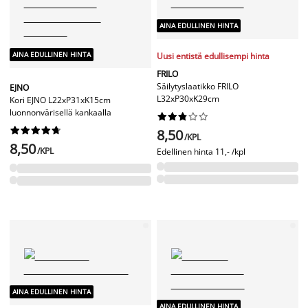
AINA EDULLINEN HINTA
AINA EDULLINEN HINTA
Uusi entistä edullisempi hinta
FRILO
Säilytyslaatikko FRILO
EJNO
L32xP30xK29cm
Kori EJNO L22xP31xK15cm
luonnonvärisellä kankaalla




















8,50
/KPL
8,50
/KPL
Edellinen hinta
11,- /kpl
AINA EDULLINEN HINTA
AINA EDULLINEN HINTA