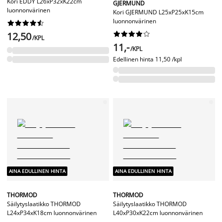
Kori EDDY L26xP32xK22cm
GJERMUND
luonnonvärinen
Kori GJERMUND L25xP25xK15cm
luonnonvärinen










12,50










/KPL
11,-
/KPL
Edellinen hinta
11,50 /kpl
AINA EDULLINEN HINTA
AINA EDULLINEN HINTA
THORMOD
THORMOD
Säilytyslaatikko THORMOD
Säilytyslaatikko THORMOD
L24xP34xK18cm luonnonvärinen
L40xP30xK22cm luonnonvärinen