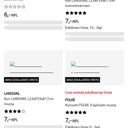
Kori LARSEMIL L23xP33xK17cm
luonnonvärinen










6,-










/KPL
7,-
/KPL
Edellinen hinta
10,- /kpl
AINA EDULLINEN HINTA
AINA EDULLINEN HINTA
Uusi entistä edullisempi hinta
LARSEMIL
Kori LARSEMIL L23xP33xK17cm
FOLKE
musta
Korisetti FOLKE 4 kpl/setti musta




















7,-
7,-
/KPL
/KPL
Edellinen hinta
9,- /kpl