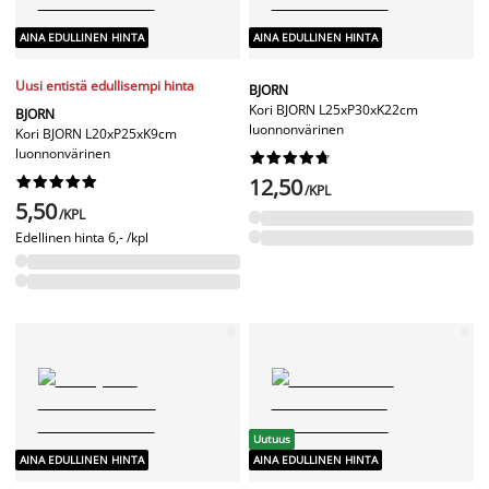
AINA EDULLINEN HINTA
AINA EDULLINEN HINTA
Uusi entistä edullisempi hinta
BJORN
Kori BJORN L25xP30xK22cm
BJORN
luonnonvärinen
Kori BJORN L20xP25xK9cm
luonnonvärinen




















12,50
/KPL
5,50
/KPL
Edellinen hinta
6,- /kpl
Uutuus
AINA EDULLINEN HINTA
AINA EDULLINEN HINTA