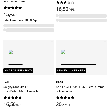
luonnonvärinen




















16,50
/KPL
15,-
/KPL
Edellinen hinta
18,50 /kpl
AINA EDULLINEN HINTA
AINA EDULLINEN HINTA
LAU
ESGE
Säilytyslaatikko LAU
Kori ESGE L30xP41xK30 cm, tumma
L32xP20xH14cm kannella
oliivinvärinen




















16,50
20,-
/KPL
/KPL