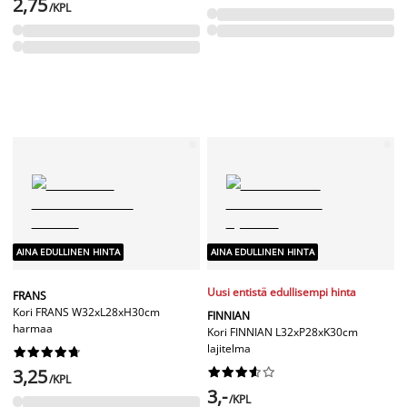
2,75
/KPL
AINA EDULLINEN HINTA
AINA EDULLINEN HINTA
Uusi entistä edullisempi hinta
FRANS
Kori FRANS W32xL28xH30cm
FINNIAN
harmaa
Kori FINNIAN L32xP28xK30cm
lajitelma










3,25










/KPL
3,-
/KPL