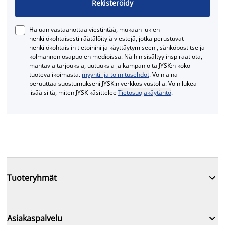
Rekisteröidy
Haluan vastaanottaa viestintää, mukaan lukien
henkilökohtaisesti räätälöityjä viestejä, jotka perustuvat
henkilökohtaisiin tietoihini ja käyttäytymiseeni, sähköpostitse ja
kolmannen osapuolen medioissa. Näihin sisältyy inspiraatiota,
mahtavia tarjouksia, uutuuksia ja kampanjoita JYSK:n koko
tuotevalikoimasta.
myynti- ja toimitusehdot
. Voin aina
peruuttaa suostumukseni JYSK:n verkkosivustolla. Voin lukea
lisää siitä, miten JYSK käsittelee
Tietosuojakäytäntö
.

Tuoteryhmät

Asiakaspalvelu