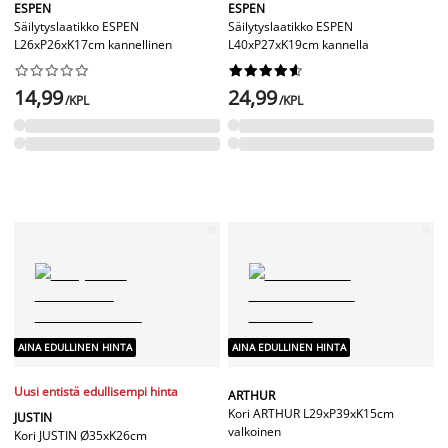
ESPEN
ESPEN
Säilytyslaatikko ESPEN
Säilytyslaatikko ESPEN
L26xP26xK17cm kannellinen
L40xP27xK19cm kannella




















14,99
24,99
/KPL
/KPL
AINA EDULLINEN HINTA
AINA EDULLINEN HINTA
Uusi entistä edullisempi hinta
ARTHUR
Kori ARTHUR L29xP39xK15cm
JUSTIN
valkoinen
Kori JUSTIN Ø35xK26cm