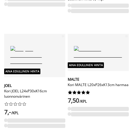
AINA EDULLINEN HINTA
AINA EDULLINEN HINTA
MALTE
Kori MALTE L20xP26xK13cm harmaa
JOEL
Kori JOEL L24xP30xK16cm










luonnonvärinen
7,50
/KPL










7,-
/KPL