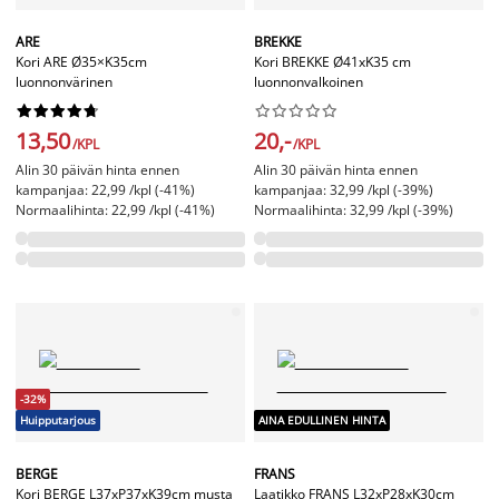
ARE
BREKKE
Kori ARE Ø35×K35cm
Kori BREKKE Ø41xK35 cm
luonnonvärinen
luonnonvalkoinen




















13,50
20,-
/KPL
/KPL
Alin 30 päivän hinta ennen
Alin 30 päivän hinta ennen
kampanjaa: 22,99 /kpl (-41%)
kampanjaa: 32,99 /kpl (-39%)
Normaalihinta: 22,99 /kpl (-41%)
Normaalihinta: 32,99 /kpl (-39%)
-32%
Huipputarjous
AINA EDULLINEN HINTA
BERGE
FRANS
Kori BERGE L37xP37xK39cm musta
Laatikko FRANS L32xP28xK30cm