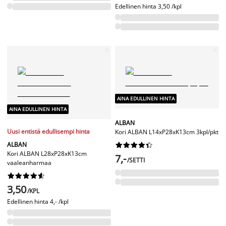
Edellinen hinta
3,50 /kpl
AINA EDULLINEN HINTA
AINA EDULLINEN HINTA
ALBAN
Uusi entistä edullisempi hinta
Kori ALBAN L14xP28xK13cm 3kpl/pkt
ALBAN










Kori ALBAN L28xP28xK13cm
7,-
/SETTI
vaaleanharmaa










3,50
/KPL
Edellinen hinta
4,- /kpl