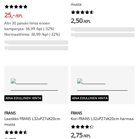
musta




















25,-
/KPL
2,50
/KPL
Alin 30 päivän hinta ennen
kampanjaa: 36,99 /kpl (-32%)
Normaalihinta: 36,99 /kpl (-32%)
AINA EDULLINEN HINTA
AINA EDULLINEN HINTA
FRANS
FRANS
Laatikko FRANS L32xP27xK20cm
Kori FRANS L32xP27xK20cm harmaa
musta




















2,75
/KPL