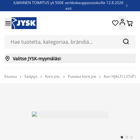
ILMAINEN TOIMITUS yli 500€ verkkokauppaostoksille 12.8.2026

asti
Parempiin uniin - Säästä jopa 60%





Sijauspatjoja - Säästä jopa 60%

Jenkkisänkyjä - Säästä jopa 60%



Valitse JYSK-myymäläsi

Etusivu
Säilytys
Korit jne.
Punotut korit jne
Kori HJALTI L37xP3



