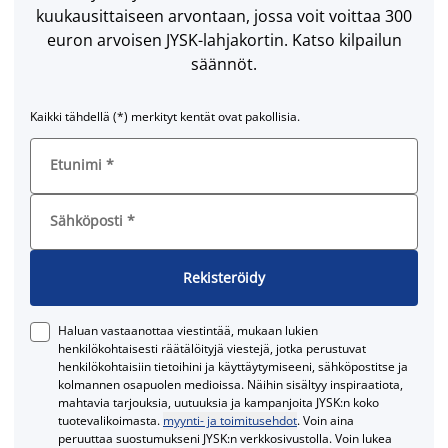
kuukausittaiseen arvontaan, jossa voit voittaa 300
euron arvoisen JYSK-lahjakortin. Katso kilpailun
säännöt.
Kaikki tähdellä (*) merkityt kentät ovat pakollisia.
Etunimi
*
Sähköposti
*
Rekisteröidy
Haluan vastaanottaa viestintää, mukaan lukien
henkilökohtaisesti räätälöityjä viestejä, jotka perustuvat
henkilökohtaisiin tietoihini ja käyttäytymiseeni, sähköpostitse ja
kolmannen osapuolen medioissa. Näihin sisältyy inspiraatiota,
mahtavia tarjouksia, uutuuksia ja kampanjoita JYSK:n koko
tuotevalikoimasta.
myynti- ja toimitusehdot
. Voin aina
peruuttaa suostumukseni JYSK:n verkkosivustolla. Voin lukea