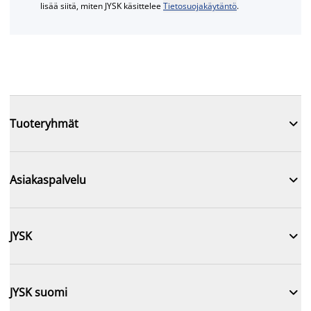
lisää siitä, miten JYSK käsittelee
Tietosuojakäytäntö
.

Tuoteryhmät

Asiakaspalvelu

JYSK

JYSK suomi