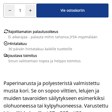
Vie ostoskoriin

Rajoittamaton palautusoikeus
Ei aikarajaa - palauta mihin tahansa JYSK-myymälään

Hintatakuu
30 päivän hintatakuu kaikille tuotteille

Joustava toimitus
Sinun valitsemasi nopea ja helppo toimitus
Paperinarusta ja polyesteristä valmistettu
musta kori. Se on sopoo vilttien, lelujen ja
muiden tavaroiden säilytykseen esimerkiksi
olohuoneessa tai kylpyhuoneessa. Varustettu