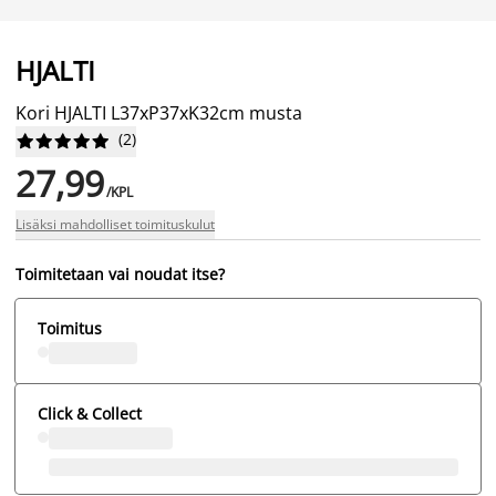
HJALTI
Kori HJALTI L37xP37xK32cm musta
(
2
)










27,99
/KPL
Lisäksi mahdolliset toimituskulut
Toimitetaan vai noudat itse?
Toimitus
Click & Collect