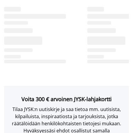
Voita 300 € arvoinen JYSK-lahjakortti
Tilaa JYSK:n uutiskirje ja saa tietoa mm. uutisista,
kilpailuista, inspiraatiosta ja tarjouksista, jotka
räätälöidään henkilökohtaisten tietojesi mukaan.
Hyväksyessäsi ehdot osallistut samalla