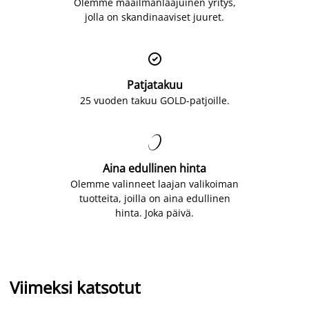
Olemme maailmanlaajuinen yritys,
jolla on skandinaaviset juuret.

Patjatakuu
25 vuoden takuu GOLD-patjoille.

Aina edullinen hinta
Olemme valinneet laajan valikoiman
tuotteita, joilla on aina edullinen
hinta. Joka päivä.
Viimeksi katsotut