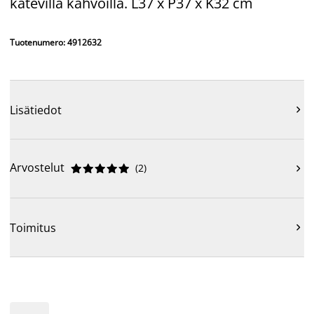
kätevillä kahvoilla. L37 x P37 x K32 cm
Tuotenumero: 4912632
Lisätiedot

Arvostelut
(
2
)











Toimitus
