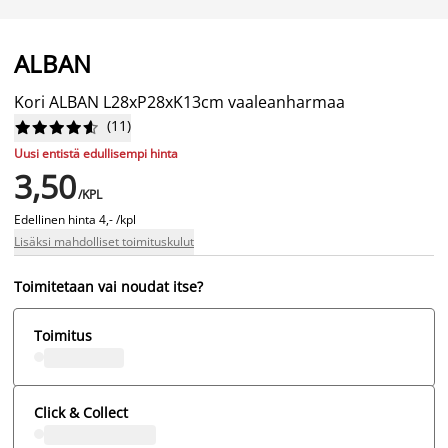
ALBAN
Kori ALBAN L28xP28xK13cm vaaleanharmaa
(
11
)










Uusi entistä edullisempi hinta
3,50
/KPL
Edellinen hinta
4,- /kpl
Lisäksi mahdolliset toimituskulut
Toimitetaan vai noudat itse?
Toimitus
Click & Collect