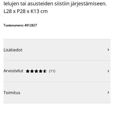
lelujen tai asusteiden siistiin järjestämiseen.
L28 x P28 x K13 cm
Tuotenumero: 4912827
Lisätiedot

Arvostelut
(
11
)











Toimitus
