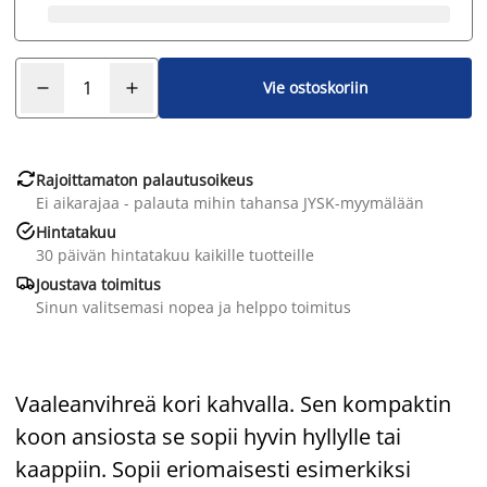
Vie ostoskoriin

Rajoittamaton palautusoikeus
Ei aikarajaa - palauta mihin tahansa JYSK-myymälään

Hintatakuu
30 päivän hintatakuu kaikille tuotteille

Joustava toimitus
Sinun valitsemasi nopea ja helppo toimitus
Vaaleanvihreä kori kahvalla. Sen kompaktin
koon ansiosta se sopii hyvin hyllylle tai
kaappiin. Sopii eriomaisesti esimerkiksi