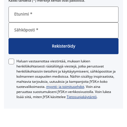
Kaikki tähdellä (*) merkityt kentät ovat pakollisia.
Etunimi
*
Sähköposti
*
Rekisteröidy
Haluan vastaanottaa viestintää, mukaan lukien
henkilökohtaisesti räätälöityjä viestejä, jotka perustuvat
henkilökohtaisiin tietoihini ja käyttäytymiseeni, sähköpostitse ja
kolmannen osapuolen medioissa. Näihin sisältyy inspiraatiota,
mahtavia tarjouksia, uutuuksia ja kampanjoita JYSK:n koko
tuotevalikoimasta.
myynti- ja toimitusehdot
. Voin aina
peruuttaa suostumukseni JYSK:n verkkosivustolla. Voin lukea
lisää siitä, miten JYSK käsittelee
Tietosuojakäytäntö
.