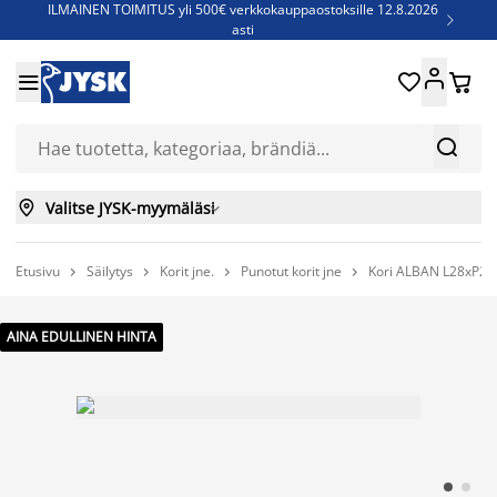
ILMAINEN TOIMITUS yli 500€ verkkokauppaostoksille 12.8.2026

asti
Parempiin uniin - Säästä jopa 60%





Sijauspatjoja - Säästä jopa 60%

Jenkkisänkyjä - Säästä jopa 60%



Valitse JYSK-myymäläsi

Etusivu
Säilytys
Korit jne.
Punotut korit jne
Kori ALBAN L28xP2




AINA EDULLINEN HINTA