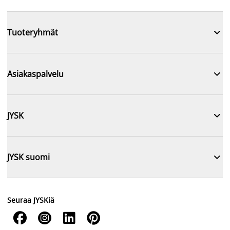

Tuoteryhmät

Asiakaspalvelu

JYSK

JYSK suomi
Seuraa JYSKiä



