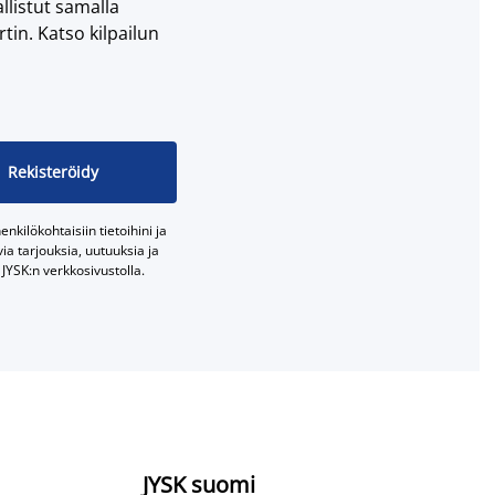
llistut samalla
tin. Katso kilpailun
Rekisteröidy
nkilökohtaisiin tietoihini ja
a tarjouksia, uutuuksia ja
JYSK:n verkkosivustolla.
JYSK suomi