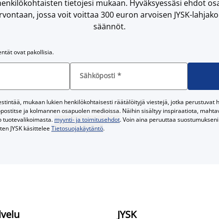
enkilökohtaisten tietojesi mukaan. Hyväksyessäsi ehdot osa
vontaan, jossa voit voittaa 300 euron arvoisen JYSK-lahjakor
säännöt.
entät ovat pakollisia.
Sähköposti
*
tintää, mukaan lukien henkilökohtaisesti räätälöityjä viestejä, jotka perustuvat he
postitse ja kolmannen osapuolen medioissa. Näihin sisältyy inspiraatiota, mahtavi
o tuotevalikoimasta.
myynti- ja toimitusehdot
. Voin aina peruuttaa suostumukseni 
iten JYSK käsittelee
Tietosuojakäytäntö
.
lvelu
JYSK