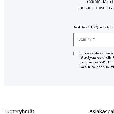
räätälöidään h
kuukausittaiseen ar
Kaikki tähdellä (*) merkityt k
Etunimi
*
Haluan vastaanottaa vies
käyttäytymiseeni, sähkö
kampanjoita JYSK:n kok
Voin lukea lisää siitä, m
Tuoteryhmät
Asiakaspa