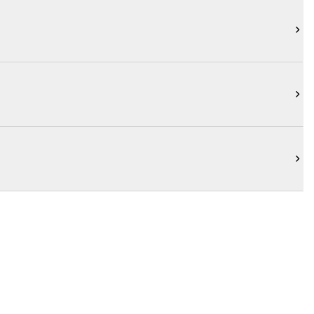


