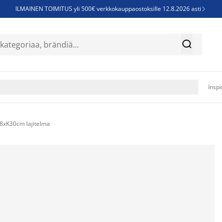
ILMAINEN TOIMITUS yli 500€ verkkokauppaostoksille 12.8.2026 asti

Parempiin uniin - Säästä jopa 60%


Sijauspatjoja - Säästä jopa 60%

Jenkkisänkyjä - Säästä jopa 60%

Inspi
8xK30cm lajitelma