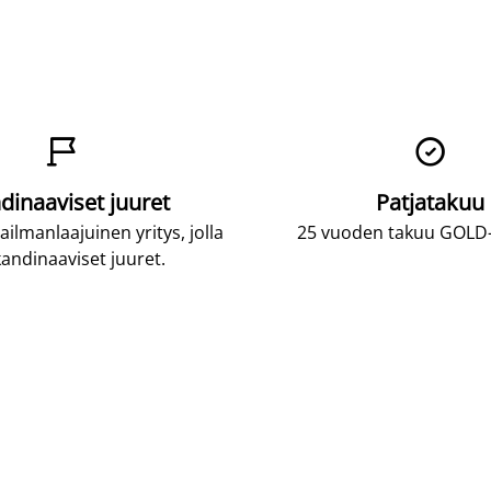


dinaaviset juuret
Patjatakuu
lmanlaajuinen yritys, jolla
25 vuoden takuu GOLD-p
andinaaviset juuret.