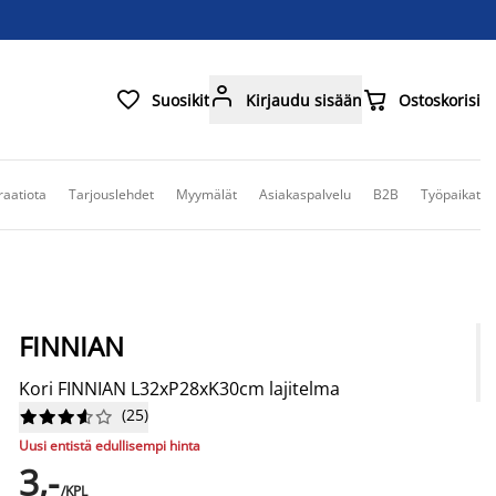



Suosikit
Kirjaudu sisään
Ostoskorisi
raatiota
Tarjouslehdet
Myymälät
Asiakaspalvelu
B2B
Työpaikat
FINNIAN
Kori FINNIAN L32xP28xK30cm lajitelma
(
25
)










Uusi entistä edullisempi hinta
3,-
/KPL