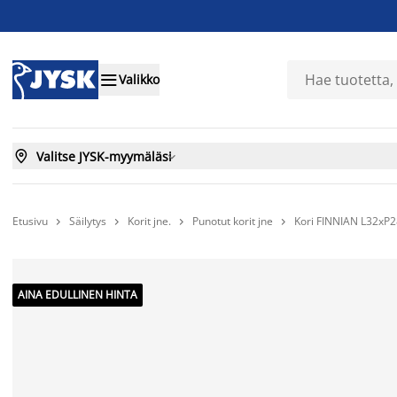

Valikko

Valitse JYSK-myymäläsi

Etusivu
Säilytys
Korit jne.
Punotut korit jne
Kori FINNIAN L32xP2




AINA EDULLINEN HINTA