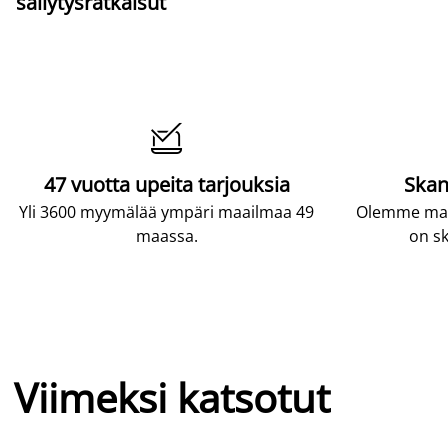
säilytysratkaisut

47 vuotta upeita tarjouksia
Skan
Yli 3600 myymälää ympäri maailmaa 49
Olemme maai
maassa.
on sk
Viimeksi katsotut