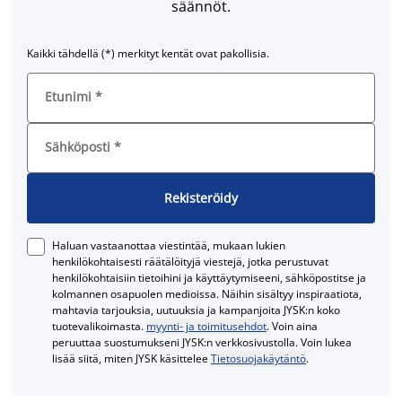
säännöt.
Kaikki tähdellä (*) merkityt kentät ovat pakollisia.
Etunimi
*
Sähköposti
*
Rekisteröidy
Haluan vastaanottaa viestintää, mukaan lukien
henkilökohtaisesti räätälöityjä viestejä, jotka perustuvat
henkilökohtaisiin tietoihini ja käyttäytymiseeni, sähköpostitse ja
kolmannen osapuolen medioissa. Näihin sisältyy inspiraatiota,
mahtavia tarjouksia, uutuuksia ja kampanjoita JYSK:n koko
tuotevalikoimasta.
myynti- ja toimitusehdot
. Voin aina
peruuttaa suostumukseni JYSK:n verkkosivustolla. Voin lukea
lisää siitä, miten JYSK käsittelee
Tietosuojakäytäntö
.