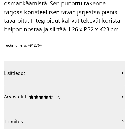
osmankäämistä. Sen punottu rakenne
tarjoaa koristeellisen tavan järjestää pieniä
tavaroita. Integroidut kahvat tekevät korista
helpon nostaa ja siirtää. L26 x P32 x K23 cm
Tuotenumero: 4912764
Lisätiedot

Arvostelut
(
2
)











Toimitus
