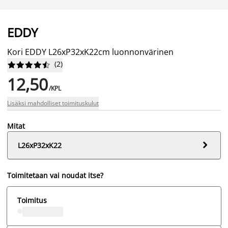
EDDY
Kori EDDY L26xP32xK22cm luonnonvärinen
(
2
)










12,50
/KPL
Lisäksi mahdolliset toimituskulut
Mitat

L26xP32xK22
Toimitetaan vai noudat itse?
Toimitus