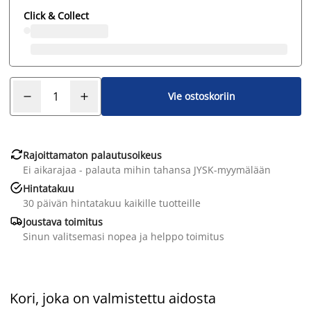
Click & Collect
Vie ostoskoriin

Rajoittamaton palautusoikeus
Ei aikarajaa - palauta mihin tahansa JYSK-myymälään

Hintatakuu
30 päivän hintatakuu kaikille tuotteille

Joustava toimitus
Sinun valitsemasi nopea ja helppo toimitus
Kori, joka on valmistettu aidosta