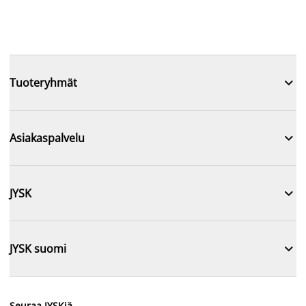

Tuoteryhmät

Asiakaspalvelu

JYSK

JYSK suomi
Seuraa JYSKiä