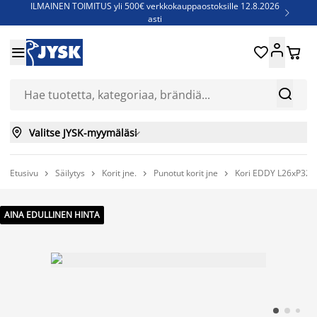
ILMAINEN TOIMITUS yli 500€ verkkokauppaostoksille 12.8.2026

asti
Parempiin uniin - Säästä jopa 60%





Sijauspatjoja - Säästä jopa 60%

Jenkkisänkyjä - Säästä jopa 60%



Valitse JYSK-myymäläsi

Etusivu
Säilytys
Korit jne.
Punotut korit jne
Kori EDDY L26xP32x




AINA EDULLINEN HINTA