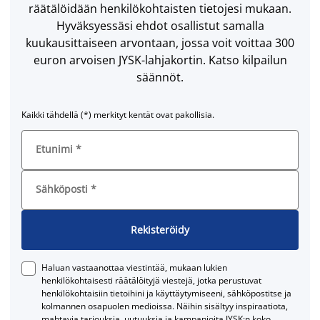
räätälöidään henkilökohtaisten tietojesi mukaan.
Hyväksyessäsi ehdot osallistut samalla
kuukausittaiseen arvontaan, jossa voit voittaa 300
euron arvoisen JYSK-lahjakortin. Katso kilpailun
säännöt.
Kaikki tähdellä (*) merkityt kentät ovat pakollisia.
Etunimi
*
Sähköposti
*
Rekisteröidy
Haluan vastaanottaa viestintää, mukaan lukien
henkilökohtaisesti räätälöityjä viestejä, jotka perustuvat
henkilökohtaisiin tietoihini ja käyttäytymiseeni, sähköpostitse ja
kolmannen osapuolen medioissa. Näihin sisältyy inspiraatiota,
mahtavia tarjouksia, uutuuksia ja kampanjoita JYSK:n koko