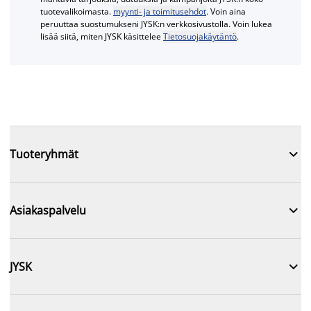
tuotevalikoimasta.
myynti- ja toimitusehdot
. Voin aina
peruuttaa suostumukseni JYSK:n verkkosivustolla. Voin lukea
lisää siitä, miten JYSK käsittelee
Tietosuojakäytäntö
.

Tuoteryhmät

Asiakaspalvelu

JYSK