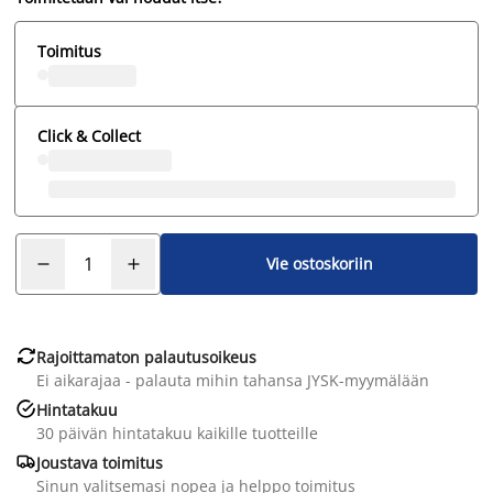
Toimitus
Click & Collect
Vie ostoskoriin

Rajoittamaton palautusoikeus
Ei aikarajaa - palauta mihin tahansa JYSK-myymälään

Hintatakuu
30 päivän hintatakuu kaikille tuotteille

Joustava toimitus
Sinun valitsemasi nopea ja helppo toimitus