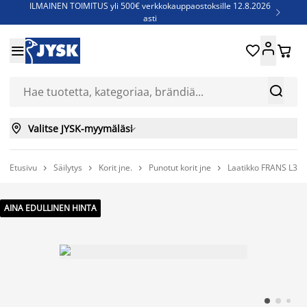
ILMAINEN TOIMITUS yli 500€ verkkokauppaostoksille 12.8.2026

asti
Parempiin uniin - Säästä jopa 60%





Sijauspatjoja - Säästä jopa 60%

Jenkkisänkyjä - Säästä jopa 60%



Valitse JYSK-myymäläsi

Etusivu
Säilytys
Korit jne.
Punotut korit jne
Laatikko FRANS L32




AINA EDULLINEN HINTA