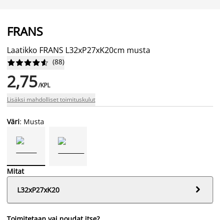
FRANS
Laatikko FRANS L32xP27xK20cm musta
(
88
)










2,75
/KPL
Lisäksi mahdolliset toimituskulut
Väri
: Musta
Mitat

L32xP27xK20
Toimitetaan vai noudat itse?