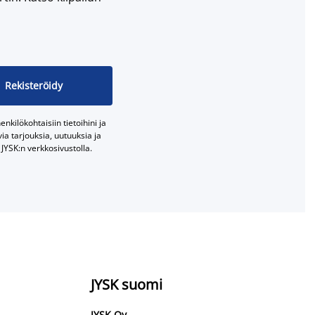
Rekisteröidy
nkilökohtaisiin tietoihini ja
a tarjouksia, uutuuksia ja
JYSK:n verkkosivustolla.
JYSK suomi
JYSK Oy