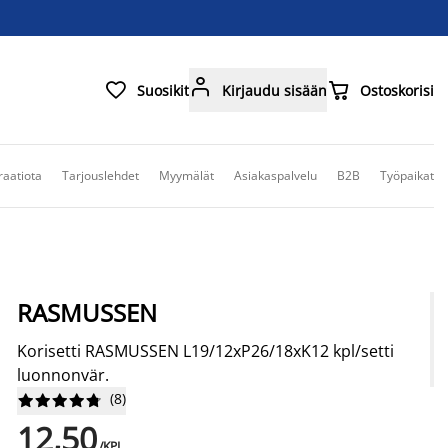



Suosikit
Kirjaudu sisään
Ostoskorisi
raatiota
Tarjouslehdet
Myymälät
Asiakaspalvelu
B2B
Työpaikat
RASMUSSEN
Korisetti RASMUSSEN L19/12xP26/18xK12 kpl/setti
luonnonvär.
(
8
)










12,50
/KPL