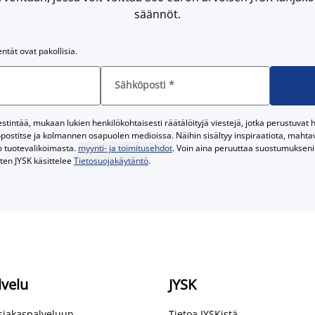
säännöt.
entät ovat pakollisia.
Sähköposti
*
tintää, mukaan lukien henkilökohtaisesti räätälöityjä viestejä, jotka perustuvat he
postitse ja kolmannen osapuolen medioissa. Näihin sisältyy inspiraatiota, mahtavi
o tuotevalikoimasta.
myynti- ja toimitusehdot
. Voin aina peruuttaa suostumukseni 
iten JYSK käsittelee
Tietosuojakäytäntö
.
lvelu
JYSK
asiakaspalveluun
Tietoa JYSKistä