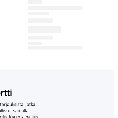
rtti
 tarjouksista, jotka
llistut samalla
tin. Katso kilpailun