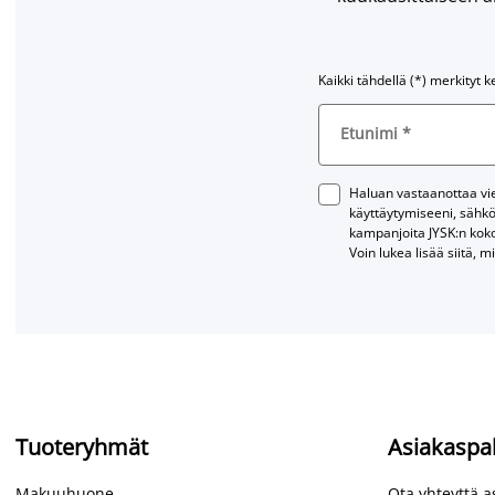
Kaikki tähdellä (*) merkityt k
Etunimi
*
Haluan vastaanottaa vies
käyttäytymiseeni, sähkö
kampanjoita JYSK:n kok
Voin lukea lisää siitä, m
Tuoteryhmät
Asiakaspa
Makuuhuone
Ota yhteyttä 