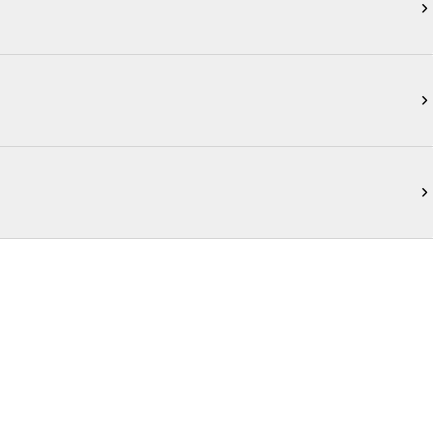


