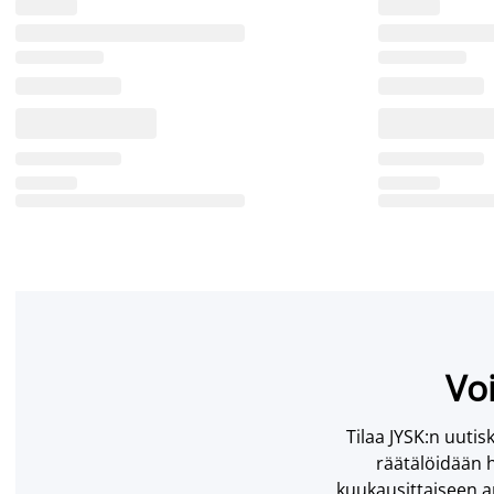
Voi
Tilaa JYSK:n uutisk
räätälöidään h
kuukausittaiseen ar