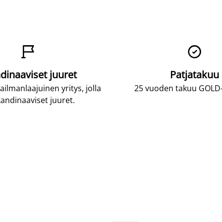


dinaaviset juuret
Patjatakuu
lmanlaajuinen yritys, jolla
25 vuoden takuu GOLD-p
andinaaviset juuret.