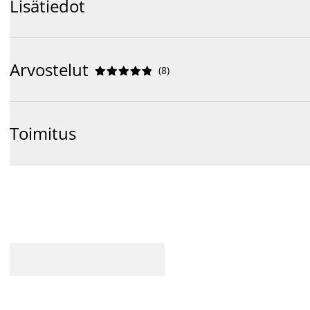
Lisätiedot
Arvostelut
(
8
)










Toimitus