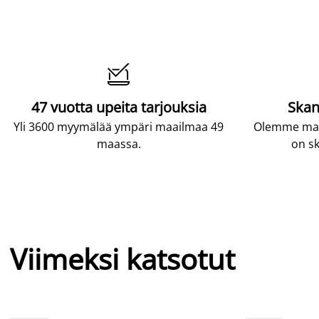

47 vuotta upeita tarjouksia
Skan
Yli 3600 myymälää ympäri maailmaa 49
Olemme maai
maassa.
on sk
Viimeksi katsotut