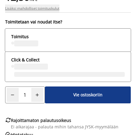
Lisäksi mahdolliset toimituskulut
Toimitetaan vai noudat itse?
Toimitus
Click & Collect
Vie ostoskoriin

Rajoittamaton palautusoikeus
Ei aikarajaa - palauta mihin tahansa JYSK-myymälään

Hintatakuu