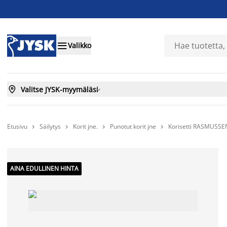

Valikko

Valitse JYSK-myymäläsi

Etusivu
Säilytys
Korit jne.
Punotut korit jne
Korisetti RASMUSSEN




AINA EDULLINEN HINTA