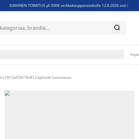
ILMAINEN TOIMITUS yli 500€ verkkokauppaostoksille 12.8.2026 asti

Parempiin uniin - Säästä jopa 60%


Sijauspatjoja - Säästä jopa 60%

Jenkkisänkyjä - Säästä jopa 60%

Inspi
 L19/12xP26/18xK12 kpl/setti luonnonvär.