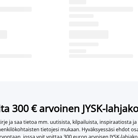
ta 300 € arvoinen JYSK-lahjako
irje ja saa tietoa mm. uutisista, kilpailuista, inspiraatiosta ja
enkilökohtaisten tietojesi mukaan. Hyväksyessäsi ehdot osa
vontaan, jossa voit voittaa 300 euron arvoisen JYSK-lahjakor