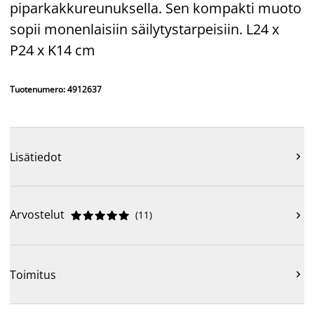
piparkakkureunuksella. Sen kompakti muoto
sopii monenlaisiin säilytystarpeisiin. L24 x
P24 x K14 cm
Tuotenumero: 4912637
Lisätiedot

Arvostelut
(
11
)











Toimitus
