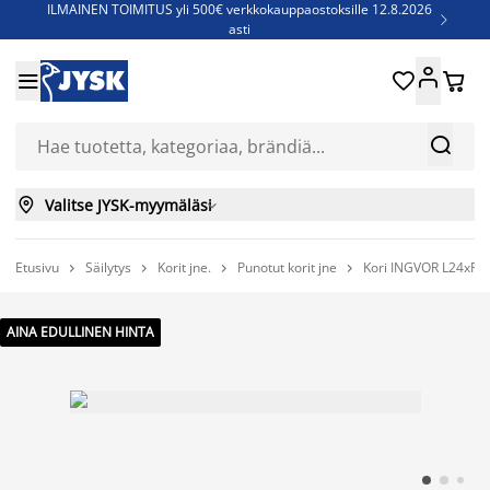
ILMAINEN TOIMITUS yli 500€ verkkokauppaostoksille 12.8.2026

asti
Parempiin uniin - Säästä jopa 60%





Sijauspatjoja - Säästä jopa 60%

Jenkkisänkyjä - Säästä jopa 60%



Valitse JYSK-myymäläsi

Etusivu
Säilytys
Korit jne.
Punotut korit jne
Kori INGVOR L24xP2




AINA EDULLINEN HINTA