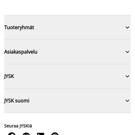

Tuoteryhmät

Asiakaspalvelu

JYSK

JYSK suomi
Seuraa JYSKiä