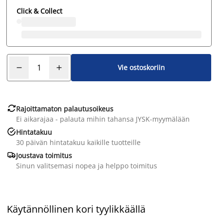
Click & Collect
Vie ostoskoriin

Rajoittamaton palautusoikeus
Ei aikarajaa - palauta mihin tahansa JYSK-myymälään

Hintatakuu
30 päivän hintatakuu kaikille tuotteille

Joustava toimitus
Sinun valitsemasi nopea ja helppo toimitus
Käytännöllinen kori tyylikkäällä