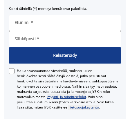
Kaikki tähdellä (*) merkityt kentät ovat pakollisia.
Etunimi
*
Sähköposti
*
Rekisteröidy
Haluan vastaanottaa viestintää, mukaan lukien
henkilökohtaisesti räätälöityjä viestejä, jotka perustuvat
henkilökohtaisiin tietoihini ja käyttäytymiseeni, sähköpostitse ja
kolmannen osapuolen medioissa. Näihin sisältyy inspiraatiota,
mahtavia tarjouksia, uutuuksia ja kampanjoita JYSK:n koko
tuotevalikoimasta.
myynti- ja toimitusehdot
. Voin aina
peruuttaa suostumukseni JYSK:n verkkosivustolla. Voin lukea
lisää siitä, miten JYSK käsittelee
Tietosuojakäytäntö
.