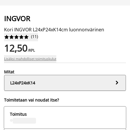
INGVOR
Kori INGVOR L24xP24xK14cm luonnonvärinen
(
11
)










12,50
/KPL
Lisäksi mahdolliset toimituskulut
Mitat

L24xP24xK14
Toimitetaan vai noudat itse?
Toimitus