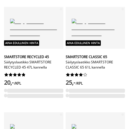
AINA EDULLINEN HINTA
AINA EDULLINEN HINTA
SMARTSTORE RECYCLED 45
SMARTSTORE CLASSIC 65
Säilytyslaatikko SMARTSTORE
Säilytyslaatikko SMARTSTORE
RECYCLED 45 47L kannella
CLASSIC 65 61L kannella




















20,-
25,-
/KPL
/KPL