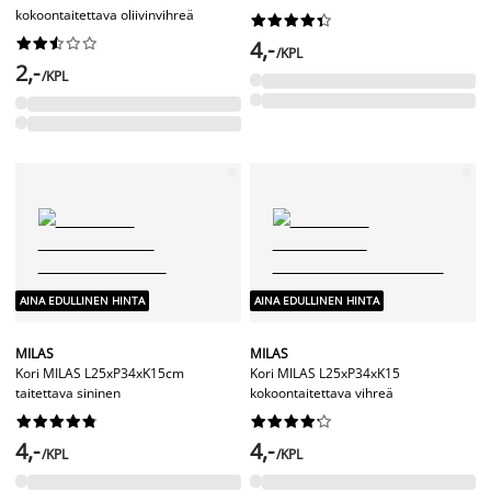
kokoontaitettava oliivinvihreä




















4,-
/KPL
2,-
/KPL
AINA EDULLINEN HINTA
AINA EDULLINEN HINTA
MILAS
MILAS
Kori MILAS L25xP34xK15cm
Kori MILAS L25xP34xK15
taitettava sininen
kokoontaitettava vihreä




















4,-
4,-
/KPL
/KPL