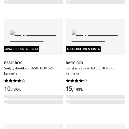
AINA EDULLINEN HINTA
AINA EDULLINEN HINTA
BASIC BOX
BASIC BOX
Säilytyslaatikko BASIC BOX 52L
Säilytyslaatikko BASIC BOX 80L
kannella
kannella




















10,-
15,-
/KPL
/KPL