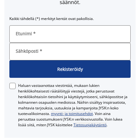
säännöt.
Kaikki tähdellä (*) merkityt kentät ovat pakollisia.
Etunimi
*
Sähköposti
*
Rekisteröidy
Haluan vastaanottaa viestintää, mukaan lukien
henkilökohtaisesti räätälöityjä viestejä, jotka perustuvat
henkilökohtaisiin tietoihini ja käyttäytymiseeni, sähköpostitse ja
kolmannen osapuolen medioissa. Näihin sisältyy inspiraatiota,
mahtavia tarjouksia, uutuuksia ja kampanjoita JYSK:n koko
tuotevalikoimasta.
myynti- ja toimitusehdot
. Voin aina
peruuttaa suostumukseni JYSK:n verkkosivustolla. Voin lukea
lisää siitä, miten JYSK käsittelee
Tietosuojakäytäntö
.