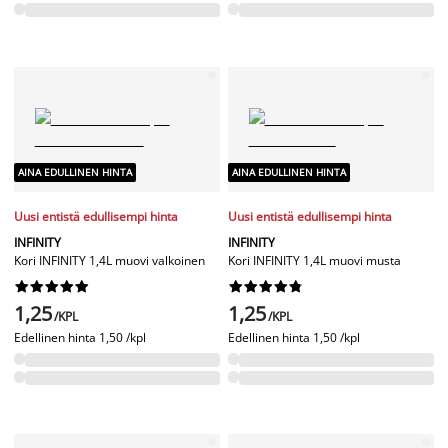
AINA EDULLINEN HINTA
AINA EDULLINEN HINTA
Uusi entistä edullisempi hinta
Uusi entistä edullisempi hinta
INFINITY
INFINITY
Kori INFINITY 1,4L muovi valkoinen
Kori INFINITY 1,4L muovi musta




















1,25
1,25
/KPL
/KPL
Edellinen hinta
1,50 /kpl
Edellinen hinta
1,50 /kpl