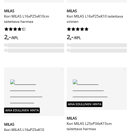
MILAS
MILAS
Kori MILAS L16xP25xK10cm
Kori MILAS L16xP25xK10 taitettava
taitettava harmaa
sininen




















2,-
2,-
/KPL
/KPL
AINA EDULLINEN HINTA
AINA EDULLINEN HINTA
MILAS
Kori MILAS L25xP34xK15cm
MILAS
taitettava harmaa
Kori MILAS L16xP25xK10