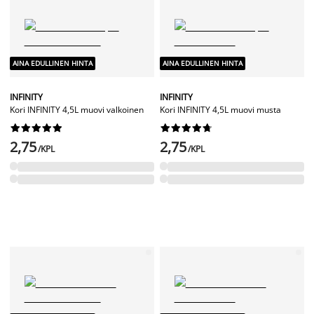
AINA EDULLINEN HINTA
AINA EDULLINEN HINTA
INFINITY
INFINITY
Kori INFINITY 4,5L muovi valkoinen
Kori INFINITY 4,5L muovi musta




















2,75
2,75
/KPL
/KPL