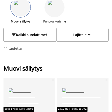
on todella käytännöllinen ratkaisu myös muuttolaatikoksi.
Pieneen tilaan sopii taas mainiosti muovinen, matala
sängynaluslaatikko, jonka saa helposti piiloon. Pinottavat
muovikorit ovat käteviä pitämään pienet tavarat
järjestyksessä.
Muovi säilytys
Punotut korit jne


Kaikki suodattimet
Lajittele
44 tuotetta
Muovi säilytys
AINA EDULLINEN HINTA
AINA EDULLINEN HINTA