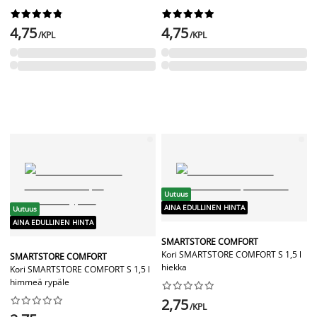




















4,75
4,75
/KPL
/KPL
Uutuus
AINA EDULLINEN HINTA
Uutuus
AINA EDULLINEN HINTA
SMARTSTORE COMFORT
Kori SMARTSTORE COMFORT S 1,5 l
SMARTSTORE COMFORT
hiekka
Kori SMARTSTORE COMFORT S 1,5 l
himmeä rypäle




















2,75
/KPL