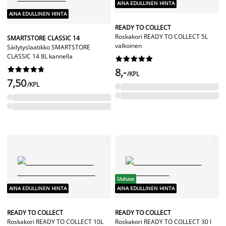
AINA EDULLINEN HINTA
AINA EDULLINEN HINTA
READY TO COLLECT
Roskakori READY TO COLLECT 5L
SMARTSTORE CLASSIC 14
valkoinen
Säilytyslaatikko SMARTSTORE
CLASSIC 14 8L kannella




















8,-
/KPL
7,50
/KPL
Uutuus
AINA EDULLINEN HINTA
AINA EDULLINEN HINTA
READY TO COLLECT
READY TO COLLECT
Roskakori READY TO COLLECT 10L
Roskakori READY TO COLLECT 30 l