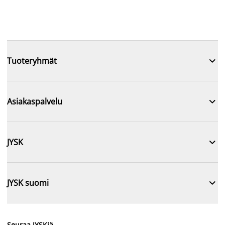

Tuoteryhmät

Asiakaspalvelu

JYSK

JYSK suomi
Seuraa JYSKiä