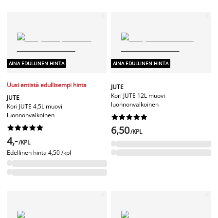
AINA EDULLINEN HINTA
AINA EDULLINEN HINTA
Uusi entistä edullisempi hinta
JUTE
Kori JUTE 12L muovi
JUTE
luonnonvalkoinen
Kori JUTE 4,5L muovi
luonnonvalkoinen




















6,50
/KPL
4,-
/KPL
Edellinen hinta
4,50 /kpl