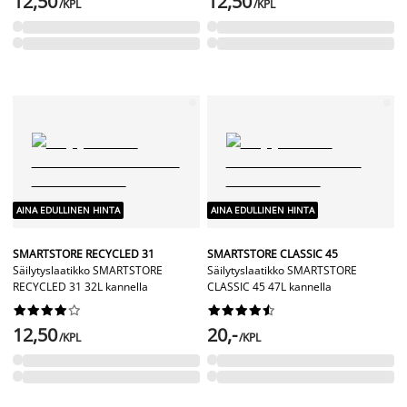
12,50
12,50
/KPL
/KPL
AINA EDULLINEN HINTA
AINA EDULLINEN HINTA
SMARTSTORE RECYCLED 31
SMARTSTORE CLASSIC 45
Säilytyslaatikko SMARTSTORE
Säilytyslaatikko SMARTSTORE
RECYCLED 31 32L kannella
CLASSIC 45 47L kannella




















12,50
20,-
/KPL
/KPL