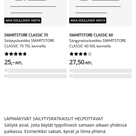
AINA EDULLINEN HINTA
AINA EDULLINEN HINTA
SMARTSTORE CLASSIC 70
SMARTSTORE CLASSIC 60
Säilytyslaatikko SMARTSTORE
Sängynaluslaatikko SMARTSTORE
CLASSIC 70 70L kannella
CLASSIC 60 60L kannella




















25,-
27,50
/KPL
/KPL
LÄPINÄKYVÄT SÄILYTYSRATKAISUT HELPOTTAVAT
Säilytä asiat, joita käytät tyypillisesti samaan aikaan yhdessä
paikassa. Esimerkiksi sakset, kynät ja liima yhtenä