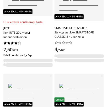
AINA EDULLINEN HINTA
AINA EDULLINEN HINTA
Uusi entistä edullisempi hinta
SMARTSTORE CLASSIC 5
JUTE
Säilytyslaatikko SMARTSTORE
Kori JUTE 20L muovi
CLASSIC 5 4L kannella
luonnonvalkoinen




















4,-
7,50
/KPL
/KPL
Edellinen hinta
8,- /kpl
Uutuus
AINA EDULLINEN HINTA
AINA EDULLINEN HINTA