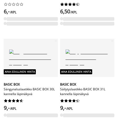




















6,-
6,50
/KPL
/KPL
AINA EDULLINEN HINTA
AINA EDULLINEN HINTA
BASIC BOX
BASIC BOX
Sängynaluslaatikko BASIC BOX 30L
Säilytyslaatikko BASIC BOX 31L
kannella läpinäkyvä
kannella läpinäkyvä




















9,-
9,-
/KPL
/KPL