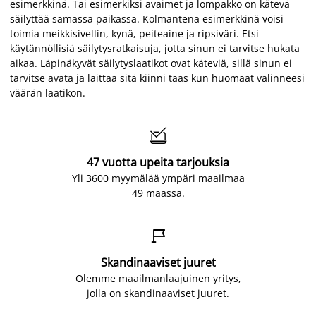
esimerkkinä. Tai esimerkiksi avaimet ja lompakko on kätevä
säilyttää samassa paikassa. Kolmantena esimerkkinä voisi
toimia meikkisivellin, kynä, peiteaine ja ripsiväri. Etsi
käytännöllisiä säilytysratkaisuja, jotta sinun ei tarvitse hukata
aikaa. Läpinäkyvät säilytyslaatikot ovat käteviä, sillä sinun ei
tarvitse avata ja laittaa sitä kiinni taas kun huomaat valinneesi
väärän laatikon.

47 vuotta upeita tarjouksia
Yli 3600 myymälää ympäri maailmaa
49 maassa.

Skandinaaviset juuret
Olemme maailmanlaajuinen yritys,
jolla on skandinaaviset juuret.