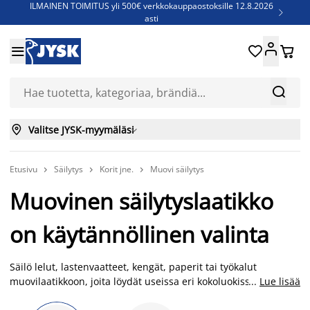
ILMAINEN TOIMITUS yli 500€ verkkokauppaostoksille 12.8.2026

asti
Parempiin uniin - Säästä jopa 60%





Sijauspatjoja - Säästä jopa 60%

Jenkkisänkyjä - Säästä jopa 60%



Valitse JYSK-myymäläsi

Etusivu
Säilytys
Korit jne.
Muovi säilytys



Muovinen säilytyslaatikko
on käytännöllinen valinta
Säilö lelut, lastenvaatteet, kengät, paperit tai työkalut
muovilaatikkoon, joita löydät useissa eri kokoluokissa kannella
...
Lue lisää
tai ilman. Muovinen SMARTSTORE kannellinen säilytyslaatikko