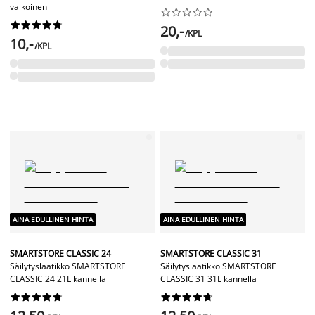
valkoinen




















20,-
/KPL
10,-
/KPL
AINA EDULLINEN HINTA
AINA EDULLINEN HINTA
SMARTSTORE CLASSIC 24
SMARTSTORE CLASSIC 31
Säilytyslaatikko SMARTSTORE
Säilytyslaatikko SMARTSTORE
CLASSIC 24 21L kannella
CLASSIC 31 31L kannella



















