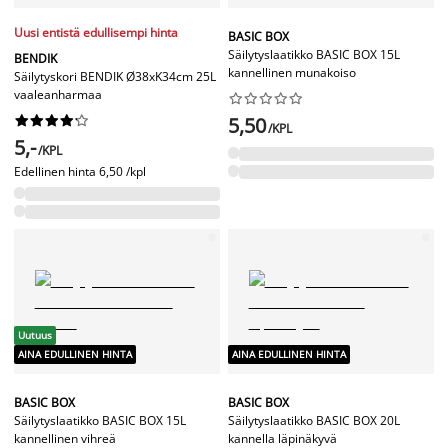
Uusi entistä edullisempi hinta
BASIC BOX
Säilytyslaatikko BASIC BOX 15L
BENDIK
kannellinen munakoiso
Säilytyskori BENDIK Ø38xK34cm 25L
vaaleanharmaa




















5,50
/KPL
5,-
/KPL
Edellinen hinta
6,50 /kpl
Uutuus
AINA EDULLINEN HINTA
AINA EDULLINEN HINTA
BASIC BOX
BASIC BOX
Säilytyslaatikko BASIC BOX 15L
Säilytyslaatikko BASIC BOX 20L
kannellinen vihreä
kannella läpinäkyvä