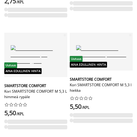
2,75
/KPL
Uutuus
AINA EDULLINEN HINTA
Uutuus
AINA EDULLINEN HINTA
SMARTSTORE COMFORT
Kori SMARTSTORE COMFORT M 5,3 l
SMARTSTORE COMFORT
hiekka
Kori SMARTSTORE COMFORT M 5,3 L
himmeä rypäle




















5,50
/KPL
5,50
/KPL