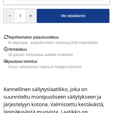
Vie ostoskoriin

Rajoittamaton palautusoikeus
Ei aikarajaa - palauta mihin tahansa JYSK-myymälään

Hintatakuu
30 päivän hintatakuu kaikille tuotteille

Joustava toimitus
Sinun valitsemasi nopea ja helppo toimitus
Kannellinen säilytyslaatikko, joka on
suunniteltu monipuoliseen säilytykseen ja
järjestelyyn kotona. Valmistettu kestävästä,
läpinäkyvästä muovista. Laatikko on