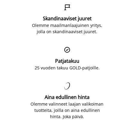

Skandinaaviset juuret
Olemme maailmanlaajuinen yritys,
jolla on skandinaaviset juuret.

Patjatakuu
25 vuoden takuu GOLD-patjoille.

Aina edullinen hinta
Olemme valinneet laajan valikoiman
tuotteita, joilla on aina edullinen
hinta. Joka päivä.