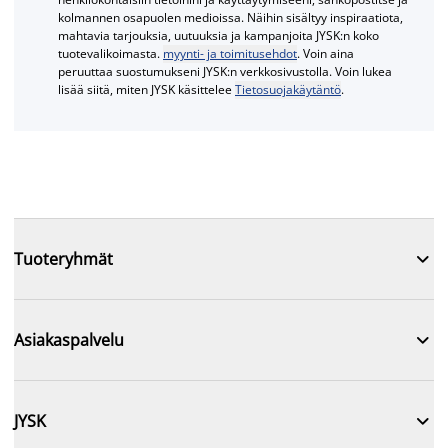
kolmannen osapuolen medioissa. Näihin sisältyy inspiraatiota,
mahtavia tarjouksia, uutuuksia ja kampanjoita JYSK:n koko
tuotevalikoimasta.
myynti- ja toimitusehdot
. Voin aina
peruuttaa suostumukseni JYSK:n verkkosivustolla. Voin lukea
lisää siitä, miten JYSK käsittelee
Tietosuojakäytäntö
.

Tuoteryhmät

Asiakaspalvelu

JYSK