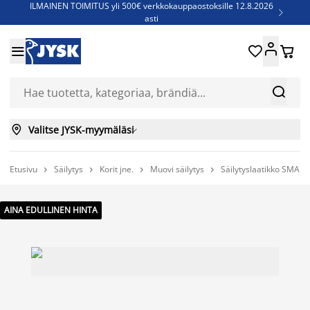
ILMAINEN TOIMITUS yli 500€ verkkokauppaostoksille 12.8.2026

asti
Parempiin uniin - Säästä jopa 60%





Sijauspatjoja - Säästä jopa 60%

Jenkkisänkyjä - Säästä jopa 60%



Valitse JYSK-myymäläsi

Etusivu
Säilytys
Korit jne.
Muovi säilytys
Säilytyslaatikko SMAR




AINA EDULLINEN HINTA