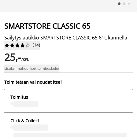
SMARTSTORE CLASSIC 65
Säilytyslaatikko SMARTSTORE CLASSIC 65 61L kannella
(
14
)










25,-
/KPL
Lisäksi mahdolliset toimituskulut
Toimitetaan vai noudat itse?
Toimitus
Click & Collect