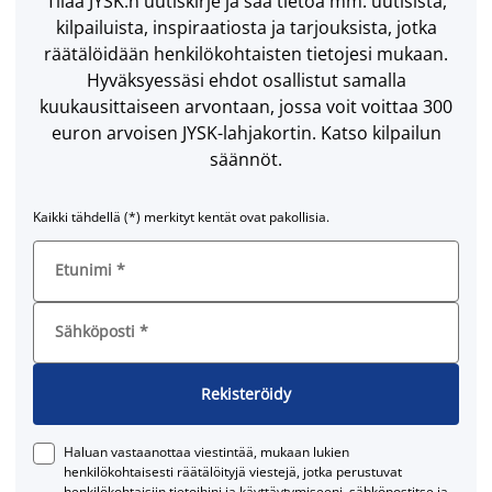
Tilaa JYSK:n uutiskirje ja saa tietoa mm. uutisista,
kilpailuista, inspiraatiosta ja tarjouksista, jotka
räätälöidään henkilökohtaisten tietojesi mukaan.
Hyväksyessäsi ehdot osallistut samalla
kuukausittaiseen arvontaan, jossa voit voittaa 300
euron arvoisen JYSK-lahjakortin. Katso kilpailun
säännöt.
Kaikki tähdellä (*) merkityt kentät ovat pakollisia.
Etunimi
*
Sähköposti
*
Rekisteröidy
Haluan vastaanottaa viestintää, mukaan lukien
henkilökohtaisesti räätälöityjä viestejä, jotka perustuvat
henkilökohtaisiin tietoihini ja käyttäytymiseeni, sähköpostitse ja