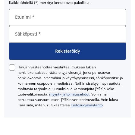
Kaikki tähdellä (*) merkityt kentät ovat pakollisia.
Etunimi
*
Sähköposti
*
Rekisteröidy
Haluan vastaanottaa viestintää, mukaan lukien
henkilökohtaisesti räätälöityjä viestejä, jotka perustuvat
henkilökohtaisiin tietoihini ja käyttäytymiseeni, sähköpostitse ja
kolmannen osapuolen medioissa. Näihin sisältyy inspiraatiota,
mahtavia tarjouksia, uutuuksia ja kampanjoita JYSK:n koko
tuotevalikoimasta.
myynti- ja toimitusehdot
. Voin aina
peruuttaa suostumukseni JYSK:n verkkosivustolla. Voin lukea
lisää siitä, miten JYSK käsittelee
Tietosuojakäytäntö
.