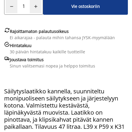
Vie ostoskoriin

Rajoittamaton palautusoikeus
Ei aikarajaa - palauta mihin tahansa JYSK-myymälään

Hintatakuu
30 päivän hintatakuu kaikille tuotteille

Joustava toimitus
Sinun valitsemasi nopea ja helppo toimitus
Säilytyslaatikko kannella, suunniteltu
monipuoliseen säilytykseen ja järjestelyyn
kotona. Valmistettu kestävästä,
läpinäkyvästä muovista. Laatikko on
pinottava, ja klipsikahvat pitävät kannen
paikallaan. Tilavuus 47 litraa. L39 x P59 x K31