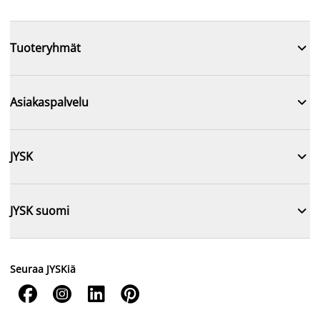

Tuoteryhmät

Asiakaspalvelu

JYSK

JYSK suomi
Seuraa JYSKiä



