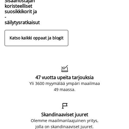
Sisäänostajan
koristeelliset
suosikkikorit ja
-
säilytysratkaisut
Katso kaikki oppaat ja blogit

47 vuotta upeita tarjouksia
Yli 3600 myymälää ympäri maailmaa
49 maassa.

Skandinaaviset juuret
Olemme maailmanlaajuinen yritys,
jolla on skandinaaviset juuret.