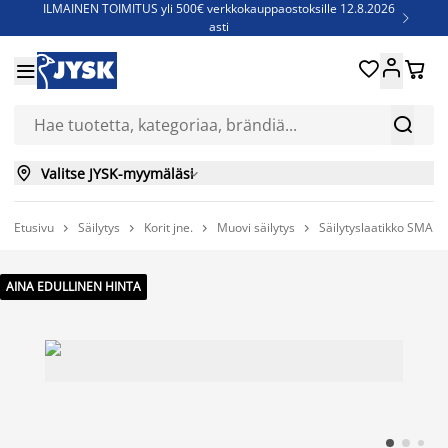
ILMAINEN TOIMITUS yli 500€ verkkokauppaostoksille 12.8.2026

asti
Parempiin uniin - Säästä jopa 60%





Sijauspatjoja - Säästä jopa 60%


Jenkkisänkyjä - Säästä jopa 60%


Valitse JYSK-myymäläsi

Etusivu
Säilytys
Korit jne.
Muovi säilytys
Säilytyslaatikko SMAR




AINA EDULLINEN HINTA