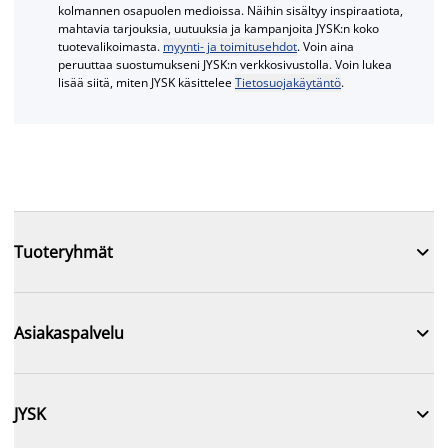
kolmannen osapuolen medioissa. Näihin sisältyy inspiraatiota,
mahtavia tarjouksia, uutuuksia ja kampanjoita JYSK:n koko
tuotevalikoimasta.
myynti- ja toimitusehdot
. Voin aina
peruuttaa suostumukseni JYSK:n verkkosivustolla. Voin lukea
lisää siitä, miten JYSK käsittelee
Tietosuojakäytäntö
.

Tuoteryhmät

Asiakaspalvelu

JYSK