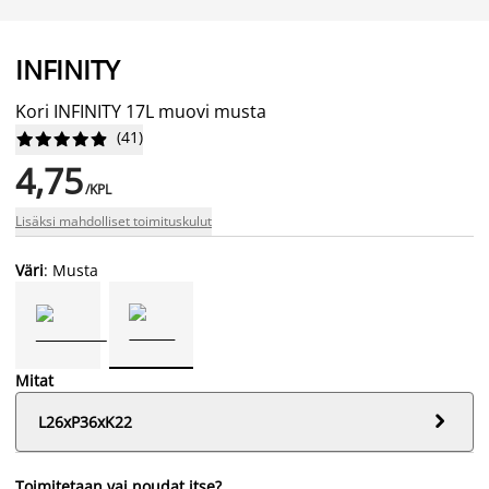
INFINITY
Kori INFINITY 17L muovi musta
(
41
)










4,75
/KPL
Lisäksi mahdolliset toimituskulut
Väri
: Musta
Mitat

L26xP36xK22
Toimitetaan vai noudat itse?