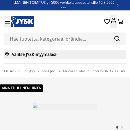
ILMAINEN TOIMITUS yli 500€ verkkokauppaostoksille 12.8.2026

asti
Parempiin uniin - Säästä jopa 60%





Sijauspatjoja - Säästä jopa 60%

Jenkkisänkyjä - Säästä jopa 60%



Valitse JYSK-myymäläsi

Etusivu
Säilytys
Korit jne.
Muovi säilytys
Kori INFINITY 17L muov




AINA EDULLINEN HINTA