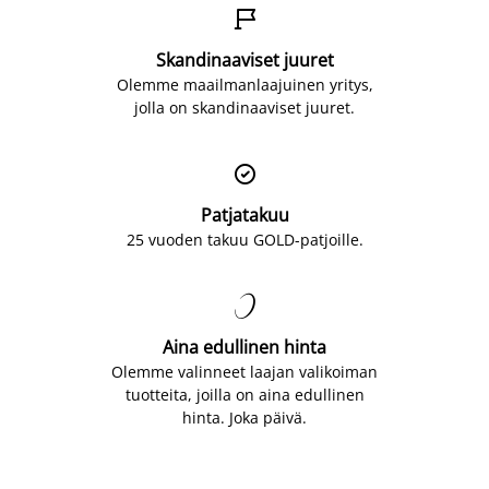

Skandinaaviset juuret
Olemme maailmanlaajuinen yritys,
jolla on skandinaaviset juuret.

Patjatakuu
25 vuoden takuu GOLD-patjoille.

Aina edullinen hinta
Olemme valinneet laajan valikoiman
tuotteita, joilla on aina edullinen
hinta. Joka päivä.