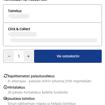
Toimitus
Click & Collect
Vie ostoskoriin

Rajoittamaton palautusoikeus
Ei aikarajaa - palauta mihin tahansa JYSK-myymälään

Hintatakuu
30 päivän hintatakuu kaikille tuotteille

Joustava toimitus
Sinun valitsemasi nopea ja helppo toimitus