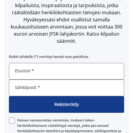
kilpailuista, inspiraatiosta ja tarjouksista, jotka
räätälöidään henkilökohtaisten tietojesi mukaan.
Hyväksyessäsi ehdot osallistut samalla
kuukausittaiseen arvontaan, jossa voit voittaa 300
euron arvoisen JYSK-lahjakortin. Katso kilpailun
säännöt.
Kaikki tähdellä (*) merkityt kentät ovat pakollisia.
Etunimi
*
Sähköposti
*
Rekisteröidy
Haluan vastaanottaa viestintää, mukaan lukien
henkilökohtaisesti räätälöityjä viestejä, jotka perustuvat
henkilökohtaisiin tietoihini ja käyttäytymiseeni, sähköpostitse ja