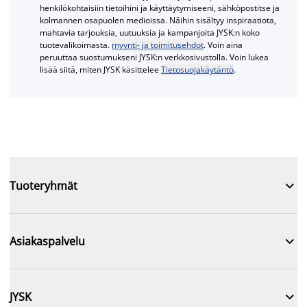
henkilökohtaisiin tietoihini ja käyttäytymiseeni, sähköpostitse ja
kolmannen osapuolen medioissa. Näihin sisältyy inspiraatiota,
mahtavia tarjouksia, uutuuksia ja kampanjoita JYSK:n koko
tuotevalikoimasta.
myynti- ja toimitusehdot
. Voin aina
peruuttaa suostumukseni JYSK:n verkkosivustolla. Voin lukea
lisää siitä, miten JYSK käsittelee
Tietosuojakäytäntö
.

Tuoteryhmät

Asiakaspalvelu

JYSK