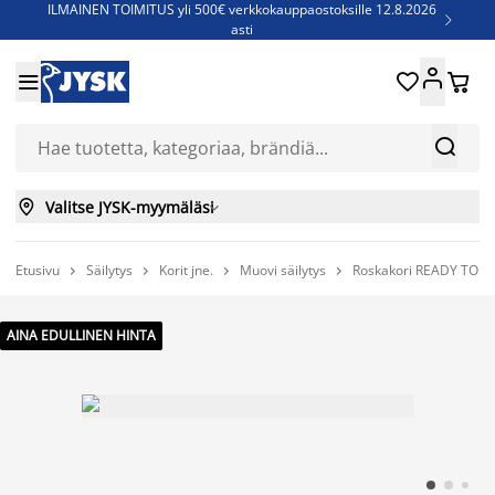
ILMAINEN TOIMITUS yli 500€ verkkokauppaostoksille 12.8.2026

asti
Parempiin uniin - Säästä jopa 60%





Sijauspatjoja - Säästä jopa 60%

Jenkkisänkyjä - Säästä jopa 60%



Valitse JYSK-myymäläsi

Etusivu
Säilytys
Korit jne.
Muovi säilytys
Roskakori READY TO C




AINA EDULLINEN HINTA