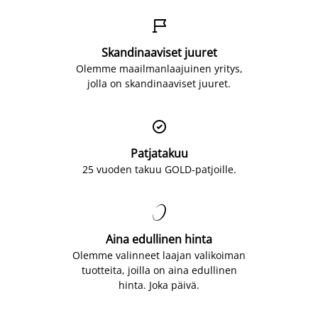

Skandinaaviset juuret
Olemme maailmanlaajuinen yritys,
jolla on skandinaaviset juuret.

Patjatakuu
25 vuoden takuu GOLD-patjoille.

Aina edullinen hinta
Olemme valinneet laajan valikoiman
tuotteita, joilla on aina edullinen
hinta. Joka päivä.