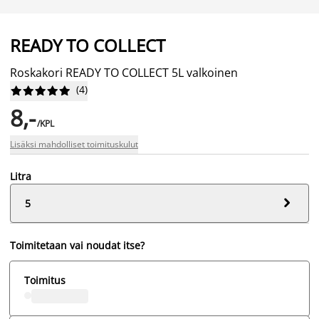
READY TO COLLECT
Roskakori READY TO COLLECT 5L valkoinen
(
4
)










8,-
/KPL
Lisäksi mahdolliset toimituskulut
Litra

5
Toimitetaan vai noudat itse?
Toimitus