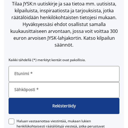
Tilaa JYSK:n uutiskirje ja saa tietoa mm. uutisista,
kilpailuista, inspiraatiosta ja tarjouksista, jotka
räätälöidään henkilökohtaisten tietojesi mukaan.
Hyväksyessäsi ehdot osallistut samalla
kuukausittaiseen arvontaan, jossa voit voittaa 300
euron arvoisen JYSK-lahjakortin. Katso kilpailun
säännöt.
Kaikki tähdellä (*) merkityt kentät ovat pakollisia.
Etunimi
*
Sähköposti
*
Rekisteröidy
Haluan vastaanottaa viestintää, mukaan lukien
henkilökohtaisesti räätälöityjä viestejä, jotka perustuvat