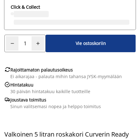
Click & Collect
Vie ostoskoriin

Rajoittamaton palautusoikeus
Ei aikarajaa - palauta mihin tahansa JYSK-myymälään

Hintatakuu
30 päivän hintatakuu kaikille tuotteille

Joustava toimitus
Sinun valitsemasi nopea ja helppo toimitus
Valkoinen 5 litran roskakori Curverin Ready