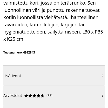
valmistettu kori, jossa on teräsrunko. Sen
luonnollinen väri ja punottu rakenne tuovat
kotiin luonnollista viehätystä. Ihanteellinen
tavaroiden, kuten lelujen, kirjojen tai
hygieniatuotteiden, säilyttämiseen. L30 x P35
x K25 cm
Tuotenumero: 4912843
Lisätiedot

Arvostelut
(
55
)










