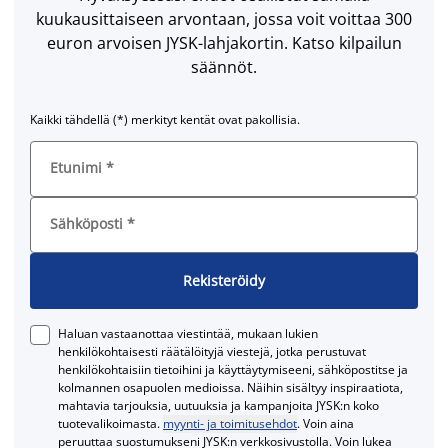
kuukausittaiseen arvontaan, jossa voit voittaa 300
euron arvoisen JYSK-lahjakortin. Katso kilpailun
säännöt.
Kaikki tähdellä (*) merkityt kentät ovat pakollisia.
Etunimi
*
Sähköposti
*
Rekisteröidy
Haluan vastaanottaa viestintää, mukaan lukien
henkilökohtaisesti räätälöityjä viestejä, jotka perustuvat
henkilökohtaisiin tietoihini ja käyttäytymiseeni, sähköpostitse ja
kolmannen osapuolen medioissa. Näihin sisältyy inspiraatiota,
mahtavia tarjouksia, uutuuksia ja kampanjoita JYSK:n koko
tuotevalikoimasta.
myynti- ja toimitusehdot
. Voin aina
peruuttaa suostumukseni JYSK:n verkkosivustolla. Voin lukea