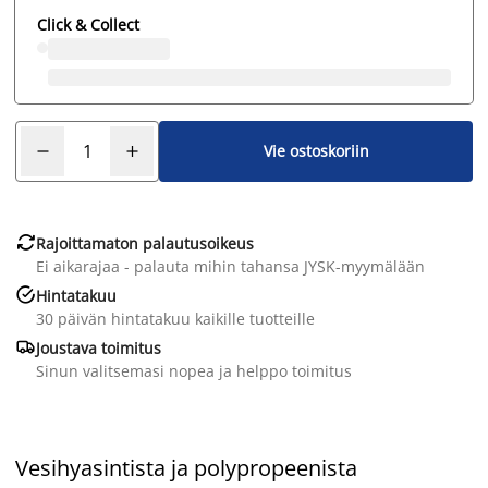
Click & Collect
Vie ostoskoriin

Rajoittamaton palautusoikeus
Ei aikarajaa - palauta mihin tahansa JYSK-myymälään

Hintatakuu
30 päivän hintatakuu kaikille tuotteille

Joustava toimitus
Sinun valitsemasi nopea ja helppo toimitus
Vesihyasintista ja polypropeenista