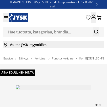
ILMAINEN TOIMITUS yli 500€ verkkokauppaostoksille 12.8.2026

asti
Parempiin uniin - Säästä jopa 60%





Sijauspatjoja - Säästä jopa 60%

Jenkkisänkyjä - Säästä jopa 60%



Valitse JYSK-myymäläsi

Etusivu
Säilytys
Korit jne.
Punotut korit jne
Kori BJORN L30×P35




AINA EDULLINEN HINTA