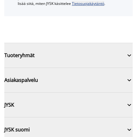
lisää siitä, miten JYSK käsittelee
Tietosuojakäytäntö
.

Tuoteryhmät

Asiakaspalvelu

JYSK

JYSK suomi