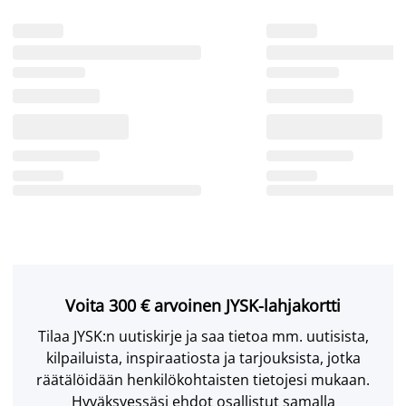
Voita 300 € arvoinen JYSK-lahjakortti
Tilaa JYSK:n uutiskirje ja saa tietoa mm. uutisista,
kilpailuista, inspiraatiosta ja tarjouksista, jotka
räätälöidään henkilökohtaisten tietojesi mukaan.
Hyväksyessäsi ehdot osallistut samalla