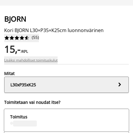
BJORN
Kori BJORN L30×P35×K25cm luonnonvärinen
(
55
)










15,-
/KPL
Lisäksi mahdolliset toimituskulut
Mitat

L30xP35xK25
Toimitetaan vai noudat itse?
Toimitus