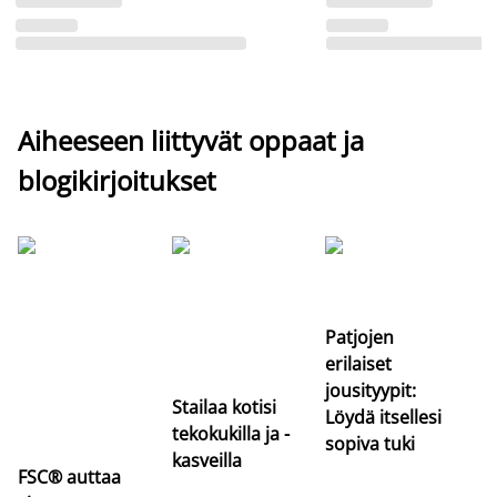
Aiheeseen liittyvät oppaat ja
blogikirjoitukset
Si
uu
va
Patjojen
erilaiset
jousityypit:
Stailaa kotisi
Löydä itsellesi
tekokukilla ja -
sopiva tuki
kasveilla
FSC® auttaa