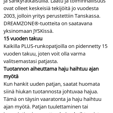
ja sänkyratkaisuilla. Laatu ja toiminnallisuus
ovat olleet keskeisiä tekijöitä jo vuodesta
2003, jolloin yritys perustettiin Tanskassa.
DREAMZONE®-tuotteita on saatavana
yksinomaan JYSKissä.
15 vuoden takuu
Kaikilla PLUS-runkopatjoilla on pidennetty 15
vuoden takuu, joten voit olla varma
valitsemastasi patjasta.
Tuotannon aiheuttama haju haihtuu ajan
myötä
Kun hankit uuden patjan, saatat huomata
siinä hiukan tuotannosta johtuvaa hajua.
Tämä on täysin vaaratonta ja haju haihtuu
ajan myötä. Patjan tuulettaminen tai