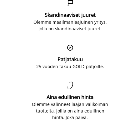

Skandinaaviset juuret
Olemme maailmanlaajuinen yritys,
jolla on skandinaaviset juuret.

Patjatakuu
25 vuoden takuu GOLD-patjoille.

Aina edullinen hinta
Olemme valinneet laajan valikoiman
tuotteita, joilla on aina edullinen
hinta. Joka päivä.