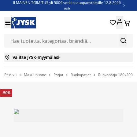
ILMAINEN TOIMITUS yli 500€ verkkokauppaostoksille 12.8.2026

asti
Parempiin uniin - Säästä jopa 60%





Sijauspatjoja - Säästä jopa 60%

Jenkkisänkyjä - Säästä jopa 60%



Valitse JYSK-myymäläsi

Etusivu
Makuuhuone
Patjat
Runkopatjat
Runkopatja 180x200cm




-50%