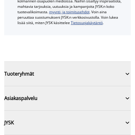
kolmannen osapuolen medioissa. Näihin sisältyy inspiraatiota,
mahtavia tarjouksia, uutuuksia ja kampanjoita JYSK:n koko
tuotevalikoimasta.
myynti- ja toimitusehdot
. Voin aina
peruuttaa suostumukseni JYSK:n verkkosivustolla. Voin lukea
lisää siitä, miten JYSK käsittelee
Tietosuojakäytäntö
.

Tuoteryhmät

Asiakaspalvelu

JYSK