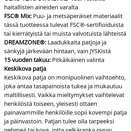
haitallisten aineiden varalta
FSC® Mix:
Puu- ja metsäperäiset materiaalit
tässä tuotteessa tulevat FSC®-sertifioiduista
tai kierrätyistä tai muista valvotuista lähteistä
DREAMZONE®:
Laadukkaita patjoja ja
sänkyjä järkevään hintaan, vain JYSKistä
15 vuoden takuu:
Pitkäikäinen valinta
Keskikova patja
Keskikova patja on monipuolinen vaihtoehto,
joka antaa tasapainoista tukea ja mukautuu
maltillisesti. Vaikka mieltymykset vaihtelevat
henkilöstä toiseen, yleisesti ottaen
painavammille henkilöille sopii kovempi patja
ja päinvastoin. Patjan tulee olla tarpeeksi
pehmeä tai kova, jotta selkäranka pysyy