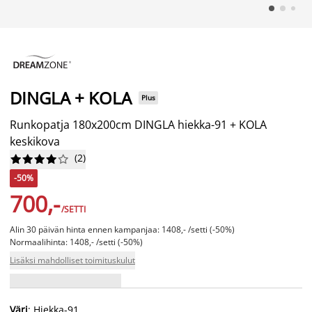
DINGLA + KOLA
Plus
Runkopatja 180x200cm DINGLA hiekka-91 + KOLA
keskikova
(
2
)










-50%
700,-
/SETTI
Alin 30 päivän hinta ennen kampanjaa: 1408,- /setti (-50%)
Normaalihinta: 1408,- /setti (-50%)
Lisäksi mahdolliset toimituskulut
Väri
: Hiekka-91