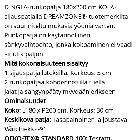
DINGLA-runkopatja 180x200 cm KOLA-
sijauspatjalla DREAMZONE®-tuotemerkiltä
on suunniteltu mukavia yöunia varten.
Runkopatja on käytännöllinen
sänkyvaihtoehto, jonka kokoaminen ei vaadi
sinulta paljon.
Mitä kokonaisuuteen sisältyy
1 sijauspatja lateksilla. Korkeus: 5 cm
2 runkopatjaa kohdennetulla tuella
Jalat ja sängynpääty myydään erikseen
Ominaisuudet
Koko:
L180 x P200 cm. Korkeus: 30 cm
Keskikova patja:
Tasapainoinen ja joustava
Väri:
hiekka-91
OEKO-TEX® STANDARD 100:
Testattu