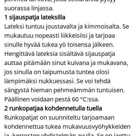
suorassa linjassa.
1 sijauspatja lateksilla
Lateksi tuntuu joustavalta ja kimmoisalta. Se
mukautuu nopeasti liikkeisiisi ja tarjoaa
sinulle hyvää tukea yö toisensa jälkeen.
Hengittävä lateksia sisältävä sijauspatja
auttaa pitämään sinut kuivana ja mukavana,
jos sinulla on taipumusta tuntea olosi
lämpimäksi nukkuessasi. Se voi tehdä
sängystä hieman pehmeämmän tuntuisen.
Päällinen voidaan pestä 60 °C:ssa.
2 runkopatjaa kohdennetulla tuella
Runkopatjat on suunniteltu tarjoamaan
kohdennettua tukea mukavuusvyöhykkeiden
ja -kerrosten yhdistelmän avulla. Se on jaettu