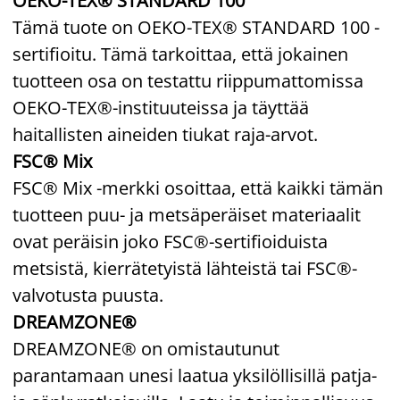
OEKO-TEX® STANDARD 100
Tämä tuote on OEKO-TEX® STANDARD 100 -
sertifioitu. Tämä tarkoittaa, että jokainen
tuotteen osa on testattu riippumattomissa
OEKO-TEX®-instituuteissa ja täyttää
haitallisten aineiden tiukat raja-arvot.
FSC® Mix
FSC® Mix -merkki osoittaa, että kaikki tämän
tuotteen puu- ja metsäperäiset materiaalit
ovat peräisin joko FSC®-sertifioiduista
metsistä, kierrätetyistä lähteistä tai FSC®-
valvotusta puusta.
DREAMZONE®
DREAMZONE® on omistautunut
parantamaan unesi laatua yksilöllisillä patja-