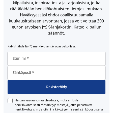
kilpailuista, inspiraatiosta ja tarjouksista, jotka
räätälöidään henkilökohtaisten tietojesi mukaan.
Hyväksyessäsi ehdot osallistut samalla
kuukausittaiseen arvontaan, jossa voit voittaa 300
euron arvoisen JYSK-lahjakortin. Katso kilpailun
säännöt.
Kaikki tähdellä (*) merkityt kentät ovat pakollisia.
Etunimi
*
Sähköposti
*
Rekisteröidy
Haluan vastaanottaa viestintää, mukaan lukien
henkilökohtaisesti räätälöityjä viestejä, jotka perustuvat
henkilökohtaisiin tietoihini ja käyttäytymiseeni, sähköpostitse ja