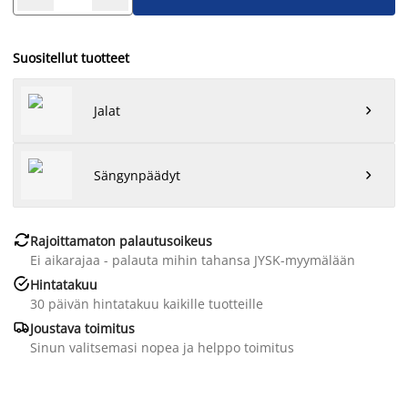
Suositellut tuotteet
Jalat

Sängynpäädyt


Rajoittamaton palautusoikeus
Ei aikarajaa - palauta mihin tahansa JYSK-myymälään

Hintatakuu
30 päivän hintatakuu kaikille tuotteille

Joustava toimitus
Sinun valitsemasi nopea ja helppo toimitus