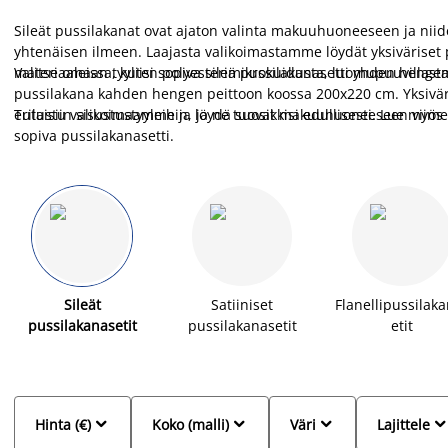
Sileät pussilakanat ovat ajaton valinta makuuhuoneeseen ja niide
yhtenäisen ilmeen. Laajasta valikoimastamme löydät yksiväriset p
materiaaleissa, kuten polyesterimikrokuidusta, luomupuuvillasta,
Valitse omaan tyyliisi sopiva sileä pussilakanasetti yhden heng
pussilakana kahden hengen peittoon koossa 200x220 cm. Yksiväri
erilaisiin sisustustyyleihin, ja ne tuovat makuuhuoneeseen viime
Tutustu valikoimaamme ja löydä suosikkisi edullisesti. Lue myös
sopiva pussilakanasetti.
Sileät
Satiiniset
Flanellipussilak
pussilakanasetit
pussilakanasetit
etit



Hinta (€)
Koko (malli)
Väri
Lajittele