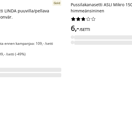
Gold
Pussilakanasetti ASLI Mikro 15
ti LINDA puuvilla/pellava
himmeänsininen
onvär.










6,-
/SETTI
nta ennen kampanjaa: 109,- /setti
9,- /setti (-49%)