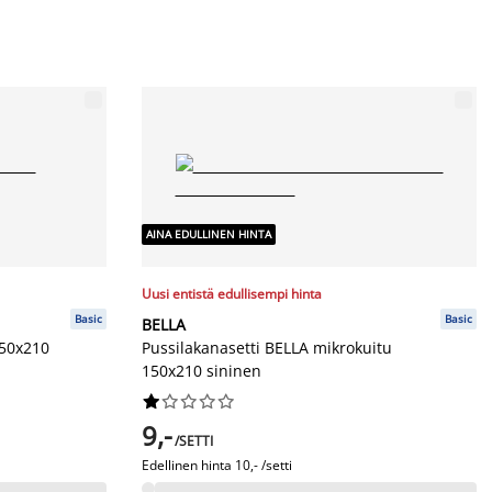
AINA EDULLINEN HINTA
Uusi entistä edullisempi hinta
Basic
Basic
BELLA
150x210
Pussilakanasetti BELLA mikrokuitu
150x210 sininen










9,-
/SETTI
Edellinen hinta
10,- /setti