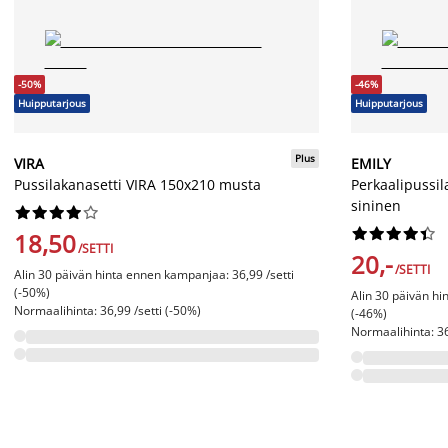
-50%
-46%
Huipputarjous
Huipputarjous
Plus
VIRA
EMILY
Pussilakanasetti VIRA 150x210 musta
Perkaalipussi
sininen




















18,50
/SETTI
20,-
/SETTI
Alin 30 päivän hinta ennen kampanjaa: 36,99 /setti
(-50%)
Alin 30 päivän hi
Normaalihinta: 36,99 /setti (-50%)
(-46%)
Normaalihinta: 36