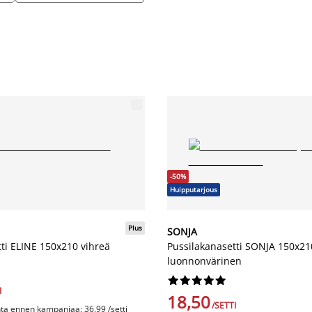
-50%
Huipputarjous
Plus
SONJA
ti ELINE 150x210 vihreä
Pussilakanasetti SONJA 150x21
luonnonvärinen










I
18,50
/SETTI
nta ennen kampanjaa: 36,99 /setti