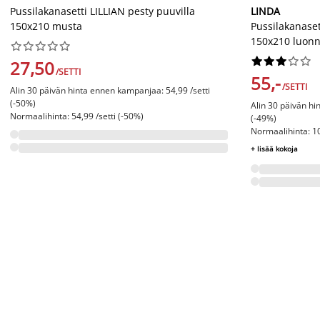
Pussilakanasetti LILLIAN pesty puuvilla
LINDA
150x210 musta
Pussilakanaset
150x210 luonn




















27,50
/SETTI
55,-
/SETTI
Alin 30 päivän hinta ennen kampanjaa: 54,99 /setti
(-50%)
Alin 30 päivän hi
Normaalihinta: 54,99 /setti (-50%)
(-49%)
Normaalihinta: 10
+ lisää kokoja