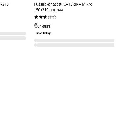
0x210
Pussilakanasetti CATERINA Mikro
150x210 harmaa










6,-
/SETTI
+ lisää kokoja