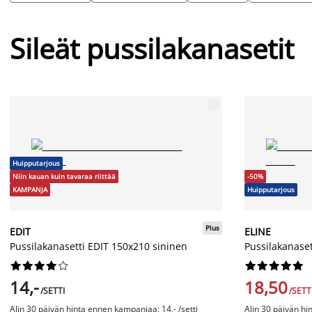
Sileät pussilakanasetit
Huipputarjous
Niin kauan kuin tavaraa riittää
-50%
KAMPANJA
Huipputarjous
Plus
EDIT
ELINE
Pussilakanasetti EDIT 150x210 sininen
Pussilakanaset




















14,-
18,50
/SETTI
/SETT
Alin 30 päivän hinta ennen kampanjaa: 14,- /setti
Alin 30 päivän hi