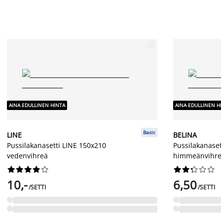
AINA EDULLINEN HINTA
AINA EDULLINEN H
Basic
LINE
BELINA
Pussilakanasetti LINE 150x210
Pussilakanase
vedenvihreä
himmeänvihr




















10,-
6,50
/SETTI
/SETTI