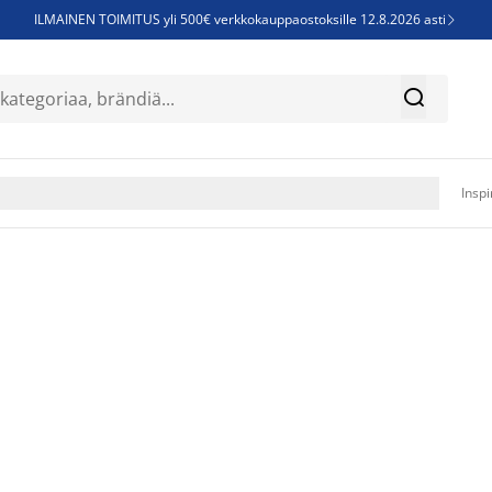
ILMAINEN TOIMITUS yli 500€ verkkokauppaostoksille 12.8.2026 asti

Parempiin uniin - Säästä jopa 60%


Sijauspatjoja - Säästä jopa 60%

Jenkkisänkyjä - Säästä jopa 60%

Inspi