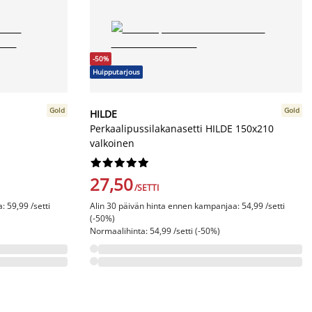
-50%
Huipputarjous
Gold
Gold
HILDE
Perkaalipussilakanasetti HILDE 150x210
valkoinen










27,50
/SETTI
 59,99 /setti
Alin 30 päivän hinta ennen kampanjaa: 54,99 /setti
(-50%)
Normaalihinta: 54,99 /setti (-50%)