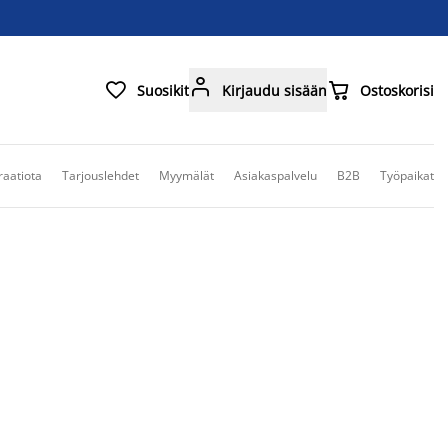



Suosikit
Kirjaudu sisään
Ostoskorisi
raatiota
Tarjouslehdet
Myymälät
Asiakaspalvelu
B2B
Työpaikat