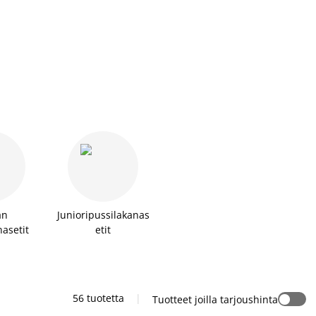
an
Junioripussilakanas
asetit
etit
56 tuotetta
|
Tuotteet joilla tarjoushinta