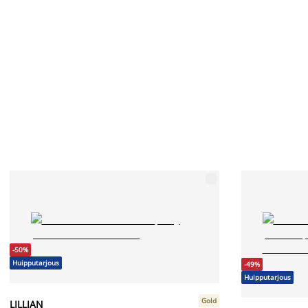
-50%
Huipputarjous
-49%
Huipputarjous
Gold
LILLIAN