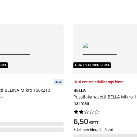
INTA
AINA EDULLINEN HINTA
Uusi entistä edullisempi hinta
Basic
tti BELINA Mikro 150x210
BELLA
eä
Pussilakanasetti BELLA Mikro 
harmaa










6,50
/SETTI
Edellinen hinta
9,- /setti