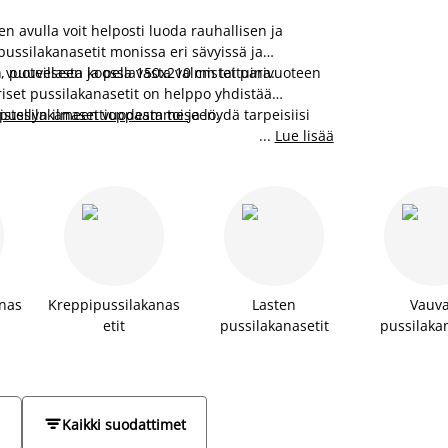
n avulla voit helposti luoda rauhallisen ja
ussilakanasetit monissa eri sävyissä ja
 puuvillasta ja pellavasta valmistettuina.
en vuoteeseen koossa 150x210 cm tai parivuoteen
set pussilakanasetit on helppo yhdistää
istellyn ilmeen vuodesta toiseen.
pussilakanasettioppaamme
ja löydä tarpeisiisi
...
Lue lisää
anas
Kreppipussilakanas
Lasten
Vauv
etit
pussilakanasetit
pussilakan


Kaikki suodattimet