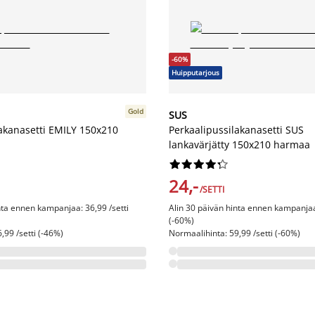
-60%
Huipputarjous
Gold
SUS
lakanasetti EMILY 150x210
Perkaalipussilakanasetti SUS
lankavärjätty 150x210 harmaa










24,-
/SETTI
nta ennen kampanjaa: 36,99 /setti
Alin 30 päivän hinta ennen kampanjaa:
(-60%)
,99 /setti (-46%)
Normaalihinta: 59,99 /setti (-60%)