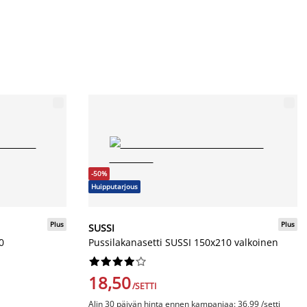
-50%
Huipputarjous
Plus
Plus
SUSSI
0
Pussilakanasetti SUSSI 150x210 valkoinen










18,50
/SETTI
Alin 30 päivän hinta ennen kampanjaa: 36,99 /setti