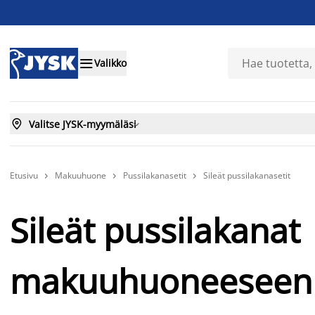

Valikko

Valitse JYSK-myymäläsi

Etusivu
Makuuhuone
Pussilakanasetit
Sileät pussilakanasetit



Sileät pussilakanat
makuuhuoneeseen