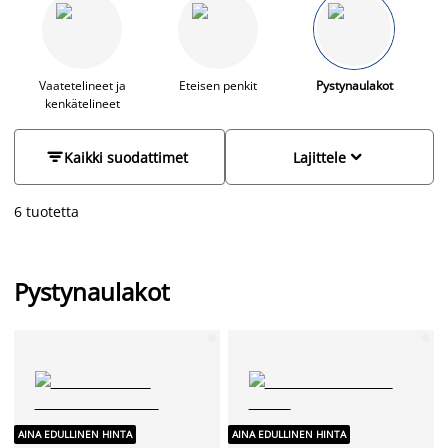
hatut, huivit ja vaikkapa sateenvarjot. Tyylikkäät
sisustustikkaat viimeistelevät kokonaisuuden.
Vaatetelineet ja
Eteisen penkit
Pystynaulakot
kenkätelineet


Kaikki suodattimet
Lajittele
6 tuotetta
Pystynaulakot
AINA EDULLINEN HINTA
AINA EDULLINEN HINTA