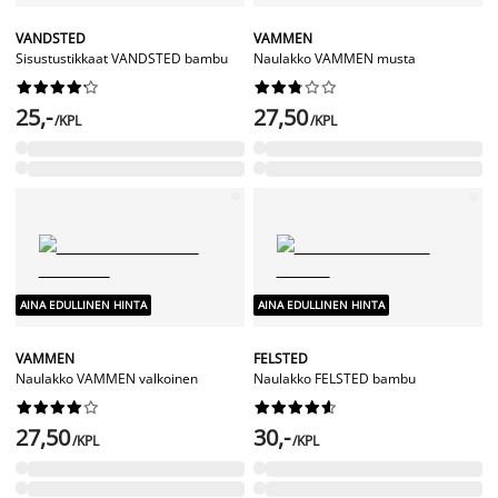
VANDSTED
VAMMEN
Sisustustikkaat VANDSTED bambu
Naulakko VAMMEN musta




















25,-
27,50
/KPL
/KPL
AINA EDULLINEN HINTA
AINA EDULLINEN HINTA
VAMMEN
FELSTED
Naulakko VAMMEN valkoinen
Naulakko FELSTED bambu




















27,50
30,-
/KPL
/KPL