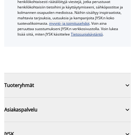
henkilökohtaisesti räätälöityjä viestejä, jotka perustuvat
henkilökohtaisiin tietoihini ja käyttäytymiseeni, sähköpostitse ja
kolmannen osapuolen medioissa. Näihin sisältyy inspiraatiota,
mahtavia tarjouksia, uutuuksia ja kampanjoita JYSK:n koko
tuotevalikoimasta.
myynti- ja toimitusehdot
. Voin aina
peruuttaa suostumukseni JYSK:n verkkosivustolla. Voin lukea
lisää siitä, miten JYSK käsittelee
Tietosuojakäytäntö
.

Tuoteryhmät

Asiakaspalvelu

JYSK