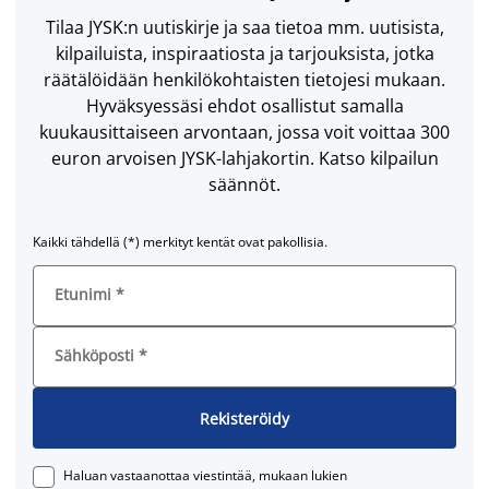
Tilaa JYSK:n uutiskirje ja saa tietoa mm. uutisista,
kilpailuista, inspiraatiosta ja tarjouksista, jotka
räätälöidään henkilökohtaisten tietojesi mukaan.
Hyväksyessäsi ehdot osallistut samalla
kuukausittaiseen arvontaan, jossa voit voittaa 300
euron arvoisen JYSK-lahjakortin. Katso kilpailun
säännöt.
Kaikki tähdellä (*) merkityt kentät ovat pakollisia.
Etunimi
*
Sähköposti
*
Rekisteröidy
Haluan vastaanottaa viestintää, mukaan lukien