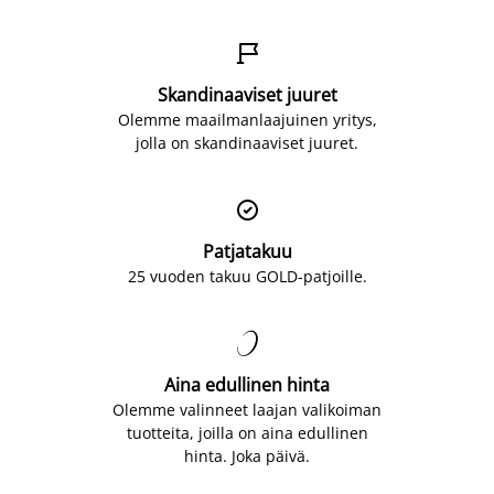

Skandinaaviset juuret
Olemme maailmanlaajuinen yritys,
jolla on skandinaaviset juuret.

Patjatakuu
25 vuoden takuu GOLD-patjoille.

Aina edullinen hinta
Olemme valinneet laajan valikoiman
tuotteita, joilla on aina edullinen
hinta. Joka päivä.