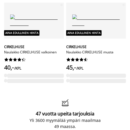
AINA EDULLINEN HINTA
AINA EDULLINEN HINTA
CIRKELHUSE
CIRKELHUSE
Naulakko CIRKELHUSE valkoinen
Naulakko CIRKELHUSE musta




















40,-
45,-
/KPL
/KPL

47 vuotta upeita tarjouksia
Yli 3600 myymälää ympäri maailmaa
49 maassa.