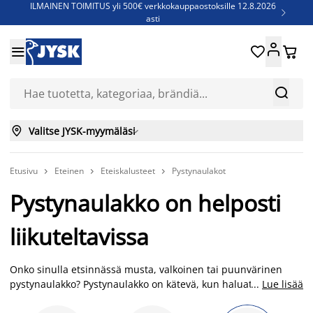
ILMAINEN TOIMITUS yli 500€ verkkokauppaostoksille 12.8.2026

asti
Parempiin uniin - Säästä jopa 60%





Sijauspatjoja - Säästä jopa 60%

Jenkkisänkyjä - Säästä jopa 60%



Valitse JYSK-myymäläsi

Etusivu
Eteinen
Eteiskalusteet
Pystynaulakot



Pystynaulakko on helposti
liikuteltavissa
Onko sinulla etsinnässä musta, valkoinen tai puunvärinen
pystynaulakko? Pystynaulakko on kätevä, kun haluat naulakon,
...
Lue lisää
jota voi tarpeen mukaan liikutella. Siinä säilöt kätevästi takit,