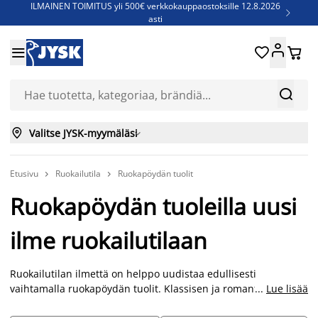
ILMAINEN TOIMITUS yli 500€ verkkokauppaostoksille 12.8.2026

asti
Parempiin uniin - Säästä jopa 60%





Sijauspatjoja - Säästä jopa 60%

Jenkkisänkyjä - Säästä jopa 60%



Valitse JYSK-myymäläsi

Etusivu
Ruokailutila
Ruokapöydän tuolit


Ruokapöydän tuoleilla uusi
ilme ruokailutilaan
Ruokailutilan ilmettä on helppo uudistaa edullisesti
vaihtamalla ruokapöydän tuolit. Klassisen ja romanttisen
...
Lue lisää
ilmeen voit luoda yhdistämällä esimerkiksi puunvärisen