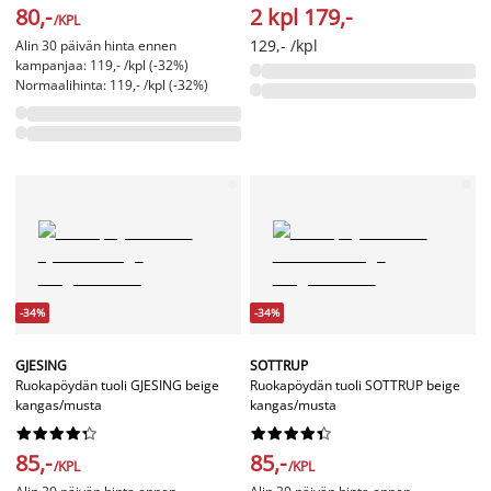
80,-
2 kpl 179,-
/KPL
129,- /kpl
Alin 30 päivän hinta ennen
kampanjaa: 119,- /kpl (-32%)
Normaalihinta: 119,- /kpl (-32%)
-34%
-34%
GJESING
SOTTRUP
Ruokapöydän tuoli GJESING beige
Ruokapöydän tuoli SOTTRUP beige
kangas/musta
kangas/musta




















85,-
85,-
/KPL
/KPL