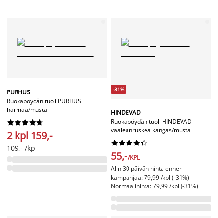
-31%
PURHUS
Ruokapöydän tuoli PURHUS
harmaa/musta
HINDEVAD
Ruokapöydän tuoli HINDEVAD










vaaleanruskea kangas/musta
2 kpl 159,-










109,- /kpl
55,-
/KPL
Alin 30 päivän hinta ennen
kampanjaa: 79,99 /kpl (-31%)
Normaalihinta: 79,99 /kpl (-31%)