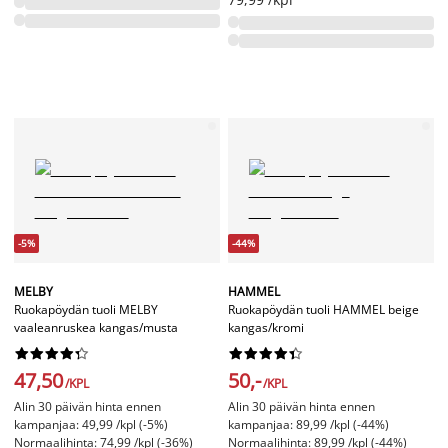
-5%
-44%
MELBY
HAMMEL
Ruokapöydän tuoli MELBY
Ruokapöydän tuoli HAMMEL beige
vaaleanruskea kangas/musta
kangas/kromi




















47,50
50,-
/KPL
/KPL
Alin 30 päivän hinta ennen
Alin 30 päivän hinta ennen
kampanjaa: 49,99 /kpl (-5%)
kampanjaa: 89,99 /kpl (-44%)
Normaalihinta: 74,99 /kpl (-36%)
Normaalihinta: 89,99 /kpl (-44%)