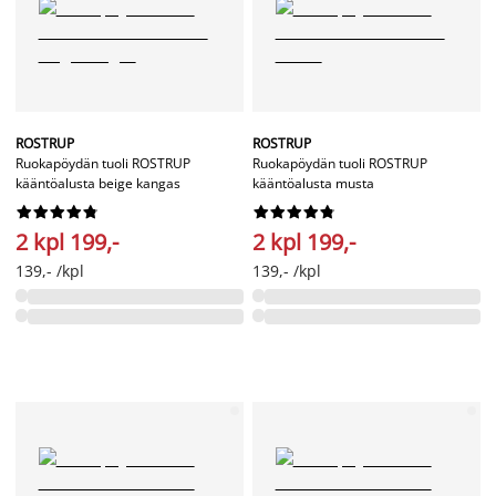
ROSTRUP
ROSTRUP
Ruokapöydän tuoli ROSTRUP
Ruokapöydän tuoli ROSTRUP
kääntöalusta beige kangas
kääntöalusta musta




















2 kpl 199,-
2 kpl 199,-
139,- /kpl
139,- /kpl