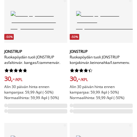
-50%
-50%
JONSTRUP
JONSTRUP
Ruokapöydän tuoli JONSTRUP
Ruokapöydän tuoli JONSTRUP
asfaltinvär. kangas/l.tammenvär.
konjakinvär.keinonahka/l.tammenv.




















30,-
30,-
/KPL
/KPL
Alin 30 päivän hinta ennen
Alin 30 päivän hinta ennen
kampanjaa: 59,99 /kpl (-50%)
kampanjaa: 59,99 /kpl (-50%)
Normaalihinta: 59,99 /kpl (-50%)
Normaalihinta: 59,99 /kpl (-50%)