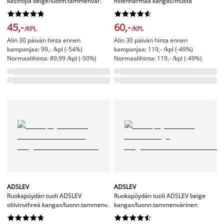
käsinojia beige/luonn.tammenvär.
hiilenharmaa kangas/musta




















45,-
60,-
/KPL
/KPL
Alin 30 päivän hinta ennen
Alin 30 päivän hinta ennen
kampanjaa: 99,- /kpl (-54%)
kampanjaa: 119,- /kpl (-49%)
Normaalihinta: 89,99 /kpl (-50%)
Normaalihinta: 119,- /kpl (-49%)
ADSLEV
ADSLEV
Ruokapöydän tuoli ADSLEV
Ruokapöydän tuoli ADSLEV beige
oliivinvihreä kangas/luonn.tammenv.
kangas/luonn.tammenvärinen



















