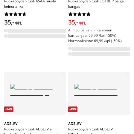
Ruokapöydän tuoli ASAA musta
Ruokapöydän tuoli EJSTRUP beige
keinonahka
kangas




















35,-
35,-
/KPL
/KPL
Alin 30 päivän hinta ennen
kampanjaa: 69,99 /kpl (-50%)
Normaalihinta: 69,99 /kpl (-50%)
-54%
-49%
ADSLEV
ADSLEV
Ruokapöydän tuoli ADSLEV ei
Ruokapöydän tuoli ADSLEV