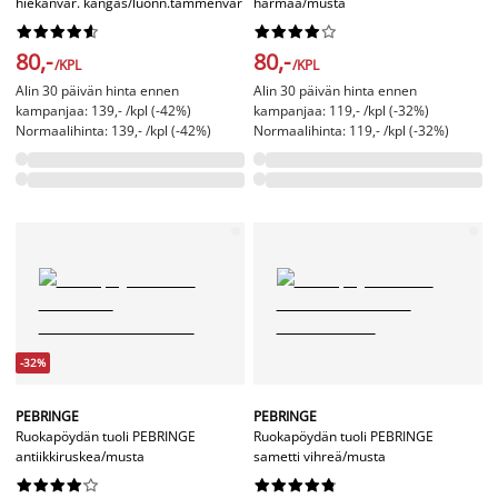
hiekanvär. kangas/luonn.tammenvär
harmaa/musta




















80,-
80,-
/KPL
/KPL
Alin 30 päivän hinta ennen
Alin 30 päivän hinta ennen
kampanjaa: 139,- /kpl (-42%)
kampanjaa: 119,- /kpl (-32%)
Normaalihinta: 139,- /kpl (-42%)
Normaalihinta: 119,- /kpl (-32%)
-32%
PEBRINGE
PEBRINGE
Ruokapöydän tuoli PEBRINGE
Ruokapöydän tuoli PEBRINGE
antiikkiruskea/musta
sametti vihreä/musta



















