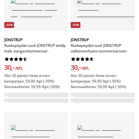
-50%
-50%
JONSTRUP
JONSTRUP
Ruokapöydän tuoli JONSTRUP teddy
Ruokapöydän tuoli JONSTRUP
lvalk. kangas/tammenvär.
valkoinen/luonn.tammenvärinen




















30,-
30,-
/KPL
/KPL
Alin 30 päivän hinta ennen
Alin 30 päivän hinta ennen
kampanjaa: 59,99 /kpl (-50%)
kampanjaa: 59,99 /kpl (-50%)
Normaalihinta: 59,99 /kpl (-50%)
Normaalihinta: 59,99 /kpl (-50%)