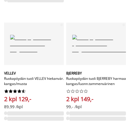
VELLEV
BJERREBY
Ruokapöydän tuoli VELLEV hiekanvär.
Ruokapöydän tuoli BJERREBY harmaa
kangas/musta
kangas/luonn.tammenvärinen




















2 kpl 129,-
2 kpl 149,-
89,99 /kpl
99,- /kpl