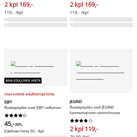
2 kpl 169,-
2 kpl 169,-
119,- /kpl
119,- /kpl
AINA EDULLINEN HINTA
Uusi entistä edullisempi hinta
JEGIND
EJBY
Ruokapöydän tuoli JEGIND
Ruokapöydän tuoli EJBY valkoinen
luonnonvärinen tammi/musta




















45,-
/KPL
2 kpl 119,-
Edellinen hinta
50,- /kpl
79,99 /kpl