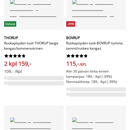
Uutuus
-39%
THORUP
BOVRUP
Ruokapöydän tuoli THORUP beige
Ruokapöydän tuoli BOVRUP tumma
kangas/tammenvärinen
tammi/ruskea kangas




















2 kpl 159,-
115,-
/KPL
109,- /kpl
Alin 30 päivän hinta ennen
kampanjaa: 189,- /kpl (-39%)
Normaalihinta: 189,- /kpl (-39%)