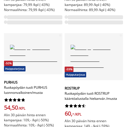
kampanjaa: 79,99 /kpl (-43%)
kampanjaa: 89,99 /kpl (-40%)
Normaalihinta: 79,99 /kpl (-43%)
Normaalihinta: 89,99 /kpl (-40%)
-50%
Huipputarjous
-59%
Huipputarjous
PURHUS
Ruokapöydän tuoli PURHUS
ROSTRUP
luonnonvalkoinen/musta
Ruokapöydän tuoli ROSTRUP
kääntöalustalla hiekanvär./musta




















54,50
/KPL
60,-
/KPL
Alin 30 päivän hinta ennen
kampanjaa: 109,- /kpl (-50%)
Alin 30 päivän hinta ennen
Normaalihinta: 109,- /kpl (-50%)
kampanjaa: 149,- /kpl (-59%)