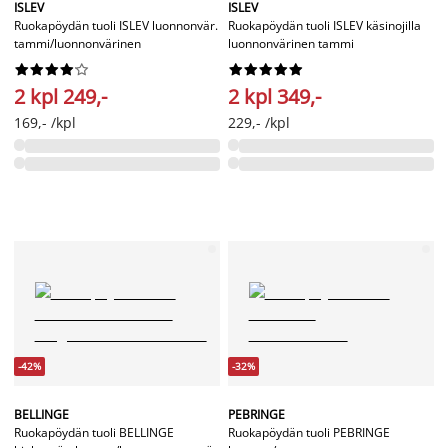
ISLEV
ISLEV
Ruokapöydän tuoli ISLEV luonnonvär.
Ruokapöydän tuoli ISLEV käsinojilla
tammi/luonnonvärinen
luonnonvärinen tammi




















2 kpl 249,-
2 kpl 349,-
169,- /kpl
229,- /kpl
-42%
-32%
BELLINGE
PEBRINGE
Ruokapöydän tuoli BELLINGE
Ruokapöydän tuoli PEBRINGE