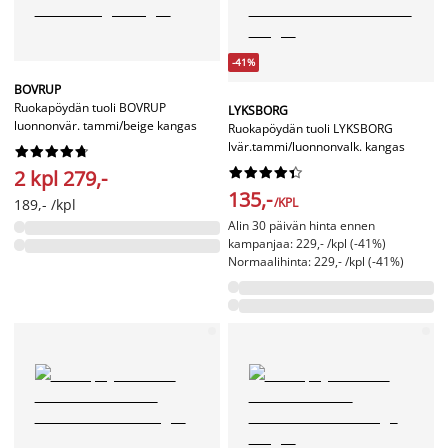
-41%
BOVRUP
Ruokapöydän tuoli BOVRUP
LYKSBORG
luonnonvär. tammi/beige kangas
Ruokapöydän tuoli LYKSBORG
lvär.tammi/luonnonvalk. kangas




















2 kpl 279,-
135,-
/KPL
189,- /kpl
Alin 30 päivän hinta ennen
kampanjaa: 229,- /kpl (-41%)
Normaalihinta: 229,- /kpl (-41%)