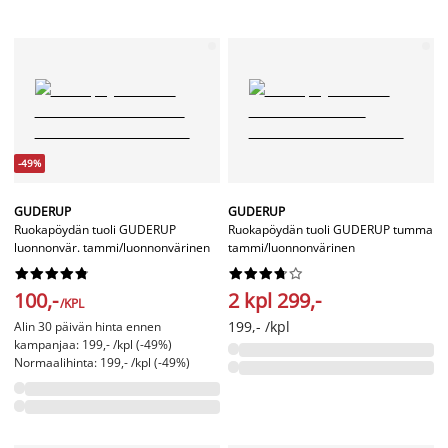
-49%
GUDERUP
GUDERUP
Ruokapöydän tuoli GUDERUP
Ruokapöydän tuoli GUDERUP tumma
luonnonvär. tammi/luonnonvärinen
tammi/luonnonvärinen




















100,-
2 kpl 299,-
/KPL
199,- /kpl
Alin 30 päivän hinta ennen
kampanjaa: 199,- /kpl (-49%)
Normaalihinta: 199,- /kpl (-49%)