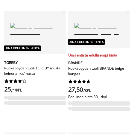
AINA EDULLINEN HINTA
AINA EDULLINEN HINTA
Uusi entistä edullisempi hinta
TOREBY
BRANDE
Ruokapöydän tuoli TOREBY musta
Ruokapöydän tuoli BRANDE beige
keinonahka/musta
kangas




















25,-
27,50
/KPL
/KPL
Edellinen hinta
30,- /kpl