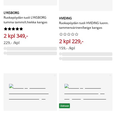
LYKSBORG
Ruokapöydän tuoli LYKSBORG
HVIDING
tumma tammi/t.hiekka kangas
Ruokapöydän tuoli HVIDING luonn.
tammenvärinen/beige kangas




















2 kpl 349,-
2 kpl 229,-
229,- /kpl
159,- /kpl
Uutuus