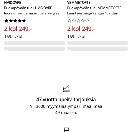
HVIDOVRE
VEMMETOFTE
Ruokapöydän tuoli HVIDOVRE
Ruokapöydän tuoli VEMMETOFTE
luonnonvär. tammi/musta kangas
kääntyvä beige kangas/lvär.tamm




















2 kpl 249,-
2 kpl 249,-
169,- /kpl
169,- /kpl

47 vuotta upeita tarjouksia
Yli 3600 myymälää ympäri maailmaa
49 maassa.
