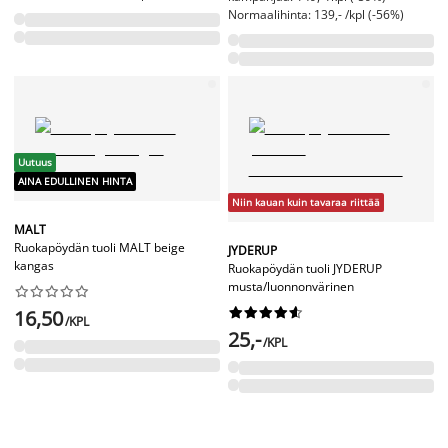
Normaalihinta: 139,- /kpl (-56%)
Uutuus
AINA EDULLINEN HINTA
Niin kauan kuin tavaraa riittää
MALT
Ruokapöydän tuoli MALT beige
JYDERUP
kangas
Ruokapöydän tuoli JYDERUP
musta/luonnonvärinen




















16,50
/KPL
25,-
/KPL