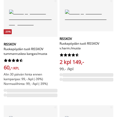
-39%
RISSKOV
Ruokapöydän tuoli RISSKOV
RISSKOV
v.harm./musta
Ruokapöydän tuoli RISSKOV
tummanruskea kangas/musta




















2 kpl 149,-
60,-
/KPL
99,- /kpl
Alin 30 päivän hinta ennen
kampanjaa: 99,- /kpl (-39%)
Normaalihinta: 99,- /kpl (-39%)