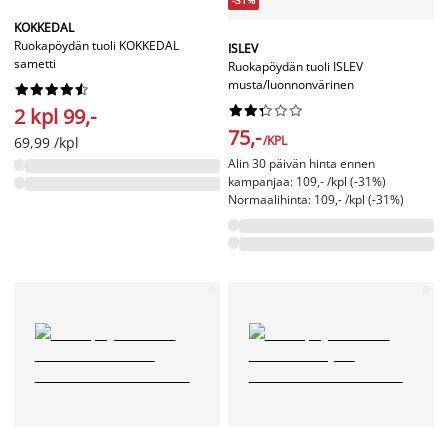
KOKKEDAL
Ruokapöydän tuoli KOKKEDAL
ISLEV
sametti
Ruokapöydän tuoli ISLEV
musta/luonnonvärinen




















2 kpl 99,-
75,-
/KPL
69,99 /kpl
Alin 30 päivän hinta ennen
kampanjaa: 109,- /kpl (-31%)
Normaalihinta: 109,- /kpl (-31%)