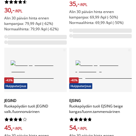










35,-
/KPL
30,-
/KPL
Alin 30 päivän hinta ennen
kampanjaa: 69,99 /kpl (-50%)
Alin 30 päivän hinta ennen
Normaalihinta: 69,99 /kpl (-50%)
kampanjaa: 79,99 /kpl (-62%)
Normaalihinta: 79,99 /kpl (-62%)
-43%
-40%
Huipputarjous
Huipputarjous
JEGIND
EJSING
Ruokapöydän tuoli JEGIND
Ruokapöydän tuoli EJSING beige
valk./luonnonvärinen
kangas/luonn.tammenvärinen




















45,-
54,-
/KPL
/KPL
Alin 30 päivän hinta ennen
Alin 30 päivän hinta ennen