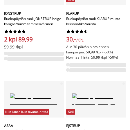
JONSTRUP
KLARUP
Ruokapöydän tuoli JONSTRUP beige
Ruokapöydän tuoli KLARUP musta
kangas/tumm.tammenvärinen
keinonahka/musta




















2 kpl 89,99
30,-
/KPL
59,99 /kpl
Alin 30 päivän hinta ennen
kampanjaa: 59,99 /kpl (-50%)
Normaalihinta: 59,99 /kpl (-50%)
Niin kauan kuin tavaraa riittää
-50%
ASAA
EJSTRUP