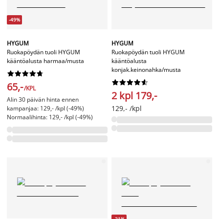
-49%
HYGUM
HYGUM
Ruokapöydän tuoli HYGUM
Ruokapöydän tuoli HYGUM
kääntöalusta harmaa/musta
kääntöalusta
konjak.keinonahka/musta




















65,-
/KPL
2 kpl 179,-
Alin 30 päivän hinta ennen
129,- /kpl
kampanjaa: 129,- /kpl (-49%)
Normaalihinta: 129,- /kpl (-49%)
-31%