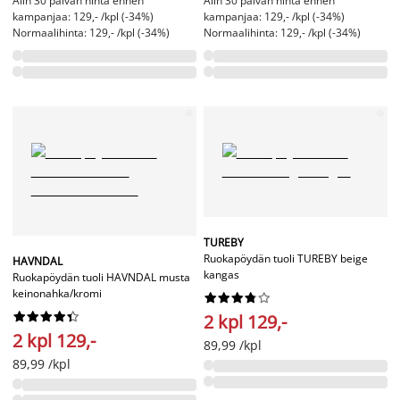
Alin 30 päivän hinta ennen
Alin 30 päivän hinta ennen
kampanjaa: 129,- /kpl (-34%)
kampanjaa: 129,- /kpl (-34%)
Normaalihinta: 129,- /kpl (-34%)
Normaalihinta: 129,- /kpl (-34%)
TUREBY
Ruokapöydän tuoli TUREBY beige
HAVNDAL
kangas
Ruokapöydän tuoli HAVNDAL musta
keinonahka/kromi




















2 kpl 129,-
2 kpl 129,-
89,99 /kpl
89,99 /kpl