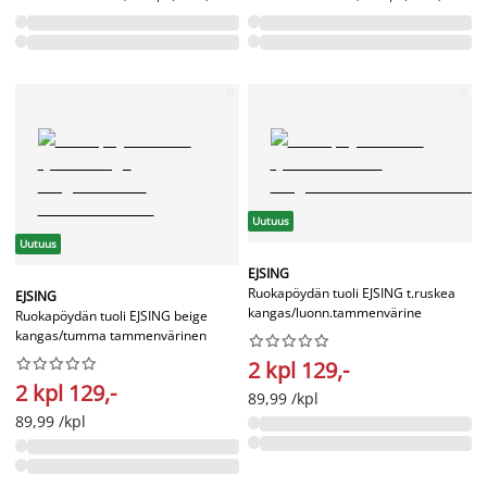
Uutuus
Uutuus
EJSING
Ruokapöydän tuoli EJSING t.ruskea
EJSING
kangas/luonn.tammenvärine
Ruokapöydän tuoli EJSING beige
kangas/tumma tammenvärinen




















2 kpl 129,-
2 kpl 129,-
89,99 /kpl
89,99 /kpl