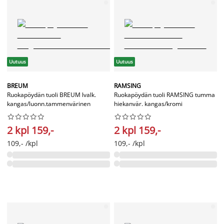
Uutuus
Uutuus
BREUM
RAMSING
Ruokapöydän tuoli BREUM lvalk.
Ruokapöydän tuoli RAMSING tumma
kangas/luonn.tammenvärinen
hiekanvär. kangas/kromi




















2 kpl 159,-
2 kpl 159,-
109,- /kpl
109,- /kpl