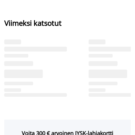
Viimeksi katsotut
Voita 300 € arvoinen JYSK-lahjakortti