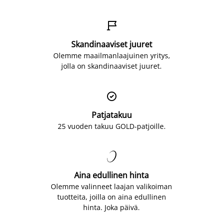

Skandinaaviset juuret
Olemme maailmanlaajuinen yritys,
jolla on skandinaaviset juuret.

Patjatakuu
25 vuoden takuu GOLD-patjoille.

Aina edullinen hinta
Olemme valinneet laajan valikoiman
tuotteita, joilla on aina edullinen
hinta. Joka päivä.