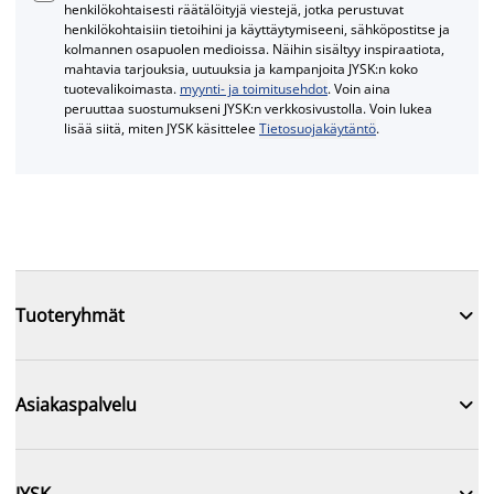
henkilökohtaisesti räätälöityjä viestejä, jotka perustuvat
henkilökohtaisiin tietoihini ja käyttäytymiseeni, sähköpostitse ja
kolmannen osapuolen medioissa. Näihin sisältyy inspiraatiota,
mahtavia tarjouksia, uutuuksia ja kampanjoita JYSK:n koko
tuotevalikoimasta.
myynti- ja toimitusehdot
. Voin aina
peruuttaa suostumukseni JYSK:n verkkosivustolla. Voin lukea
lisää siitä, miten JYSK käsittelee
Tietosuojakäytäntö
.

Tuoteryhmät

Asiakaspalvelu

JYSK