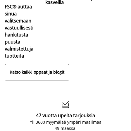
kasveilla
FSC® auttaa
sinua
valitsemaan
vastuullisesti
hankitusta
puusta
valmistettuja
tuotteita
Katso kaikki oppaat ja blogit

47 vuotta upeita tarjouksia
Yli 3600 myymälää ympäri maailmaa
49 maassa.