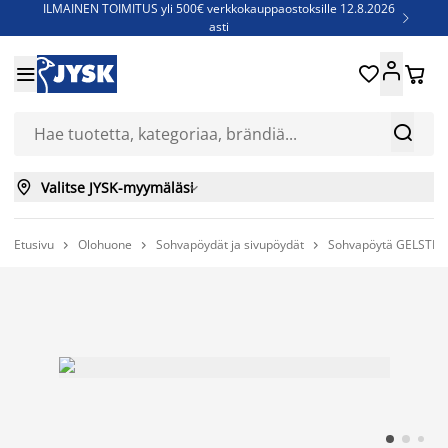
ILMAINEN TOIMITUS yli 500€ verkkokauppaostoksille 12.8.2026

asti
Parempiin uniin - Säästä jopa 60%





Sijauspatjoja - Säästä jopa 60%

Jenkkisänkyjä - Säästä jopa 60%



Valitse JYSK-myymäläsi

Etusivu
Olohuone
Sohvapöydät ja sivupöydät
Sohvapöytä GELSTED 6


