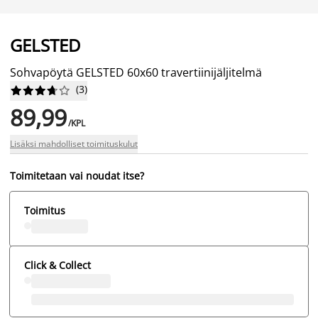
GELSTED
Sohvapöytä GELSTED 60x60 travertiinijäljitelmä
(
3
)










89,99
/KPL
Lisäksi mahdolliset toimituskulut
Toimitetaan vai noudat itse?
Toimitus
Click & Collect