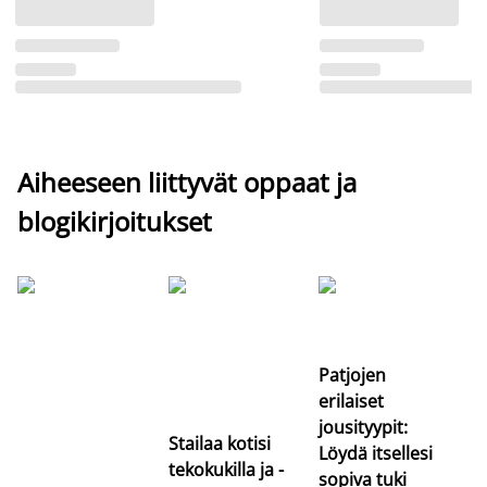
Aiheeseen liittyvät oppaat ja
blogikirjoitukset
Si
uu
va
Patjojen
erilaiset
jousityypit:
Stailaa kotisi
Löydä itsellesi
tekokukilla ja -
sopiva tuki