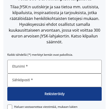
Tilaa JYSK:n uutiskirje ja saa tietoa mm. uutisista,
kilpailuista, inspiraatiosta ja tarjouksista, jotka
räätälöidään henkilökohtaisten tietojesi mukaan.
Hyväksyessäsi ehdot osallistut samalla
kuukausittaiseen arvontaan, jossa voit voittaa 300
euron arvoisen JYSK-lahjakortin. Katso kilpailun
säännöt.
Kaikki tähdellä (*) merkityt kentät ovat pakollisia.
Etunimi
*
Sähköposti
*
Rekisteröidy
Haluan vastaanottaa viestintää, mukaan lukien