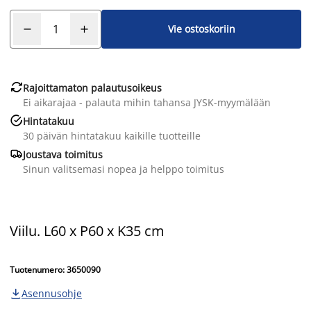
Vie ostoskoriin

Rajoittamaton palautusoikeus
Ei aikarajaa - palauta mihin tahansa JYSK-myymälään

Hintatakuu
30 päivän hintatakuu kaikille tuotteille

Joustava toimitus
Sinun valitsemasi nopea ja helppo toimitus
Viilu. L60 x P60 x K35 cm
Tuotenumero: 3650090
Asennusohje
