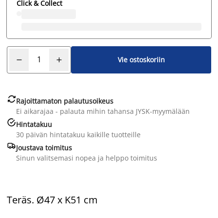
Click & Collect
Vie ostoskoriin

Rajoittamaton palautusoikeus
Ei aikarajaa - palauta mihin tahansa JYSK-myymälään

Hintatakuu
30 päivän hintatakuu kaikille tuotteille

Joustava toimitus
Sinun valitsemasi nopea ja helppo toimitus
Teräs. Ø47 x K51 cm