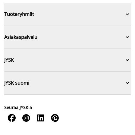

Tuoteryhmät

Asiakaspalvelu

JYSK

JYSK suomi
Seuraa JYSKiä



