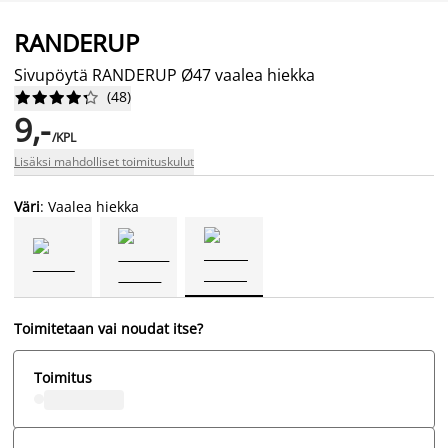
RANDERUP
Sivupöytä RANDERUP Ø47 vaalea hiekka
(
48
)










9,-
/KPL
Lisäksi mahdolliset toimituskulut
Väri
: Vaalea hiekka
Toimitetaan vai noudat itse?
Toimitus