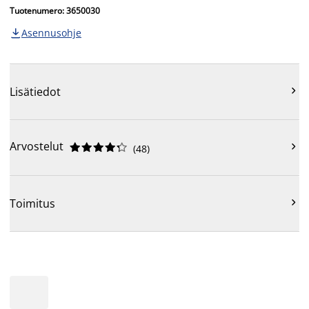
Tuotenumero: 3650030
Asennusohje


Lisätiedot
Arvostelut











(
48
)

Toimitus