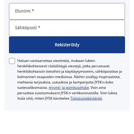
Etunimi
*
Sähköposti
*
Rekisteröidy
Haluan vastaanottaa viestintää, mukaan lukien
henkilökohtaisesti räätälöityjä viestejä, jotka perustuvat
henkilökohtaisiin tietoihini ja käyttäytymiseeni, sähköpostitse ja
kolmannen osapuolen medioissa. Näihin sisältyy inspiraatiota,
mahtavia tarjouksia, uutuuksia ja kampanjoita JYSK:n koko
tuotevalikoimasta.
myynti- ja toimitusehdot
. Voin aina
peruuttaa suostumukseni JYSK:n verkkosivustolla. Voin lukea
lisää siitä, miten JYSK käsittelee
Tietosuojakäytäntö
.