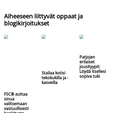
Aiheeseen liittyvät oppaat ja
blogikirjoitukset
Patjojen
erilaiset
jousityypit:
Löydä itsellesi
Stailaa kotisi
sopiva tuki
tekokukilla ja -
kasveilla
FSC® auttaa
sinua
valitsemaan
vastuullisesti