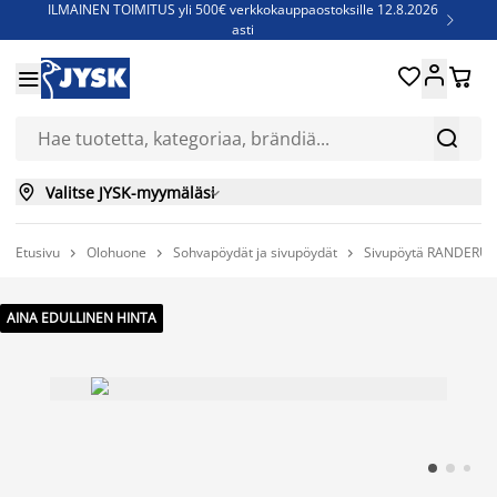
ILMAINEN TOIMITUS yli 500€ verkkokauppaostoksille 12.8.2026

asti
Parempiin uniin - Säästä jopa 60%





Sijauspatjoja - Säästä jopa 60%


Jenkkisänkyjä - Säästä jopa 60%


Valitse JYSK-myymäläsi

Etusivu
Olohuone
Sohvapöydät ja sivupöydät
Sivupöytä RANDERUP 



AINA EDULLINEN HINTA