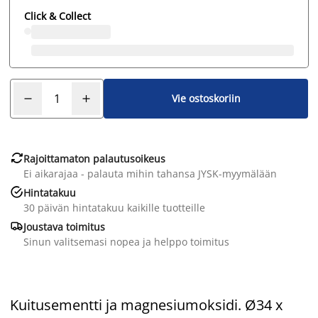
Click & Collect
Vie ostoskoriin

Rajoittamaton palautusoikeus
Ei aikarajaa - palauta mihin tahansa JYSK-myymälään

Hintatakuu
30 päivän hintatakuu kaikille tuotteille

Joustava toimitus
Sinun valitsemasi nopea ja helppo toimitus
Kuitusementti ja magnesiumoksidi. Ø34 x