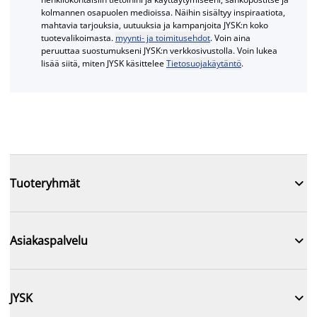
kolmannen osapuolen medioissa. Näihin sisältyy inspiraatiota,
mahtavia tarjouksia, uutuuksia ja kampanjoita JYSK:n koko
tuotevalikoimasta.
myynti- ja toimitusehdot
. Voin aina
peruuttaa suostumukseni JYSK:n verkkosivustolla. Voin lukea
lisää siitä, miten JYSK käsittelee
Tietosuojakäytäntö
.

Tuoteryhmät

Asiakaspalvelu

JYSK