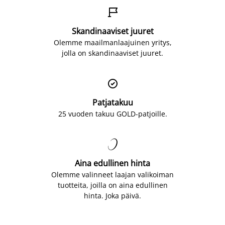

Skandinaaviset juuret
Olemme maailmanlaajuinen yritys,
jolla on skandinaaviset juuret.

Patjatakuu
25 vuoden takuu GOLD-patjoille.

Aina edullinen hinta
Olemme valinneet laajan valikoiman
tuotteita, joilla on aina edullinen
hinta. Joka päivä.