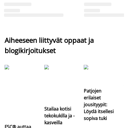
Aiheeseen liittyvät oppaat ja
blogikirjoitukset
Si
uu
va
Patjojen
erilaiset
jousityypit:
Stailaa kotisi
Löydä itsellesi
tekokukilla ja -
sopiva tuki
kasveilla
FSC® auttaa