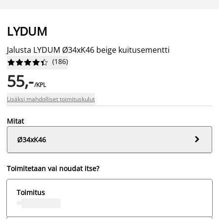
LYDUM
Jalusta LYDUM Ø34xK46 beige kuitusementti
(
186
)










55,-
/KPL
Lisäksi mahdolliset toimituskulut
Mitat

Ø34xK46
Toimitetaan vai noudat itse?
Toimitus