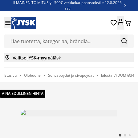
ILMAINEN TOIMITUS yli 500€ verkkokauppaostoksille 12.8.2026

asti
Parempiin uniin - Säästä jopa 60%





Sijauspatjoja - Säästä jopa 60%

Jenkkisänkyjä - Säästä jopa 60%



Valitse JYSK-myymäläsi

Etusivu
Olohuone
Sohvapöydät ja sivupöydät
Jalusta LYDUM Ø34xK



AINA EDULLINEN HINTA