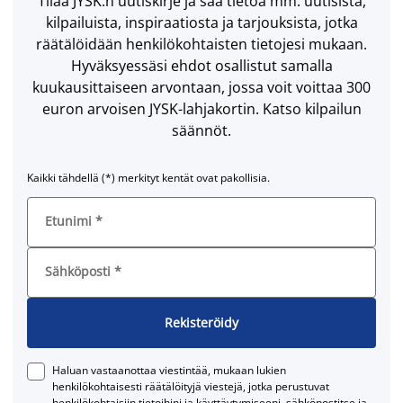
Tilaa JYSK:n uutiskirje ja saa tietoa mm. uutisista,
kilpailuista, inspiraatiosta ja tarjouksista, jotka
räätälöidään henkilökohtaisten tietojesi mukaan.
Hyväksyessäsi ehdot osallistut samalla
kuukausittaiseen arvontaan, jossa voit voittaa 300
euron arvoisen JYSK-lahjakortin. Katso kilpailun
säännöt.
Kaikki tähdellä (*) merkityt kentät ovat pakollisia.
Etunimi
*
Sähköposti
*
Rekisteröidy
Haluan vastaanottaa viestintää, mukaan lukien
henkilökohtaisesti räätälöityjä viestejä, jotka perustuvat
henkilökohtaisiin tietoihini ja käyttäytymiseeni, sähköpostitse ja