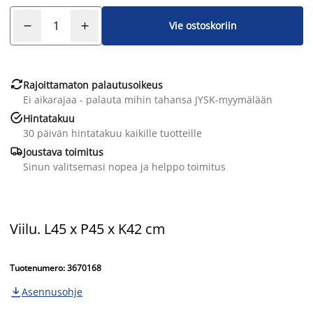
Vie ostoskoriin

Rajoittamaton palautusoikeus
Ei aikarajaa - palauta mihin tahansa JYSK-myymälään

Hintatakuu
30 päivän hintatakuu kaikille tuotteille

Joustava toimitus
Sinun valitsemasi nopea ja helppo toimitus
Viilu. L45 x P45 x K42 cm
Tuotenumero: 3670168
Asennusohje
