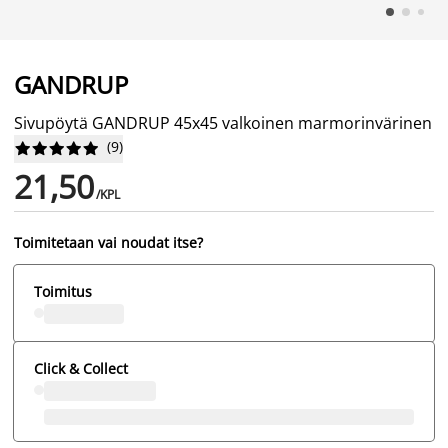
GANDRUP
Sivupöytä GANDRUP 45x45 valkoinen marmorinvärinen
(
9
)










21,50
/KPL
Toimitetaan vai noudat itse?
Toimitus
Click & Collect