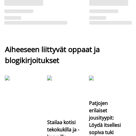
Aiheeseen liittyvät oppaat ja
blogikirjoitukset
Si
uu
va
Patjojen
erilaiset
jousityypit:
Stailaa kotisi
Löydä itsellesi
tekokukilla ja -
sopiva tuki