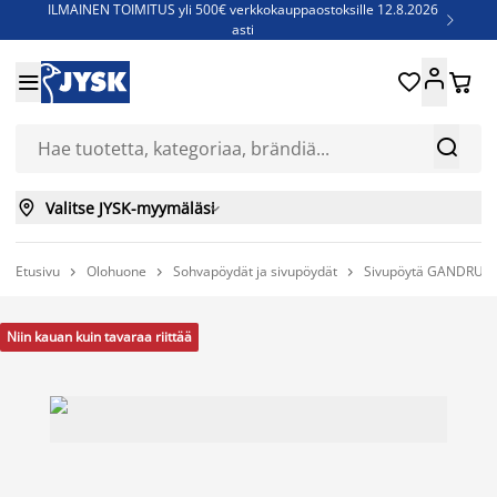
ILMAINEN TOIMITUS yli 500€ verkkokauppaostoksille 12.8.2026

asti
Parempiin uniin - Säästä jopa 60%





Sijauspatjoja - Säästä jopa 60%

Jenkkisänkyjä - Säästä jopa 60%



Valitse JYSK-myymäläsi

Etusivu
Olohuone
Sohvapöydät ja sivupöydät
Sivupöytä GANDRUP 4



Niin kauan kuin tavaraa riittää