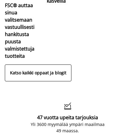
kasveilla
FSC® auttaa
sinua
valitsemaan
vastuullisesti
hankitusta
puusta
valmistettuja
tuotteita
Katso kaikki oppaat ja blogit

47 vuotta upeita tarjouksia
Yli 3600 myymälää ympäri maailmaa
49 maassa.