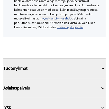
henkilökohtaisesti räätälöityjä viestejä, jotka perustuvat
henkilökohtaisiin tietoihini ja käyttäytymiseeni, sähköpostitse ja
kolmannen osapuolen medioissa. Näihin sisältyy inspiraatiota,
mahtavia tarjouksia, uutuuksia ja kampanjoita JYSK:n koko
tuotevalikoimasta.
myynti- ja toimitusehdot
. Voin aina
peruuttaa suostumukseni JYSK:n verkkosivustolla. Voin lukea
lisää siitä, miten JYSK käsittelee
Tietosuojakäytäntö
.

Tuoteryhmät

Asiakaspalvelu

JYSK