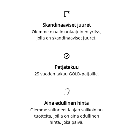

Skandinaaviset juuret
Olemme maailmanlaajuinen yritys,
jolla on skandinaaviset juuret.

Patjatakuu
25 vuoden takuu GOLD-patjoille.

Aina edullinen hinta
Olemme valinneet laajan valikoiman
tuotteita, joilla on aina edullinen
hinta. Joka päivä.