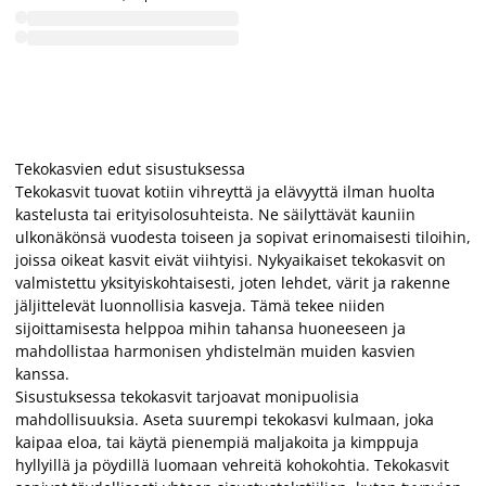
Tekokasvien edut sisustuksessa
Tekokasvit tuovat kotiin vihreyttä ja elävyyttä ilman huolta
kastelusta tai erityisolosuhteista. Ne säilyttävät kauniin
ulkonäkönsä vuodesta toiseen ja sopivat erinomaisesti tiloihin,
joissa oikeat kasvit eivät viihtyisi. Nykyaikaiset tekokasvit on
valmistettu yksityiskohtaisesti, joten lehdet, värit ja rakenne
jäljittelevät luonnollisia kasveja. Tämä tekee niiden
sijoittamisesta helppoa mihin tahansa huoneeseen ja
mahdollistaa harmonisen yhdistelmän muiden kasvien
kanssa.
Sisustuksessa tekokasvit tarjoavat monipuolisia
mahdollisuuksia. Aseta suurempi tekokasvi kulmaan, joka
kaipaa eloa, tai käytä pienempiä maljakoita ja kimppuja
hyllyillä ja pöydillä luomaan vehreitä kohokohtia. Tekokasvit