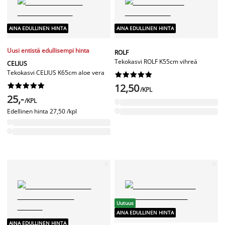
AINA EDULLINEN HINTA
AINA EDULLINEN HINTA
Uusi entistä edullisempi hinta
ROLF
Tekokasvi ROLF K55cm vihreä
CELIUS
Tekokasvi CELIUS K65cm aloe vera




















12,50
/KPL
25,-
/KPL
Edellinen hinta
27,50 /kpl
Uutuus
AINA EDULLINEN HINTA
AINA EDULLINEN HINTA