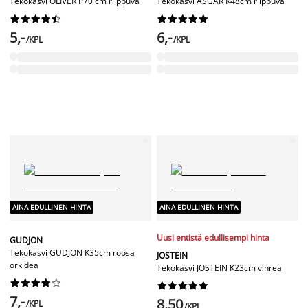
Tekokasvi OLIVER P70 cm riippuva
Tekokasvi ASGAR K48cm riippuva




















5,-
6,-
/KPL
/KPL
AINA EDULLINEN HINTA
AINA EDULLINEN HINTA
Uusi entistä edullisempi hinta
GUDJON
Tekokasvi GUDJON K35cm roosa
JOSTEIN
orkidea
Tekokasvi JOSTEIN K23cm vihreä




















7,-
8,50
/KPL
/KPL