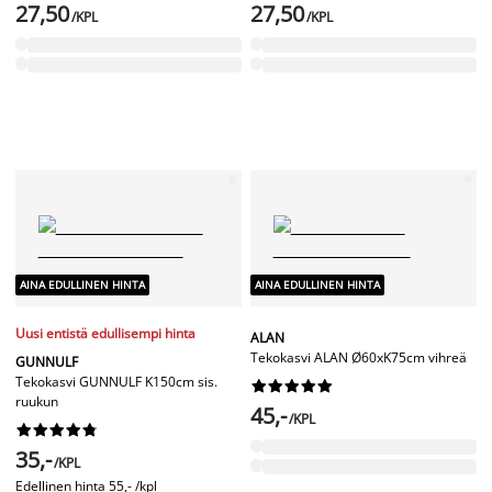
27,50
27,50
/KPL
/KPL
AINA EDULLINEN HINTA
AINA EDULLINEN HINTA
Uusi entistä edullisempi hinta
ALAN
Tekokasvi ALAN Ø60xK75cm vihreä
GUNNULF
Tekokasvi GUNNULF K150cm sis.










ruukun
45,-
/KPL










35,-
/KPL
Edellinen hinta
55,- /kpl