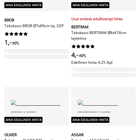
AINA EDULLINEN HINTA
AINA EDULLINEN HINTA
Uusi entistä edullisempi hinta
BROR
Tekokasvi BROR Ø7xK9cm laj. SDP
BERTRAM
Tekokasvi BERTRAM Ø8xK18cm










lajitelma
1,-
/KPL










4,-
/KPL
Edellinen hinta
4,25 /kpl
AINA EDULLINEN HINTA
AINA EDULLINEN HINTA
OLIVER
ASGAR