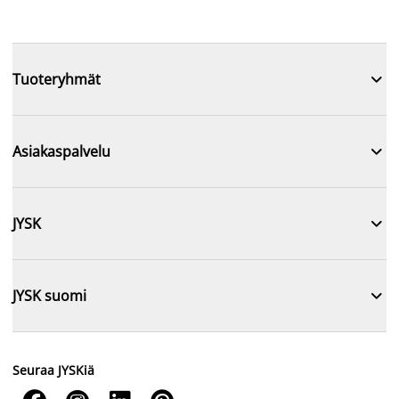

Tuoteryhmät

Asiakaspalvelu

JYSK

JYSK suomi
Seuraa JYSKiä