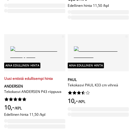
Edellinen hinta
11,50 /kpl
AINA EDULLINEN HINTA
AINA EDULLINEN HINTA
Uusi entistä edullisempi hinta
PAUL
Tekokasvi PAUL K33 cm vihreä
ANDERSEN
Tekokasvi ANDERSEN P43 riippuva




















10,-
/KPL
10,-
/KPL
Edellinen hinta
11,50 /kpl