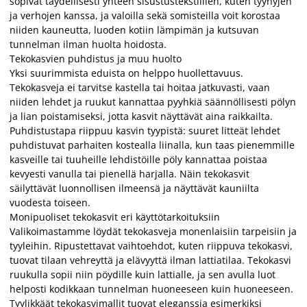
sopivat täydellisesti yhteen sisustustekstiilien, kuten tyynyjen
ja verhojen kanssa, ja valoilla sekä somisteilla voit korostaa
niiden kauneutta, luoden kotiin lämpimän ja kutsuvan
tunnelman ilman huolta hoidosta.
Tekokasvien puhdistus ja muu huolto
Yksi suurimmista eduista on helppo huollettavuus.
Tekokasveja ei tarvitse kastella tai hoitaa jatkuvasti, vaan
niiden lehdet ja ruukut kannattaa pyyhkiä säännöllisesti pölyn
ja lian poistamiseksi, jotta kasvit näyttävät aina raikkailta.
Puhdistustapa riippuu kasvin tyypistä: suuret litteät lehdet
puhdistuvat parhaiten kostealla liinalla, kun taas pienemmille
kasveille tai tuuheille lehdistöille pöly kannattaa poistaa
kevyesti vanulla tai pienellä harjalla. Näin tekokasvit
säilyttävät luonnollisen ilmeensä ja näyttävät kauniilta
vuodesta toiseen.
Monipuoliset tekokasvit eri käyttötarkoituksiin
Valikoimastamme löydät tekokasveja monenlaisiin tarpeisiin ja
tyyleihin. Ripustettavat vaihtoehdot, kuten riippuva tekokasvi,
tuovat tilaan vehreyttä ja elävyyttä ilman lattiatilaa. Tekokasvi
ruukulla sopii niin pöydille kuin lattialle, ja sen avulla luot
helposti kodikkaan tunnelman huoneeseen kuin huoneeseen.
Tyylikkäät tekokasvimallit tuovat eleganssia esimerkiksi