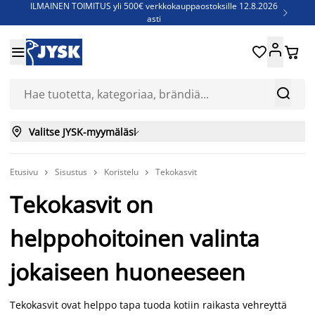
ILMAINEN TOIMITUS yli 500€ verkkokauppaostoksille 12.8.2026

asti
Parempiin uniin - Säästä jopa 60%





Sijauspatjoja - Säästä jopa 60%

Jenkkisänkyjä - Säästä jopa 60%



Valitse JYSK-myymäläsi

Etusivu
Sisustus
Koristelu
Tekokasvit



Tekokasvit on
helppohoitoinen valinta
jokaiseen huoneeseen
Tekokasvit ovat helppo tapa tuoda kotiin raikasta vehreyttä