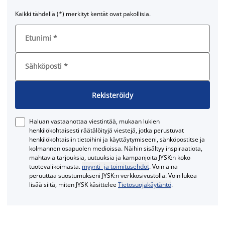
Kaikki tähdellä (*) merkityt kentät ovat pakollisia.
Etunimi
*
Sähköposti
*
Rekisteröidy
Haluan vastaanottaa viestintää, mukaan lukien
henkilökohtaisesti räätälöityjä viestejä, jotka perustuvat
henkilökohtaisiin tietoihini ja käyttäytymiseeni, sähköpostitse ja
kolmannen osapuolen medioissa. Näihin sisältyy inspiraatiota,
mahtavia tarjouksia, uutuuksia ja kampanjoita JYSK:n koko
tuotevalikoimasta.
myynti- ja toimitusehdot
. Voin aina
peruuttaa suostumukseni JYSK:n verkkosivustolla. Voin lukea
lisää siitä, miten JYSK käsittelee
Tietosuojakäytäntö
.