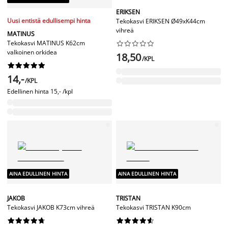
ERIKSEN
Uusi entistä edullisempi hinta
Tekokasvi ERIKSEN Ø49xK44cm
vihreä
MATINUS
Tekokasvi MATINUS K62cm










valkoinen orkidea
18,50
/KPL










14,-
/KPL
Edellinen hinta
15,- /kpl
AINA EDULLINEN HINTA
AINA EDULLINEN HINTA
JAKOB
TRISTAN
Tekokasvi JAKOB K73cm vihreä
Tekokasvi TRISTAN K90cm



















