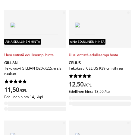
AINA EDULLINEN HINTA
AINA EDULLINEN HINTA
Uusi entistä edullisempi hinta
Uusi entistä edullisempi hinta
GILLIAN
CELIUS
Tekokasvi GILLIAN Ø20xK22cm sis.
Tekokasvi CELIUS K39 cm vihreä
ruukun




















12,50
/KPL
11,50
/KPL
Edellinen hinta
13,50 /kpl
Edellinen hinta
14,- /kpl