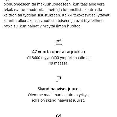
olohuoneeseen tai makuuhuoneeseen, kun taas aloe vera
tekokasvi tuo modernia ilmettä ja luonnollista kontrastia
keittiön tai työtilan sisustukseen. Kaikki tekokasvit säilyttävät
kauniin ulkonäkönsä vuodesta toiseen ja ovat täydellinen
ratkaisu, kun haluat vihreyttä ilman huoltoa.

47 vuotta upeita tarjouksia
Yli 3600 myymälää ympäri maailmaa
49 maassa.

Skandinaaviset juuret
Olemme maailmanlaajuinen yritys,
jolla on skandinaaviset juuret.
