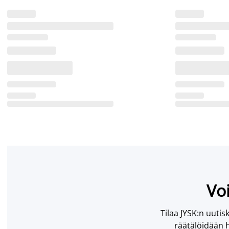
Voi
Tilaa JYSK:n uutisk
räätälöidään h