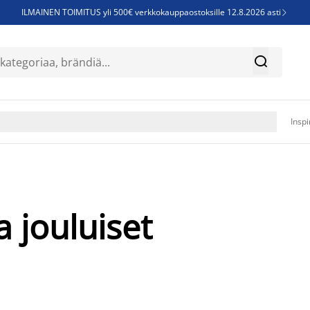
ILMAINEN TOIMITUS yli 500€ verkkokauppaostoksille 12.8.2026 asti

Parempiin uniin - Säästä jopa 60%


Sijauspatjoja - Säästä jopa 60%

Jenkkisänkyjä - Säästä jopa 60%

Inspi
a jouluiset