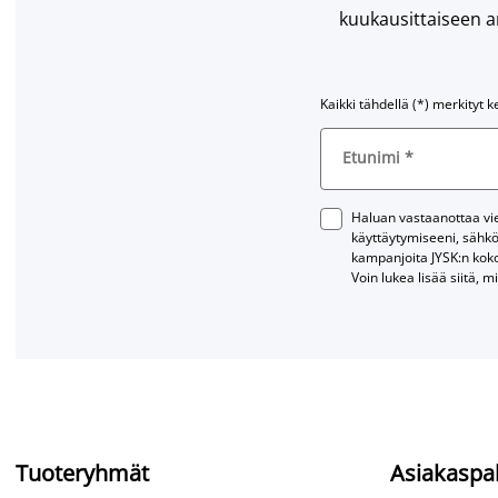
kuukausittaiseen ar
Kaikki tähdellä (*) merkityt k
Etunimi
*
Haluan vastaanottaa vies
käyttäytymiseeni, sähkö
kampanjoita JYSK:n kok
Voin lukea lisää siitä, m
Tuoteryhmät
Asiakaspa