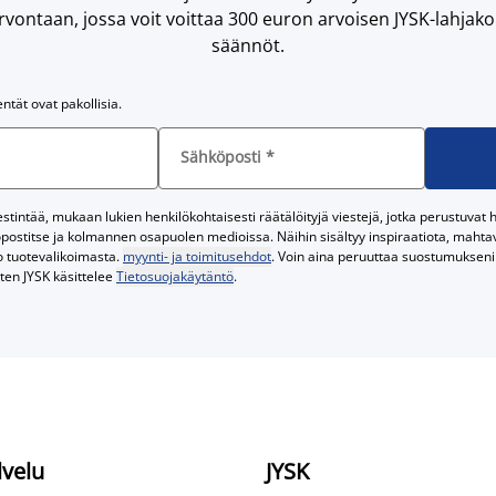
vontaan, jossa voit voittaa 300 euron arvoisen JYSK-lahjakor
säännöt.
entät ovat pakollisia.
Sähköposti
*
tintää, mukaan lukien henkilökohtaisesti räätälöityjä viestejä, jotka perustuvat he
postitse ja kolmannen osapuolen medioissa. Näihin sisältyy inspiraatiota, mahtavi
o tuotevalikoimasta.
myynti- ja toimitusehdot
. Voin aina peruuttaa suostumukseni 
iten JYSK käsittelee
Tietosuojakäytäntö
.
lvelu
JYSK