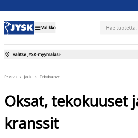

Valikko

Valitse JYSK-myymäläsi

Etusivu
Joulu
Tekokuuset


Oksat, tekokuuset j
kranssit