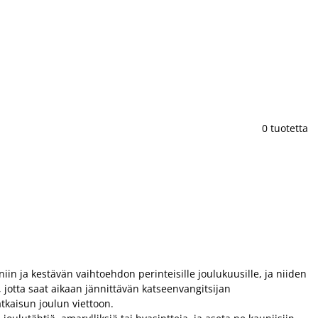
0 tuotetta
n ja kestävän vaihtoehdon perinteisille joulukuusille, ja niiden
la, jotta saat aikaan jännittävän katseenvangitsijan
tkaisun joulun viettoon.