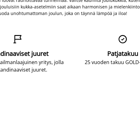
uovat rauhoittavaa tunnelmaa. Valitse kauniita joulukukkia, kuten jo
n jouluisiin kukka-asetelmiin saat aikaan harmonisen ja mielenkiint
luoda unohtumattoman joulun, joka on täynnä lämpöä ja iloa!


dinaaviset juuret
Patjatakuu
lmanlaajuinen yritys, jolla
25 vuoden takuu GOLD-p
andinaaviset juuret.