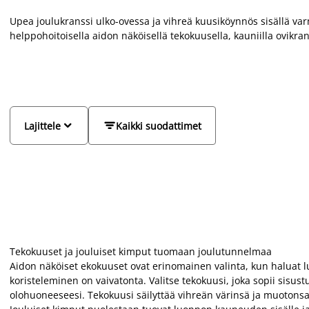
Upea joulukranssi ulko-ovessa ja vihreä kuusiköynnös sisällä va
helppohoitoisella aidon näköisellä tekokuusella, kauniilla ovikran
Pieniä tekokuusia voi sijoittaa useampia koristeeksi kodin eri 
tekojoulukuusi. Tekokuusi on kestävä valinta ja helppohoitoinen
siivoaminen lattialta. Tekokuusi näyttää hyvältä vuodesta toiseen. 
seinälle, oveen tai pöydälle. Jouluiset koristeoksat toimivat kaun
kanssa.


Lajittele
Kaikki suodattimet
Tekokuuset ja jouluiset kimput tuomaan joulutunnelmaa
Aidon näköiset ekokuuset ovat erinomainen valinta, kun haluat lu
koristeleminen on vaivatonta. Valitse tekokuusi, joka sopii sisustuk
olohuoneeseesi. Tekokuusi säilyttää vihreän värinsä ja muotonsa 