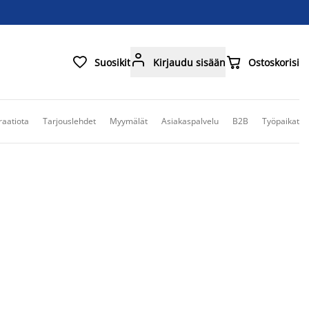



Suosikit
Kirjaudu sisään
Ostoskorisi
raatiota
Tarjouslehdet
Myymälät
Asiakaspalvelu
B2B
Työpaikat