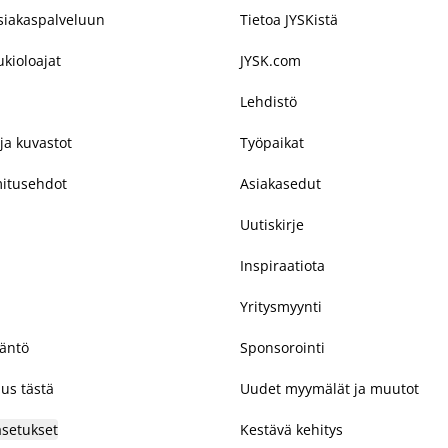
asiakaspalveluun
Tietoa JYSKistä
kioloajat
JYSK.com
Lehdistö
ja kuvastot
Työpaikat
mitusehdot
Asiakasedut
Uutiskirje
Inspiraatiota
Yritysmyynti
täntö
Sponsorointi
us tästä
Uudet myymälät ja muutot
asetukset
Kestävä kehitys