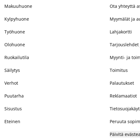
Makuuhuone
Ota yhteyttä 
Kylpyhuone
Myymälät ja au
Työhuone
Lahjakortti
Olohuone
Tarjouslehdet 
Ruokailutila
Myynti- ja toi
Säilytys
Toimitus
Verhot
Palautukset
Puutarha
Reklamaatiot
Sisustus
Tietosuojakäy
Eteinen
Peruuta sopim
Päivitä eväste