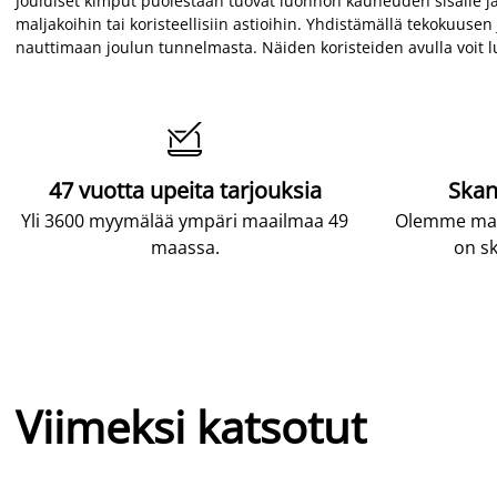
Jouluiset kimput puolestaan tuovat luonnon kauneuden sisälle ja l
maljakoihin tai koristeellisiin astioihin. Yhdistämällä tekokuuse
nauttimaan joulun tunnelmasta. Näiden koristeiden avulla voit 

47 vuotta upeita tarjouksia
Skan
Yli 3600 myymälää ympäri maailmaa 49
Olemme maai
maassa.
on sk
Viimeksi katsotut