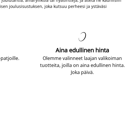
ulutähtiä, amarylliksiä tai hyasintteja, ja aseta ne kauniisiin
oisen joulusisustuksen, joka kutsuu perheesi ja ystäväsi

Aina edullinen hinta
atjoille.
Olemme valinneet laajan valikoiman
tuotteita, joilla on aina edullinen hinta.
Joka päivä.