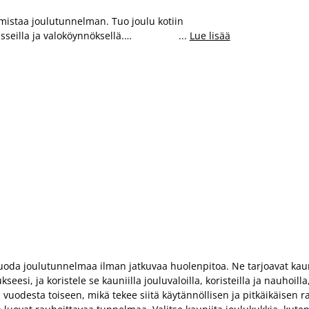
rmistaa joulutunnelman. Tuo joulu kotiin
sseilla ja valoköynnöksellä.
...
Lue lisää
huoneisiin. Kauden uutuutena myös suuri ja tuuhea
 - unohda jatkuva kasteleminen ja havujen
Joulukranssit LED-valoilla voit sijoittaa vaikka
iisti maljakossa esimerkiksi yhdessä valoketjun
oda joulutunnelmaa ilman jatkuvaa huolenpitoa. Ne tarjoavat kaunii
seesi, ja koristele se kauniilla jouluvaloilla, koristeilla ja nauhoil
vuodesta toiseen, mikä tekee siitä käytännöllisen ja pitkäikäisen ra