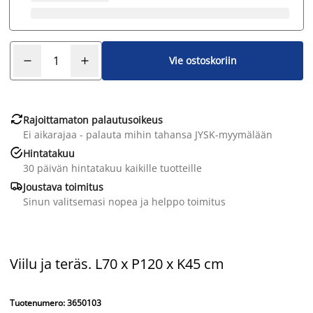
Vie ostoskoriin

Rajoittamaton palautusoikeus
Ei aikarajaa - palauta mihin tahansa JYSK-myymälään

Hintatakuu
30 päivän hintatakuu kaikille tuotteille

Joustava toimitus
Sinun valitsemasi nopea ja helppo toimitus
Viilu ja teräs. L70 x P120 x K45 cm
Tuotenumero: 3650103