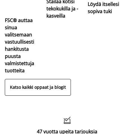
Stailaa kotisi
Löydä itsellesi
tekokukilla ja -
sopiva tuki
kasveilla
FSC® auttaa
sinua
valitsemaan
vastuullisesti
hankitusta
puusta
valmistettuja
tuotteita
Katso kaikki oppaat ja blogit

47 vuotta upeita tarjouksia