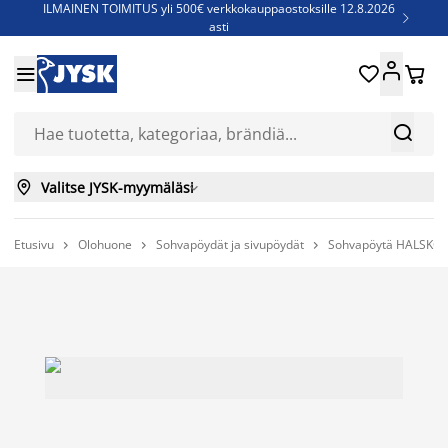
ILMAINEN TOIMITUS yli 500€ verkkokauppaostoksille 12.8.2026

asti
Parempiin uniin - Säästä jopa 60%





Sijauspatjoja - Säästä jopa 60%

Jenkkisänkyjä - Säästä jopa 60%



Valitse JYSK-myymäläsi

Etusivu
Olohuone
Sohvapöydät ja sivupöydät
Sohvapöytä HALSKOV


