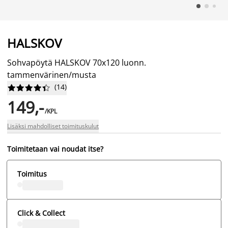
HALSKOV
Sohvapöytä HALSKOV 70x120 luonn.
tammenvärinen/musta
(
14
)










149,-
/KPL
Lisäksi mahdolliset toimituskulut
Toimitetaan vai noudat itse?
Toimitus
Click & Collect