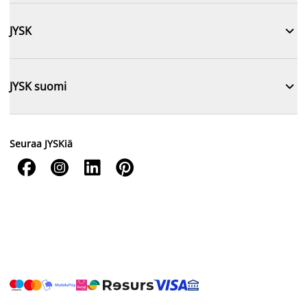

JYSK

JYSK suomi
Seuraa JYSKiä



