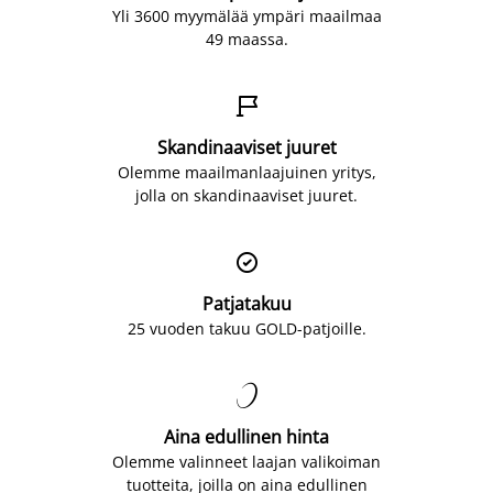
Yli 3600 myymälää ympäri maailmaa
49 maassa.

Skandinaaviset juuret
Olemme maailmanlaajuinen yritys,
jolla on skandinaaviset juuret.

Patjatakuu
25 vuoden takuu GOLD-patjoille.

Aina edullinen hinta
Olemme valinneet laajan valikoiman
tuotteita, joilla on aina edullinen