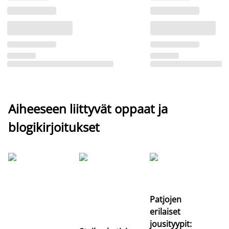
Aiheeseen liittyvät oppaat ja
blogikirjoitukset
Si
uu
va
Patjojen
erilaiset
jousityypit: