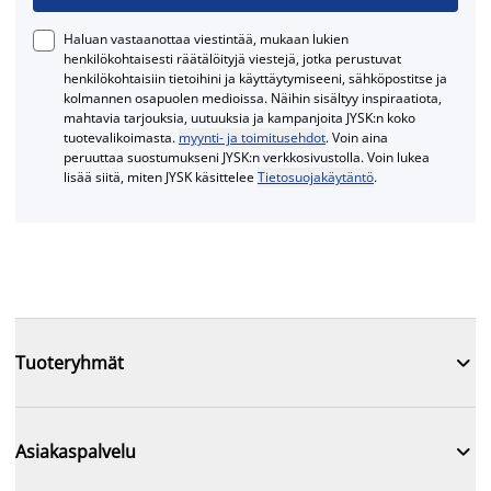
Haluan vastaanottaa viestintää, mukaan lukien
henkilökohtaisesti räätälöityjä viestejä, jotka perustuvat
henkilökohtaisiin tietoihini ja käyttäytymiseeni, sähköpostitse ja
kolmannen osapuolen medioissa. Näihin sisältyy inspiraatiota,
mahtavia tarjouksia, uutuuksia ja kampanjoita JYSK:n koko
tuotevalikoimasta.
myynti- ja toimitusehdot
. Voin aina
peruuttaa suostumukseni JYSK:n verkkosivustolla. Voin lukea
lisää siitä, miten JYSK käsittelee
Tietosuojakäytäntö
.

Tuoteryhmät

Asiakaspalvelu