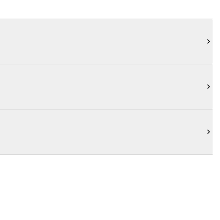


