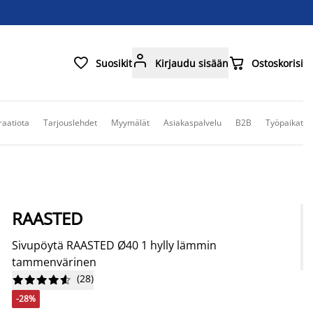



Suosikit
Kirjaudu sisään
Ostoskorisi
raatiota
Tarjouslehdet
Myymälät
Asiakaspalvelu
B2B
Työpaikat
RAASTED
Sivupöytä RAASTED Ø40 1 hylly lämmin
tammenvärinen
(
28
)










-28%