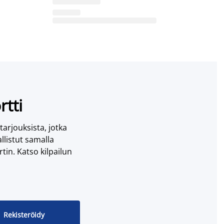
rtti
 tarjouksista, jotka
llistut samalla
tin. Katso kilpailun
Rekisteröidy