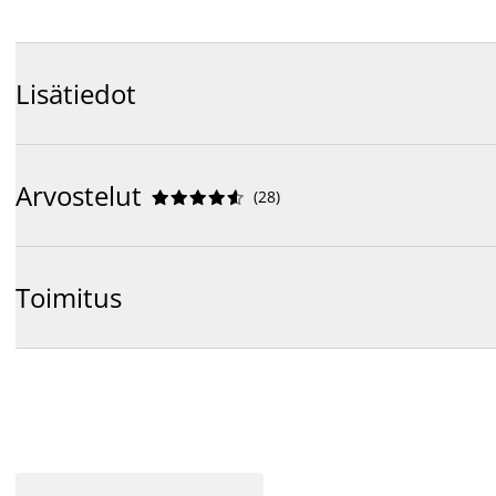
Lisätiedot
Arvostelut
(
28
)










Toimitus