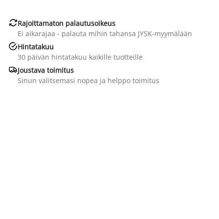

Rajoittamaton palautusoikeus
Ei aikarajaa - palauta mihin tahansa JYSK-myymälään

Hintatakuu
30 päivän hintatakuu kaikille tuotteille

Joustava toimitus
Sinun valitsemasi nopea ja helppo toimitus