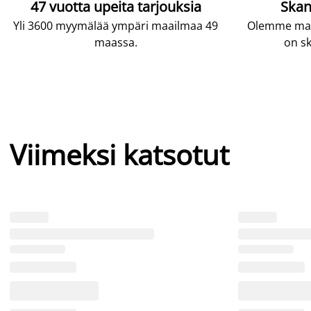
47 vuotta upeita tarjouksia
Skan
Yli 3600 myymälää ympäri maailmaa 49
Olemme maai
maassa.
on sk
Viimeksi katsotut