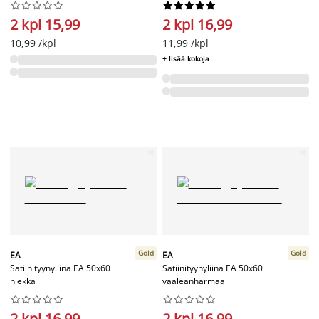




















2 kpl 15,99
2 kpl 16,99
10,99 /kpl
11,99 /kpl
+ lisää kokoja
Gold
Gold
EA
EA
Satiinityynyliina EA 50x60
Satiinityynyliina EA 50x60
hiekka
vaaleanharmaa




















2 kpl 16,99
2 kpl 16,99