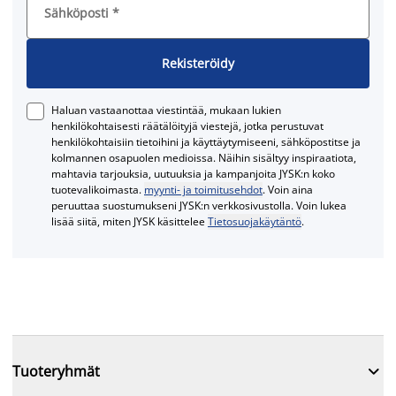
Sähköposti
*
Rekisteröidy
Haluan vastaanottaa viestintää, mukaan lukien
henkilökohtaisesti räätälöityjä viestejä, jotka perustuvat
henkilökohtaisiin tietoihini ja käyttäytymiseeni, sähköpostitse ja
kolmannen osapuolen medioissa. Näihin sisältyy inspiraatiota,
mahtavia tarjouksia, uutuuksia ja kampanjoita JYSK:n koko
tuotevalikoimasta.
myynti- ja toimitusehdot
. Voin aina
peruuttaa suostumukseni JYSK:n verkkosivustolla. Voin lukea
lisää siitä, miten JYSK käsittelee
Tietosuojakäytäntö
.

Tuoteryhmät