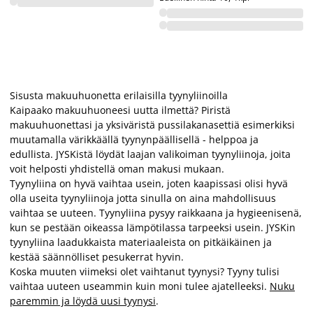
Sisusta makuuhuonetta erilaisilla tyynyliinoilla
Kaipaako makuuhuoneesi uutta ilmettä? Piristä
makuuhuonettasi ja yksiväristä pussilakanasettiä esimerkiksi
muutamalla värikkäällä tyynynpäällisellä - helppoa ja
edullista. JYSKistä löydät laajan valikoiman tyynyliinoja, joita
voit helposti yhdistellä oman makusi mukaan.
Tyynyliina on hyvä vaihtaa usein, joten kaapissasi olisi hyvä
olla useita tyynyliinoja jotta sinulla on aina mahdollisuus
vaihtaa se uuteen. Tyynyliina pysyy raikkaana ja hygieenisenä,
kun se pestään oikeassa lämpötilassa tarpeeksi usein. JYSKin
tyynyliina laadukkaista materiaaleista on pitkäikäinen ja
kestää säännölliset pesukerrat hyvin.
Koska muuten viimeksi olet vaihtanut tyynysi? Tyyny tulisi
vaihtaa uuteen useammin kuin moni tulee ajatelleeksi.
Nuku
paremmin ja löydä uusi tyynysi
.