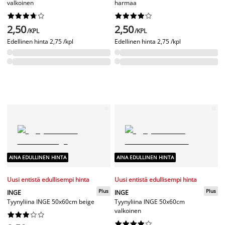
valkoinen
harmaa




















2,50
2,50
/KPL
/KPL
Edellinen hinta
2,75 /kpl
Edellinen hinta
2,75 /kpl
AINA EDULLINEN HINTA
AINA EDULLINEN HINTA
Uusi entistä edullisempi hinta
Uusi entistä edullisempi hinta
Plus
Plus
INGE
INGE
Tyynyliina INGE 50x60cm beige
Tyynyliina INGE 50x60cm
valkoinen



















