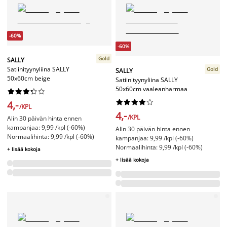
-60%
-60%
Gold
SALLY
Satiinityynyliina SALLY
Gold
SALLY
50x60cm beige
Satiinityynyliina SALLY
50x60cm vaaleanharmaa




















4,-
/KPL
4,-
/KPL
Alin 30 päivän hinta ennen
kampanjaa: 9,99 /kpl (-60%)
Alin 30 päivän hinta ennen
Normaalihinta: 9,99 /kpl (-60%)
kampanjaa: 9,99 /kpl (-60%)
Normaalihinta: 9,99 /kpl (-60%)
+ lisää kokoja
+ lisää kokoja