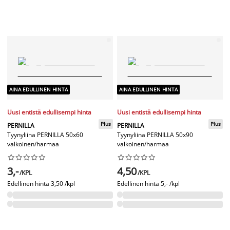
AINA EDULLINEN HINTA
AINA EDULLINEN HINTA
Uusi entistä edullisempi hinta
Uusi entistä edullisempi hinta
Plus
Plus
PERNILLA
PERNILLA
Tyynyliina PERNILLA 50x60
Tyynyliina PERNILLA 50x90
valkoinen/harmaa
valkoinen/harmaa




















3,-
4,50
/KPL
/KPL
Edellinen hinta
3,50 /kpl
Edellinen hinta
5,- /kpl