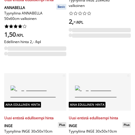
Tyynyliina INGE 26x40x6
valkoinen
Basic
ANNABELLA
Tyynyliina ANNABELLA










50x60cm valkoinen
2,-
/KPL










1,50
/KPL
Edellinen hinta
2,- /kpl
AINA EDULLINEN HINTA
AINA EDULLINEN HINTA
Uusi entistä edullisempi hinta
Uusi entistä edullisempi hinta
Plus
Plus
INGE
INGE
Tyynyliina INGE 30x50x10cm
Tyynyliina INGE 30x50x10cm