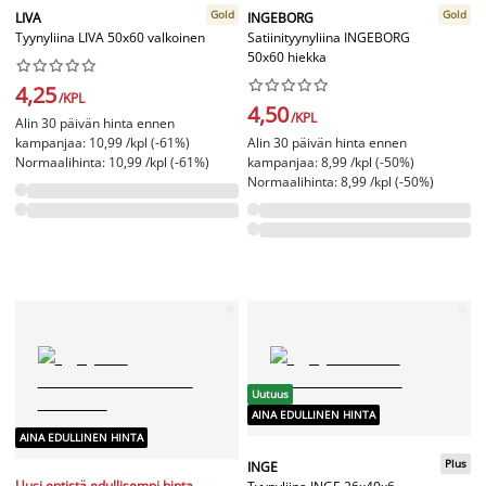
Gold
Gold
LIVA
INGEBORG
Tyynyliina LIVA 50x60 valkoinen
Satiinityynyliina INGEBORG
50x60 hiekka




















4,25
/KPL
4,50
/KPL
Alin 30 päivän hinta ennen
kampanjaa: 10,99 /kpl (-61%)
Alin 30 päivän hinta ennen
Normaalihinta: 10,99 /kpl (-61%)
kampanjaa: 8,99 /kpl (-50%)
Normaalihinta: 8,99 /kpl (-50%)
Uutuus
AINA EDULLINEN HINTA
AINA EDULLINEN HINTA
Plus
INGE
Uusi entistä edullisempi hinta