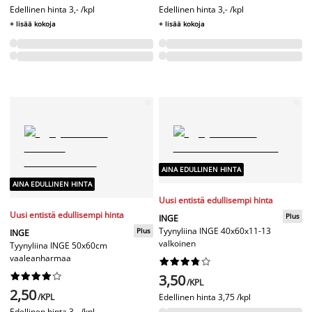
Edellinen hinta
3,- /kpl
Edellinen hinta
3,- /kpl
+ lisää kokoja
+ lisää kokoja
AINA EDULLINEN HINTA
AINA EDULLINEN HINTA
Uusi entistä edullisempi hinta
Uusi entistä edullisempi hinta
Plus
INGE
Tyynyliina INGE 40x60x11-13
Plus
INGE
valkoinen
Tyynyliina INGE 50x60cm
vaaleanharmaa




















3,50
/KPL
2,50
/KPL
Edellinen hinta
3,75 /kpl
Edellinen hinta
3,- /kpl