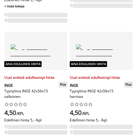
+ lisää kokoja
AINA EDULLINEN HINTA
AINA EDULLINEN HINTA
Uusi entistä edullisempi hinta
Uusi entistä edullisempi hinta
Plus
Plus
INGE
INGE
Tyynyliina INGE 42x56x15
Tyynyliina INGE 42x56x15
valkoinen
harmaa




















4,50
4,50
/KPL
/KPL
Edellinen hinta
5,- /kpl
Edellinen hinta
5,- /kpl