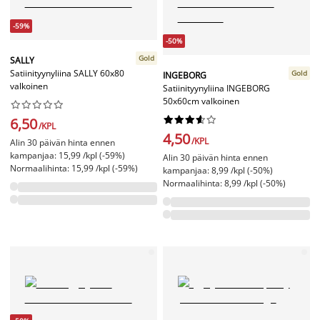
-59%
-50%
Gold
SALLY
Satiinityynyliina SALLY 60x80
Gold
INGEBORG
valkoinen
Satiinityynyliina INGEBORG
50x60cm valkoinen




















6,50
/KPL
4,50
/KPL
Alin 30 päivän hinta ennen
kampanjaa: 15,99 /kpl (-59%)
Alin 30 päivän hinta ennen
Normaalihinta: 15,99 /kpl (-59%)
kampanjaa: 8,99 /kpl (-50%)
Normaalihinta: 8,99 /kpl (-50%)