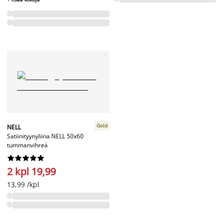
Gold
NELL
Satiinityynyliina NELL 50x60
tummanvihreä










2 kpl 19,99
13,99 /kpl