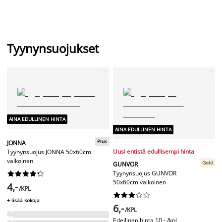
Tyynynsuojukset
AINA EDULLINEN HINTA
AINA EDULLINEN HINTA
Plus
JONNA
Uusi entistä edullisempi hinta
Tyynynsuojus JONNA 50x60cm
valkoinen
Gold
GUNVOR
Tyynynsuojus GUNVOR










50x60cm valkoinen
4,-
/KPL










+ lisää kokoja
6,-
/KPL
Edellinen hinta
10,- /kpl