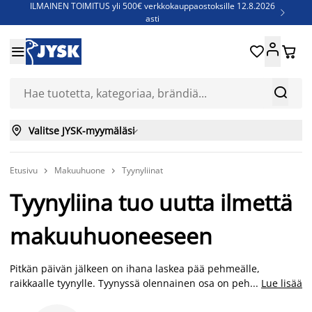
ILMAINEN TOIMITUS yli 500€ verkkokauppaostoksille 12.8.2026

asti
Parempiin uniin - Säästä jopa 60%





Sijauspatjoja - Säästä jopa 60%

Jenkkisänkyjä - Säästä jopa 60%



Valitse JYSK-myymäläsi

Etusivu
Makuuhuone
Tyynyliinat


Tyynyliina tuo uutta ilmettä
makuuhuoneeseen
Pitkän päivän jälkeen on ihana laskea pää pehmeälle,
raikkaalle tyynylle. Tyynyssä olennainen osa on pehmeää
...
Lue lisää
materiaalia oleva tyynyliina. Valitse helppohoitoisista puuvilla-