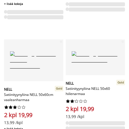
+ lisää kokoja
Gold
NELL
Satiinityynyliina NELL 50x60
Gold
NELL
hiilenarmaa
Satiinityynyliina NELL 50x60cm
vaaleanharmaa




















2 kpl 19,99
2 kpl 19,99
13,99 /kpl
13,99 /kpl
+ lisää kokoja