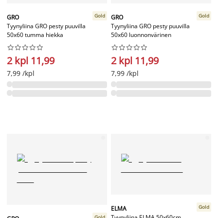
Gold
Gold
GRO
GRO
Tyynyliina GRO pesty puuvilla
Tyynyliina GRO pesty puuvilla
50x60 tumma hiekka
50x60 luonnonvärinen




















2 kpl 11,99
2 kpl 11,99
7,99 /kpl
7,99 /kpl
Gold
ELMA
Tyynyliina ELMA 50x60cm
Gold