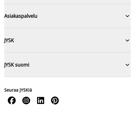

Asiakaspalvelu

JYSK

JYSK suomi
Seuraa JYSKiä



