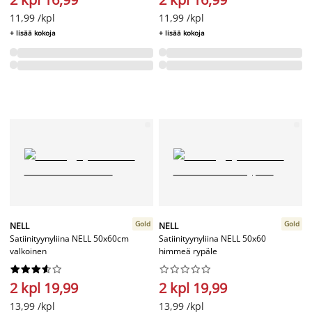
11,99 /kpl
11,99 /kpl
+ lisää kokoja
+ lisää kokoja
Gold
Gold
NELL
NELL
Satiinityynyliina NELL 50x60cm
Satiinityynyliina NELL 50x60
valkoinen
himmeä rypäle




















2 kpl 19,99
2 kpl 19,99
13,99 /kpl
13,99 /kpl