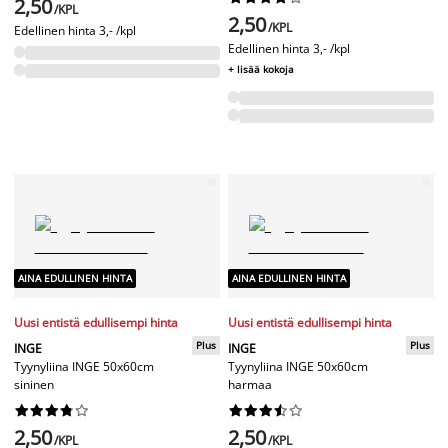
2,50
/KPL
2,50
/KPL
Edellinen hinta
3,- /kpl
Edellinen hinta
3,- /kpl
+ lisää kokoja
AINA EDULLINEN HINTA
AINA EDULLINEN HINTA
Uusi entistä edullisempi hinta
Uusi entistä edullisempi hinta
Plus
Plus
INGE
INGE
Tyynyliina INGE 50x60cm
Tyynyliina INGE 50x60cm
sininen
harmaa




















2,50
2,50
/KPL
/KPL