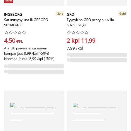
-50%
Gold
Gold
INGEBORG
GRO
Satiinityynyliina INGEBORG
Tyynyliina GRO pesty puuvilla
50x60 oliivi
50x60 beige




















4,50
2 kpl 11,99
/KPL
7,99 /kpl
Alin 30 päivän hinta ennen
kampanjaa: 8,99 /kpl (-50%)
Normaalihinta: 8,99 /kpl (-50%)