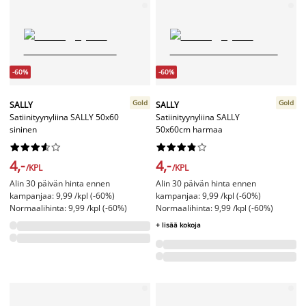
-60%
-60%
Gold
Gold
SALLY
SALLY
Satiinityynyliina SALLY 50x60
Satiinityynyliina SALLY
sininen
50x60cm harmaa




















4,-
4,-
/KPL
/KPL
Alin 30 päivän hinta ennen
Alin 30 päivän hinta ennen
kampanjaa: 9,99 /kpl (-60%)
kampanjaa: 9,99 /kpl (-60%)
Normaalihinta: 9,99 /kpl (-60%)
Normaalihinta: 9,99 /kpl (-60%)
+ lisää kokoja