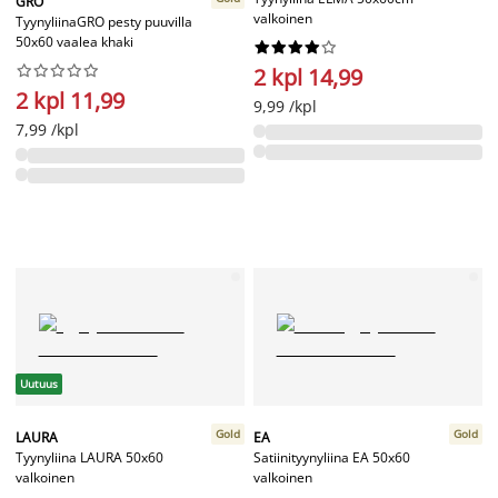
GRO
valkoinen
TyynyliinaGRO pesty puuvilla
50x60 vaalea khaki




















2 kpl 14,99
2 kpl 11,99
9,99 /kpl
7,99 /kpl
Uutuus
Gold
Gold
LAURA
EA
Tyynyliina LAURA 50x60
Satiinityynyliina EA 50x60
valkoinen
valkoinen