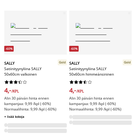
-60%
-60%
Gold
Gold
SALLY
SALLY
Satiinityynyliina SALLY
Satiinityynyliina SALLY
50x60cm valkoinen
50x60cm himmeänsininen




















4,-
4,-
/KPL
/KPL
Alin 30 päivän hinta ennen
Alin 30 päivän hinta ennen
kampanjaa: 9,99 /kpl (-60%)
kampanjaa: 9,99 /kpl (-60%)
Normaalihinta: 9,99 /kpl (-60%)
Normaalihinta: 9,99 /kpl (-60%)
+ lisää kokoja