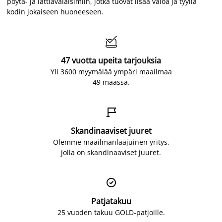
pöytä- ja lattiavalaisimiin, jotka tuovat lisää valoa ja tyyliä
kodin jokaiseen huoneeseen.

47 vuotta upeita tarjouksia
Yli 3600 myymälää ympäri maailmaa
49 maassa.

Skandinaaviset juuret
Olemme maailmanlaajuinen yritys,
jolla on skandinaaviset juuret.

Patjatakuu
25 vuoden takuu GOLD-patjoille.