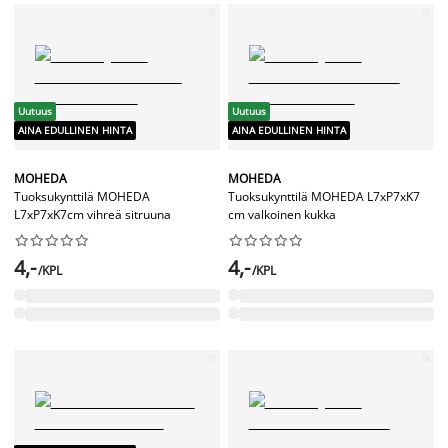
Uutuus
Uutuus
AINA EDULLINEN HINTA
AINA EDULLINEN HINTA
MOHEDA
MOHEDA
Tuoksukynttilä MOHEDA
Tuoksukynttilä MOHEDA L7xP7xK7
L7xP7xK7cm vihreä sitruuna
cm valkoinen kukka




















4,-
4,-
/KPL
/KPL