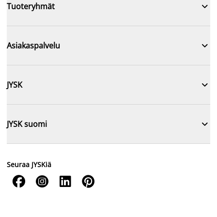

Tuoteryhmät

Asiakaspalvelu

JYSK

JYSK suomi
Seuraa JYSKiä



