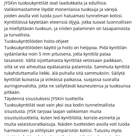
JYSKin tuoksukynttilät ovat laadukkaita ja edullisia.
Valikoimastamme löydät monenlaisia tuoksuja ja värejä,
joiden avulla voit luoda juuri haluamasi tunnelman kotiisi.
Kynttilöissä käytetään eteerisiä öljyjä, jotka tuovat luonnollisen
ja miellyttävän tuoksun, ja niiden palaminen on tasapainoista
ja turvallista.
Tuoksukynttilöiden hoito-ohjeet
Tuoksukynttilöiden käyttö ja hoito on helppoa. Pidä kynttilän
sydänlanka noin 5 mm pituisena, jotta kynttilä palaa
tasaisesti. Vältä sijoittamasta kynttilää vetoisaan paikkaan,
sillä se voi aiheuttaa epätasaista palamista. Sammuta kynttilä
tukahduttamalla liekki, älä puhalla sitä sammuksiin. Säilytä
kynttilät kuivassa ja viileässä paikassa, suojassa suoralta
auringonvalolta, jotta ne säilyttävät kauneutensa ja tuoksunsa
pitkään.
Täydennä sisustuksesi JYSKin tuotteilla
Tuoksukynttilät ovat vain yksi osa kodin tunnelmallista
sisustusta. JYSK tarjoaa laajan valikoiman muita
sisustustuotteita, kuten led-kynttilöitä, koriste-esineitä ja
muita valaistusratkaisuja. Näiden tuotteiden avulla voit luoda
harmonisen ja viihtyisän ympäristön kotiisi. Tutustu myös