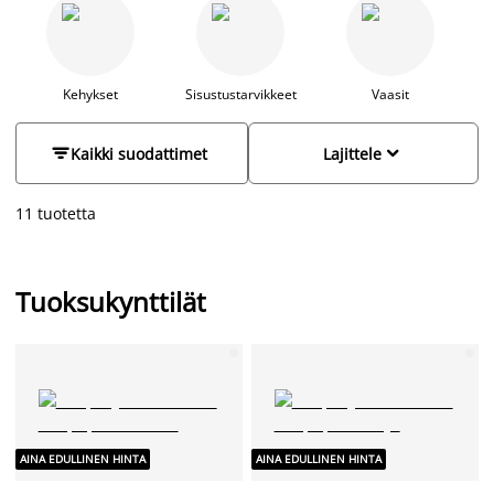
muuttaa kodin tunnelmaa eri tilanteisiin. Tuoksukynttilät ovat
loistava tapa lisätä lämpöä ja kodikkuutta, ja ne luovat kauniin
valon ja houkuttelevan tuoksun jokaiseen huoneeseen.
Kehykset
Sisustustarvikkeet
Vaasit


Kaikki suodattimet
Lajittele
11 tuotetta
Tuoksukynttilät
AINA EDULLINEN HINTA
AINA EDULLINEN HINTA