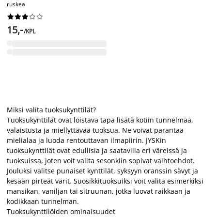
ruskea










15,-
/KPL
Miksi valita tuoksukynttilät?
Tuoksukynttilät ovat loistava tapa lisätä kotiin tunnelmaa,
valaistusta ja miellyttävää tuoksua. Ne voivat parantaa
mielialaa ja luoda rentouttavan ilmapiirin. JYSKin
tuoksukynttilät ovat edullisia ja saatavilla eri väreissä ja
tuoksuissa, joten voit valita sesonkiin sopivat vaihtoehdot.
Jouluksi valitse punaiset kynttilät, syksyyn oranssin sävyt ja
kesään pirteät värit. Suosikkituoksuiksi voit valita esimerkiksi
mansikan, vaniljan tai sitruunan, jotka luovat raikkaan ja
kodikkaan tunnelman.
Tuoksukynttilöiden ominaisuudet