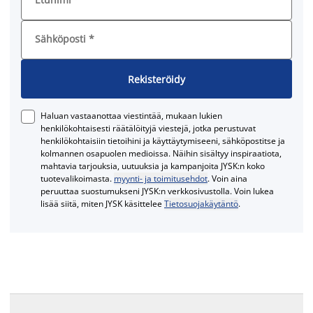
Sähköposti
*
Rekisteröidy
Haluan vastaanottaa viestintää, mukaan lukien
henkilökohtaisesti räätälöityjä viestejä, jotka perustuvat
henkilökohtaisiin tietoihini ja käyttäytymiseeni, sähköpostitse ja
kolmannen osapuolen medioissa. Näihin sisältyy inspiraatiota,
mahtavia tarjouksia, uutuuksia ja kampanjoita JYSK:n koko
tuotevalikoimasta.
myynti- ja toimitusehdot
. Voin aina
peruuttaa suostumukseni JYSK:n verkkosivustolla. Voin lukea
lisää siitä, miten JYSK käsittelee
Tietosuojakäytäntö
.