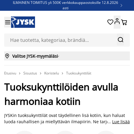
ILMAINEN TOIMITUS yli 500€ verkkokauppaostoksille 12.8.2026

asti
Parempiin uniin - Säästä jopa 60%





Sijauspatjoja - Säästä jopa 60%

Jenkkisänkyjä - Säästä jopa 60%



Valitse JYSK-myymäläsi

Etusivu
Sisustus
Koristelu
Tuoksukynttilät



Tuoksukynttilöiden avulla
harmoniaa kotiin
JYSKin tuoksukynttilät ovat täydellinen lisä kotiin, kun haluat
luoda rauhallisen ja miellyttävän ilmapiirin. Ne tarjoavat
...
Lue lisää
monipuolisia tuoksuvaihtoehtoja, joiden avulla voit helposti