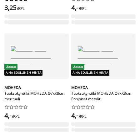
3,25
4,-
/KPL
/KPL
Uutuus
Uutuus
AINA EDULLINEN HINTA
AINA EDULLINEN HINTA
MOHEDA
MOHEDA
Tuoksukynttilä MOHEDA Ø7xK8cm
Tuoksukynttilä MOHEDA Ø7xK8cm
merituuli
Pohjoiset metsät




















4,-
4,-
/KPL
/KPL