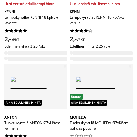
Uusi entistä edullisempi hinta
Uusi entistä edullisempi hinta
KENNI
KENNI
Lämpökynttilät KENNI 18 kpl/pkt
Lämpökynttilät KENNI 18 kpl/pkt
laventeli
vanilja




















2,-
2,-
/PKT
/PKT
Edellinen hinta
2,25 /pkt
Edellinen hinta
2,25 /pkt
Uutuus
AINA EDULLINEN HINTA
AINA EDULLINEN HINTA
ANTON
MOHEDA
Tuoksukynttilä ANTON Ø7xH9cm
Tuoksukynttilä MOHEDA Ø7xK8cm
kannella
puhdas puuvilla



















