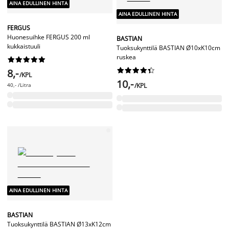
AINA EDULLINEN HINTA
AINA EDULLINEN HINTA
FERGUS
Huonesuihke FERGUS 200 ml
BASTIAN
kukkaistuuli
Tuoksukynttilä BASTIAN Ø10xK10cm
ruskea




















8,-
/KPL
10,-
40,- /Litra
/KPL
AINA EDULLINEN HINTA
BASTIAN
Tuoksukynttilä BASTIAN Ø13xK12cm