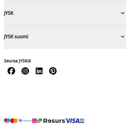

JYSK

JYSK suomi
Seuraa JYSKiä



