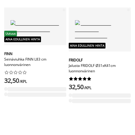
Uutuus
AINA EDULLINEN HINTA
AINA EDULLINEN HINTA
FINN
Seinäviuhka FINN L83 cm
FRIDOLF
luonnonvärinen
Jalusta FRIDOLF Ø31xK41cm
luonnonvärinen




















32,50
/KPL
32,50
/KPL