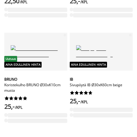
22,50
25,-
/KPL
/KPL
Uutuus
AINA EDULLINEN HINTA
AINA EDULLINEN HINTA
BRUNO
IB
Koristekulho BRUNO Ø30xK10cm
Sivupöytä IB Ø30xK60cm beige
musta




















25,-
/KPL
25,-
/KPL