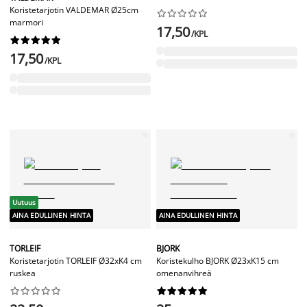
Koristetarjotin VALDEMAR Ø25cm










marmori
17,50
/KPL










17,50
/KPL
Uutuus
AINA EDULLINEN HINTA
AINA EDULLINEN HINTA
TORLEIF
BJORK
Koristetarjotin TORLEIF Ø32xK4 cm
Koristekulho BJORK Ø23xK15 cm
ruskea
omenanvihreä



















