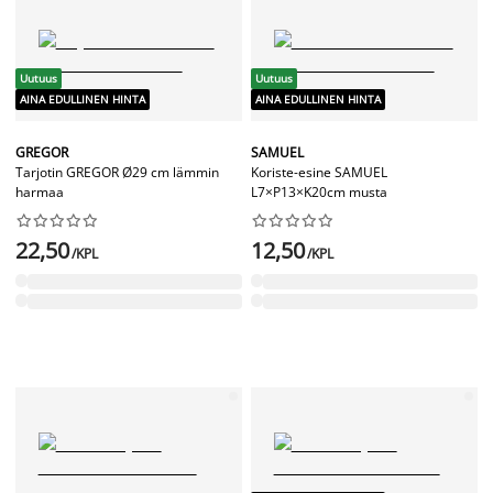
Uutuus
Uutuus
AINA EDULLINEN HINTA
AINA EDULLINEN HINTA
GREGOR
SAMUEL
Tarjotin GREGOR Ø29 cm lämmin
Koriste-esine SAMUEL
harmaa
L7×P13×K20cm musta




















22,50
12,50
/KPL
/KPL