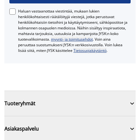
Haluan vastaanottaa viestintää, mukaan lukien
henkilökohtaisesti räätälöityjä viestejä, jotka perustuvat
henkilökohtaisiin tietoihini ja käyttäytymiseeni, sähköpostitse ja
kolmannen osapuolen medioissa. Näihin sisältyy inspiraatiota,
mahtavia tarjouksia, uutuuksia ja kampanjoita JYSK:n koko
tuotevalikoimasta.
myynti- ja toimitusehdot
. Voin aina
peruuttaa suostumukseni JYSK:n verkkosivustolla. Voin lukea
lisää siitä, miten JYSK käsittelee
Tietosuojakäytäntö
.

Tuoteryhmät

Asiakaspalvelu