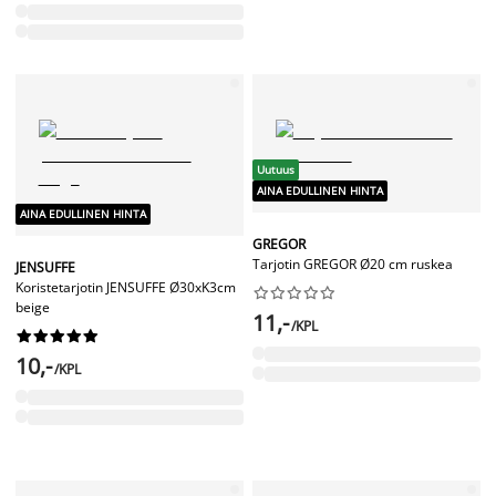
Uutuus
AINA EDULLINEN HINTA
AINA EDULLINEN HINTA
GREGOR
Tarjotin GREGOR Ø20 cm ruskea
JENSUFFE
Koristetarjotin JENSUFFE Ø30xK3cm










beige
11,-
/KPL










10,-
/KPL