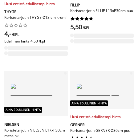
Uusi entistä edullisempi hinta
FILLIP
Koristetarjotin FILLIP L13xP30cm puu
THYGE
Koristetarjotin THYGE Ø13 cm kromi




















5,50
/KPL
4,-
/KPL
Edellinen hinta
4,50 /kpl
AINA EDULLINEN HINTA
AINA EDULLINEN HINTA
Uusi entistä edullisempi hinta
NIELSEN
GERNER
Koristetarjotin NIELSEN L17xP30cm
Koristetarjotin GERNER Ø30cm puu
messinki