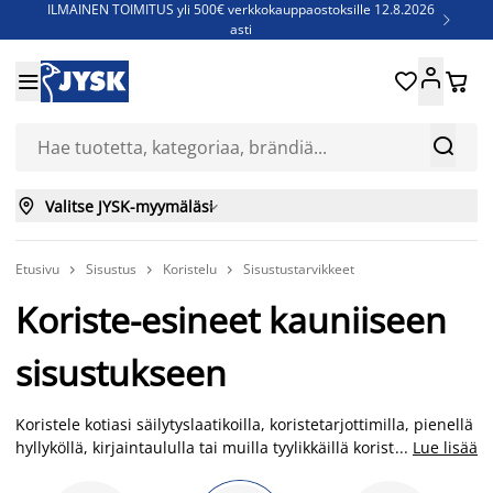
ILMAINEN TOIMITUS yli 500€ verkkokauppaostoksille 12.8.2026

asti
Parempiin uniin - Säästä jopa 60%





Sijauspatjoja - Säästä jopa 60%

Jenkkisänkyjä - Säästä jopa 60%



Valitse JYSK-myymäläsi

Etusivu
Sisustus
Koristelu
Sisustustarvikkeet



Koriste-esineet kauniiseen
sisustukseen
Koristele kotiasi säilytyslaatikoilla, koristetarjottimilla, pienellä
hyllyköllä, kirjaintaululla tai muilla tyylikkäillä koriste-esineillä.
...
Lue lisää
Rapputaulua voit käyttää esimerkiksi eteisessä tai