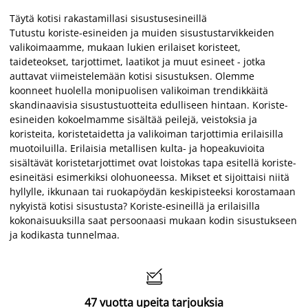
Täytä kotisi rakastamillasi sisustusesineillä
Tutustu koriste-esineiden ja muiden sisustustarvikkeiden
valikoimaamme, mukaan lukien erilaiset koristeet,
taideteokset, tarjottimet, laatikot ja muut esineet - jotka
auttavat viimeistelemään kotisi sisustuksen. Olemme
koonneet huolella monipuolisen valikoiman trendikkäitä
skandinaavisia sisustustuotteita edulliseen hintaan. Koriste-
esineiden kokoelmamme sisältää peilejä, veistoksia ja
koristeita, koristetaidetta ja valikoiman tarjottimia erilaisilla
muotoiluilla. Erilaisia metallisen kulta- ja hopeakuvioita
sisältävät koristetarjottimet ovat loistokas tapa esitellä koriste-
esineitäsi esimerkiksi olohuoneessa. Mikset et sijoittaisi niitä
hyllylle, ikkunaan tai ruokapöydän keskipisteeksi korostamaan
nykyistä kotisi sisustusta? Koriste-esineillä ja erilaisilla
kokonaisuuksilla saat persoonaasi mukaan kodin sisustukseen
ja kodikasta tunnelmaa.

47 vuotta upeita tarjouksia