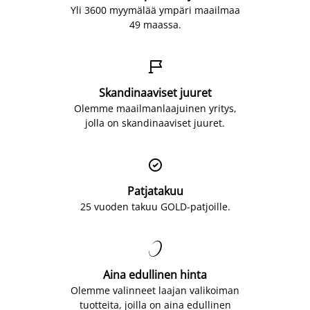
Yli 3600 myymälää ympäri maailmaa
49 maassa.

Skandinaaviset juuret
Olemme maailmanlaajuinen yritys,
jolla on skandinaaviset juuret.

Patjatakuu
25 vuoden takuu GOLD-patjoille.

Aina edullinen hinta
Olemme valinneet laajan valikoiman
tuotteita, joilla on aina edullinen