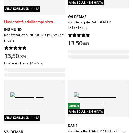
AINA EDULLINEN HINTA
AINA EDULLINEN HINTA
VALDEMAR
Uusi entistä edullisempi hinta
Koristetarjotin VALDEMAR
L31xP18cm
INGMUND
Koristetarjotin INGMUND Ø39xK2cm










musta
13,50
/KPL










13,50
/KPL
Edellinen hinta
14,- /kpl
Uutuus
AINA EDULLINEN HINTA
AINA EDULLINEN HINTA
DANE
Koristekulho DANE P23xL17xK8 cm
VALDEMAR