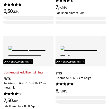




















7,-
/KPL
6,50
/KPL
Edellinen hinta
9,- /kpl
AINA EDULLINEN HINTA
AINA EDULLINEN HINTA
Uusi entistä edullisempi hinta
STIG
Hahmo STIG K17 cm beige
FRITS
Koristetarjotin FRITS Ø30xK2cm










messinki
8,-
/KPL










7,50
/KPL
Edellinen hinta
8,50 /kpl