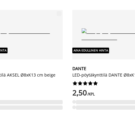
INTA
AINA EDULLINEN HINTA
DANTE
tilä AKSEL Ø8xK13 cm beige
LED-pöytäkynttilä DANTE Ø8xK










2,50
/KPL