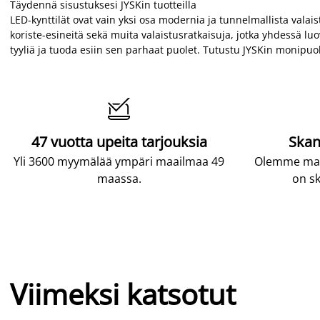
Täydennä sisustuksesi JYSKin tuotteilla
LED-kynttilät ovat vain yksi osa modernia ja tunnelmallista valais
koriste-esineitä sekä muita valaistusratkaisuja, jotka yhdessä lu
tyyliä ja tuoda esiin sen parhaat puolet. Tutustu JYSKin monipuo

47 vuotta upeita tarjouksia
Skan
Yli 3600 myymälää ympäri maailmaa 49
Olemme maai
maassa.
on sk
Viimeksi katsotut