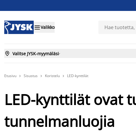

Valikko

Valitse JYSK-myymäläsi

Etusivu
Sisustus
Koristelu
LED-kynttilät



LED-kynttilät ovat tu
tunnelmanluojia