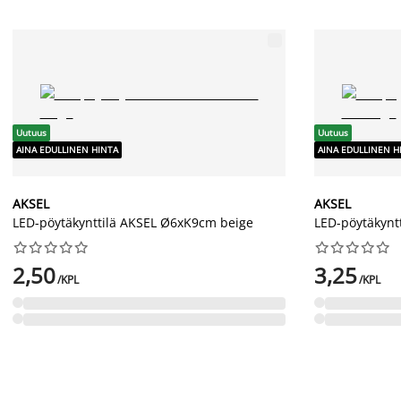
Uutuus
Uutuus
AINA EDULLINEN HINTA
AINA EDULLINEN H
AKSEL
AKSEL
LED-pöytäkynttilä AKSEL Ø6xK9cm beige
LED-pöytäkynt




















2,50
3,25
/KPL
/KPL