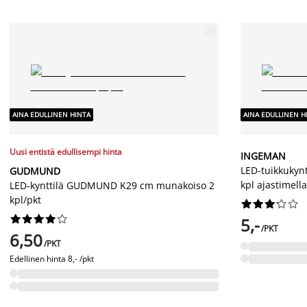
AINA EDULLINEN HINTA
AINA EDULLINEN H
Uusi entistä edullisempi hinta
INGEMAN
LED-tuikkukyn
GUDMUND
kpl ajastimella
LED-kynttilä GUDMUND K29 cm munakoiso 2
kpl/pkt




















5,-
/PKT
6,50
/PKT
Edellinen hinta
8,- /pkt