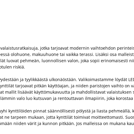
valaistusratkaisuja, jotka tarjoavat modernin vaihtoehdon perinteisill
essä olohuone, makuuhuone tai vaikka terassi. Lisäksi osa malleista
lät luovat pehmeän, luonnollisen valon, joka sopii erinomaisesti ni
otulen riskiä.
yydestään ja tyylikkäästä ulkonäöstään. Valikoimastamme löydät LED-
ynttilät tarjoavat pitkän käyttöajan, ja niiden paristojen vaihto on 
avat mallit lisäävät käyttömukavuutta ja mahdollistavat valaistuksen
lämmin valo luo kutsuvan ja rentouttavan ilmapiirin, joka korostaa
yhi kynttilöiden pinnat säännöllisesti pölystä ja liasta pehmeällä, kui
at ne tarpeen mukaan, jotta kynttilät toimivat moitteettomasti. Suos
tämään niiden värit ja kunnon pitkään. Jos malleissa on mukana ka