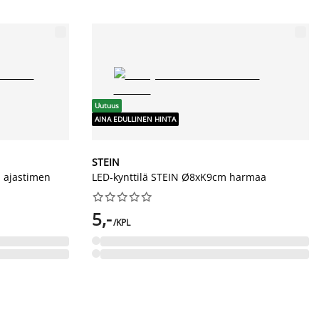
Uutuus
AINA EDULLINEN HINTA
STEIN
. ajastimen
LED-kynttilä STEIN Ø8xK9cm harmaa










5,-
/KPL