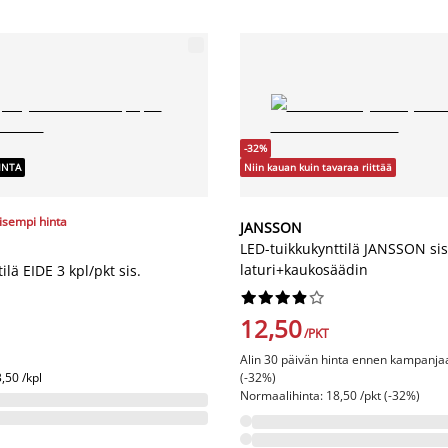
-32%
INTA
Niin kauan kuin tavaraa riittää
lisempi hinta
JANSSON
LED-tuikkukynttilä JANSSON sis
laturi+kaukosäädin
lä EIDE 3 kpl/pkt sis.










12,50
/PKT
Alin 30 päivän hinta ennen kampanjaa
,50 /kpl
(-32%)
Normaalihinta: 18,50 /pkt (-32%)