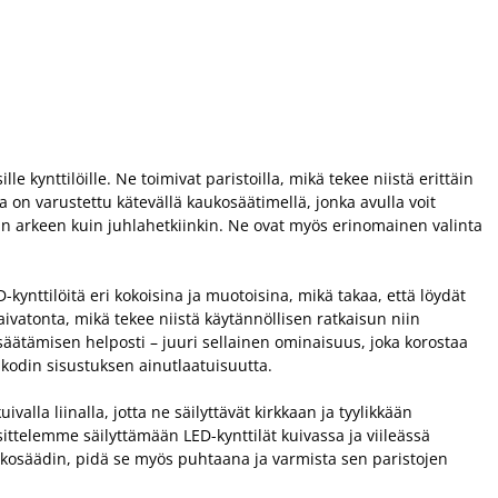
e kynttilöille. Ne toimivat paristoilla, mikä tekee niistä erittäin
 on varustettu kätevällä kaukosäätimellä, jonka avulla voit
in arkeen kuin juhlahetkiinkin. Ne ovat myös erinomainen valinta
kynttilöitä eri kokoisina ja muotoisina, mikä takaa, että löydät
vaivatonta, mikä tekee niistä käytännöllisen ratkaisun niin
 säätämisen helposti – juuri sellainen ominaisuus, joka korostaa
 kodin sisustuksen ainutlaatuisuutta.
valla liinalla, jotta ne säilyttävät kirkkaan ja tyylikkään
ittelemme säilyttämään LED-kynttilät kuivassa ja viileässä
ukosäädin, pidä se myös puhtaana ja varmista sen paristojen