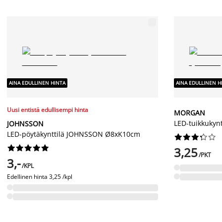
AINA EDULLINEN HINTA
AINA EDULLINEN H
Uusi entistä edullisempi hinta
MORGAN
LED-tuikkukyn
JOHNSSON
LED-pöytäkynttilä JOHNSSON Ø8xK10cm




















3,25
/PKT
3,-
/KPL
Edellinen hinta
3,25 /kpl