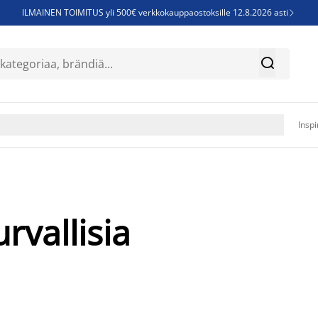
ILMAINEN TOIMITUS yli 500€ verkkokauppaostoksille 12.8.2026 asti

Parempiin uniin - Säästä jopa 60%


Sijauspatjoja - Säästä jopa 60%

Jenkkisänkyjä - Säästä jopa 60%

Inspi
rvallisia