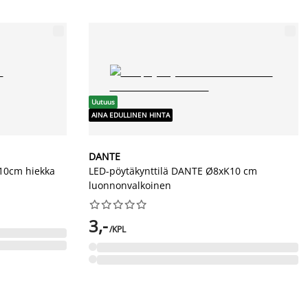
Uutuus
AINA EDULLINEN HINTA
DANTE
10cm hiekka
LED-pöytäkynttilä DANTE Ø8xK10 cm
luonnonvalkoinen










3,-
/KPL