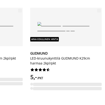
AINA EDULLINEN HINTA
GUDMUND
m 2kpl/pkt
LED-kruunukynttilä GUDMUND K29cm
harmaa 2kpl/pkt










5,-
/PKT