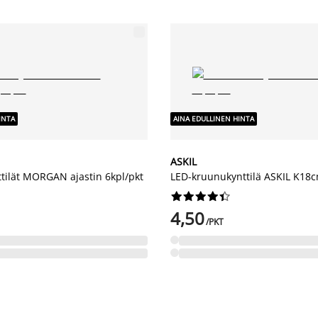
INTA
AINA EDULLINEN HINTA
ASKIL
ttilät MORGAN ajastin 6kpl/pkt
LED-kruunukynttilä ASKIL K18c










4,50
/PKT