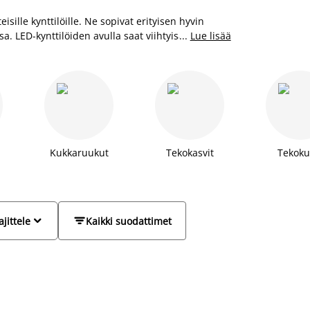
isille kynttilöille. Ne sopivat erityisen hyvin
sa. LED-kynttilöiden avulla saat viihtyisän ja
...
Lue lisää
llisen valinnan turvallista sisustusta varten.
Kukkaruukut
Tekokasvit
Tekoku


ajittele
Kaikki suodattimet