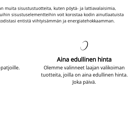
n muita sisustustuotteita, kuten pöytä- ja lattiavalaisimia,
muihin sisustuselementteihin voit korostaa kodin ainutlaatuista
ät kodistasi entistä viihtyisämmän ja energiatehokkaamman.

Aina edullinen hinta
atjoille.
Olemme valinneet laajan valikoiman
tuotteita, joilla on aina edullinen hinta.
Joka päivä.