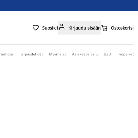



Suosikit
Kirjaudu sisään
Ostoskorisi
raatiota
Tarjouslehdet
Myymälät
Asiakaspalvelu
B2B
Työpaikat