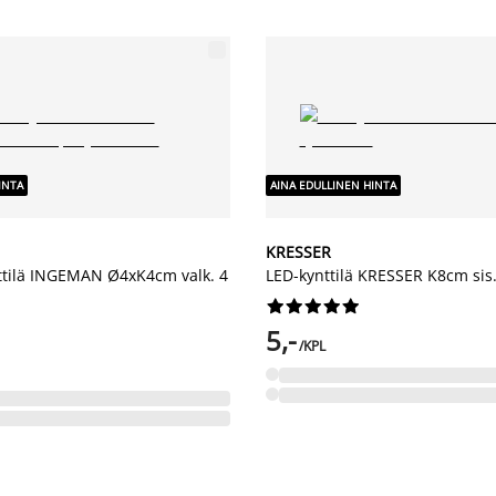
INTA
AINA EDULLINEN HINTA
KRESSER
ttilä INGEMAN Ø4xK4cm valk. 4
LED-kynttilä KRESSER K8cm sis










5,-
/KPL