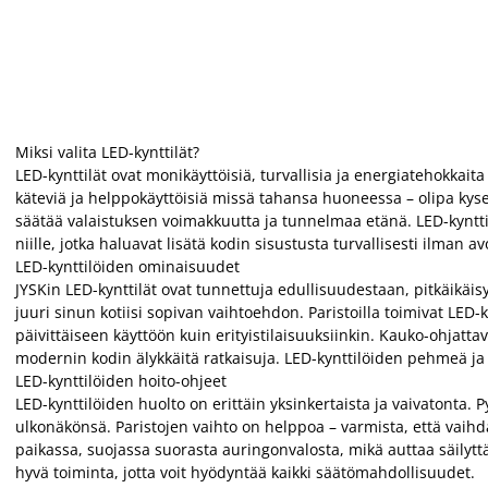
Miksi valita LED-kynttilät?
LED-kynttilät ovat monikäyttöisiä, turvallisia ja energiatehokkaita 
käteviä ja helppokäyttöisiä missä tahansa huoneessa – olipa kyse
säätää valaistuksen voimakkuutta ja tunnelmaa etänä. LED-kyntti
niille, jotka haluavat lisätä kodin sisustusta turvallisesti ilman av
LED-kynttilöiden ominaisuudet
JYSKin LED-kynttilät ovat tunnettuja edullisuudestaan, pitkäikäis
juuri sinun kotiisi sopivan vaihtoehdon. Paristoilla toimivat LED-k
päivittäiseen käyttöön kuin erityistilaisuuksiinkin. Kauko-ohjatt
modernin kodin älykkäitä ratkaisuja. LED-kynttilöiden pehmeä ja 
LED-kynttilöiden hoito-ohjeet
LED-kynttilöiden huolto on erittäin yksinkertaista ja vaivatonta. Py
ulkonäkönsä. Paristojen vaihto on helppoa – varmista, että vaihd
paikassa, suojassa suorasta auringonvalosta, mikä auttaa säilyt
hyvä toiminta, jotta voit hyödyntää kaikki säätömahdollisuudet.