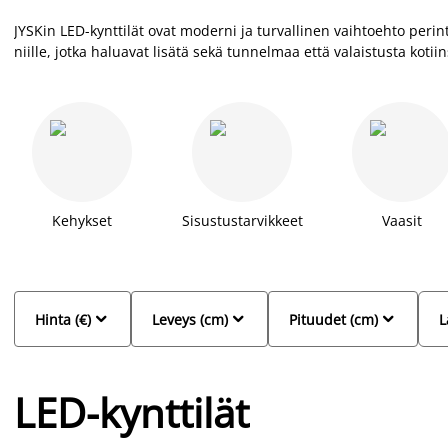
JYSKin LED-kynttilät ovat moderni ja turvallinen vaihtoehto perinte
niille, jotka haluavat lisätä sekä tunnelmaa että valaistusta kotiin
lämpimän ilmapiirin ilman avotulen riskiä, mikä tekee niistä täyde
Kehykset
Sisustustarvikkeet
Vaasit



Hinta (€)
Leveys (cm)
Pituudet (cm)
L
LED-kynttilät