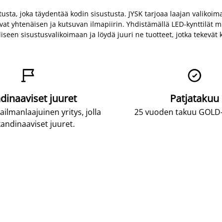
tusta, joka täydentää kodin sisustusta. JYSK tarjoaa laajan valikoima
ovat yhtenäisen ja kutsuvan ilmapiirin. Yhdistämällä LED-kynttilät 
liseen sisustusvalikoimaan ja löydä juuri ne tuotteet, jotka tekev


dinaaviset juuret
Patjatakuu
lmanlaajuinen yritys, jolla
25 vuoden takuu GOLD-p
andinaaviset juuret.