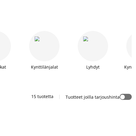
kat
Kynttilänjalat
Lyhdyt
Kyntti
15 tuotetta
|
Tuotteet joilla tarjoushinta