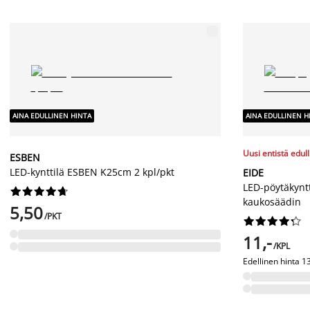
AINA EDULLINEN HINTA
AINA EDULLINEN H
Uusi entistä edul
ESBEN
LED-kynttilä ESBEN K25cm 2 kpl/pkt
EIDE
LED-pöytäkyntti










kaukosäädin
5,50
/PKT










11,-
/KPL
Edellinen hinta
13