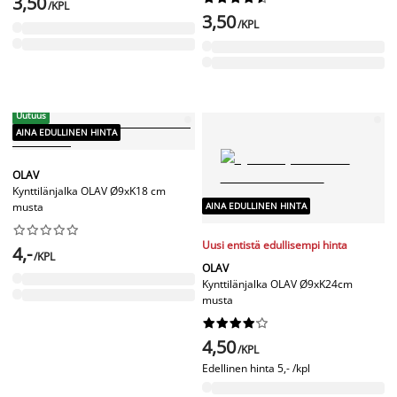
3,50
/KPL
3,50
/KPL
Uutuus
AINA EDULLINEN HINTA
OLAV
Kynttilänjalka OLAV Ø9xK18 cm
AINA EDULLINEN HINTA
musta










Uusi entistä edullisempi hinta
4,-
/KPL
OLAV
Kynttilänjalka OLAV Ø9xK24cm
musta










4,50
/KPL
Edellinen hinta
5,- /kpl