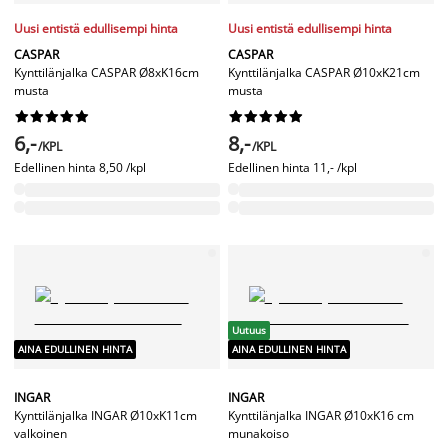
Uusi entistä edullisempi hinta
Uusi entistä edullisempi hinta
CASPAR
CASPAR
Kynttilänjalka CASPAR Ø8xK16cm
Kynttilänjalka CASPAR Ø10xK21cm
musta
musta




















6,-
8,-
/KPL
/KPL
Edellinen hinta
8,50 /kpl
Edellinen hinta
11,- /kpl
Uutuus
AINA EDULLINEN HINTA
AINA EDULLINEN HINTA
INGAR
INGAR
Kynttilänjalka INGAR Ø10xK11cm
Kynttilänjalka INGAR Ø10xK16 cm
valkoinen
munakoiso