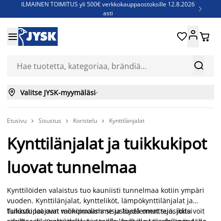
ILMAINEN TOIMITUS yli 500€ verkkokauppaostoksille 12.8.2026

asti
Parempiin uniin - Säästä jopa 60%





Sijauspatjoja - Säästä jopa 60%

Jenkkisänkyjä - Säästä jopa 60%



Valitse JYSK-myymäläsi

Etusivu
Sisustus
Koristelu
Kynttilänjalat



Kynttilänjalat ja tuikkukipot
luovat tunnelmaa
Kynttilöiden valaistus tuo kauniisti tunnelmaa kotiin ympäri
vuoden. Kynttilänjalat, kyntteliköt, lämpökynttilänjalat ja
tuikkukipot ovat monipuolisia sisustuselementtejä, joita voit
Tutustu laajaan valikoimaamme ja löydä omat suosikkisi