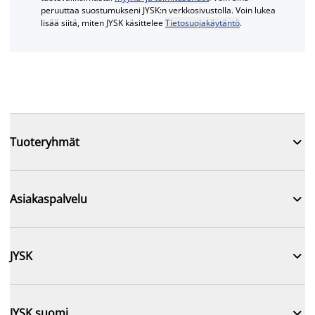
peruuttaa suostumukseni JYSK:n verkkosivustolla. Voin lukea
lisää siitä, miten JYSK käsittelee
Tietosuojakäytäntö
.

Tuoteryhmät

Asiakaspalvelu

JYSK

JYSK suomi