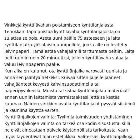
Vinkkejä kynttilävahan poistamiseen kynttilänjalasta
Tehokkain tapa poistaa kynttilävaha kynttilänjaloista on
sulattaa se pois. Aseta uuni päälle 75 asteeseen ja laita
kynttilänjalka ylösalaisin uunipellille, jonka alle on levitetty
leivinpaperi. Tämä estää vahajäämiä tarttumasta peltiin. Laita
pelti uuniin noin 20 minuutiksi, jolloin kynttilävaha sulaa ja
valuu leivinpaperin päälle.
Kun aika on kulunut, ota kynttilänjalka varovasti uunista ja
anna sen jäähtyä hetkeksi. Kuivaa sitten jäljelle jääneet
vahajäänteet kevyesti kahvinsuodattimella tai
paperipyyhkeellä. Muista tarkistaa kynttilänjalan materiaali
ennen uuniin laittamista varmistaaksesi, että se kestää
kuumaa. Näiden vinkkien avulla kynttilänjalat pysyvät siisteinä
ja kauniina käyttöä varten.
Kynttilänjalkojen valinta: Tyylin ja toimivuuden yhdistäminen
Kynttilänjalkojen valinta on tärkeä osa kodin sisustusta, sillä
ne eivät ainoastaan palvele käytännöllistä tarkoitusta, vaan
myös täydentävät tilan estetiikkaa. Valitessasi kynttilänjalkoja,