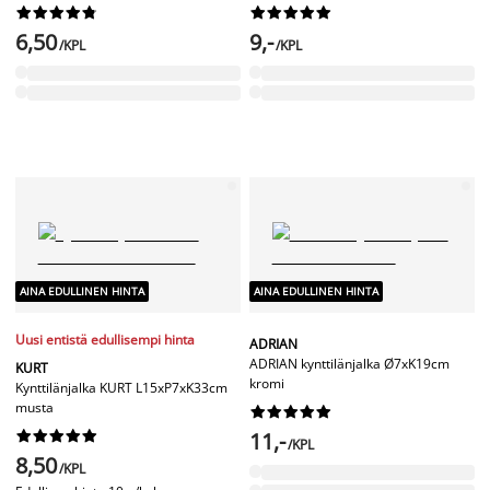




















6,50
9,-
/KPL
/KPL
AINA EDULLINEN HINTA
AINA EDULLINEN HINTA
Uusi entistä edullisempi hinta
ADRIAN
ADRIAN kynttilänjalka Ø7xK19cm
KURT
kromi
Kynttilänjalka KURT L15xP7xK33cm
musta




















11,-
/KPL
8,50
/KPL