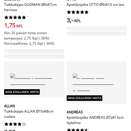
Tuikkukippo GUDMAN Ø8xK7cm
Kynttilänjalka OTTO Ø9xK10 cm lasi
harmaa




















3,-
/KPL
1,75
/KPL
Alin 30 päivän hinta ennen
kampanjaa: 2,75 /kpl (-36%)
Normaalihinta: 2,75 /kpl (-36%)
AINA EDULLINEN HINTA
AINA EDULLINEN HINTA
ALLAN
Tuikkukippo ALLAN Ø10xK8cm
ANDREAS
ruskea
Kynttilänjalka ANDREAS Ø7xK13cm
lajitelma



















