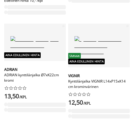
Edellinen hinta
10,- /kpl
AINA EDULLINEN HINTA
Uutuus
AINA EDULLINEN HINTA
ADRIAN
ADRIAN kynttilänjalka Ø7xK22cm
VIGNIR
kromi
Kynttilänjalka VIGNIR L14xP15xK14
cm krominvärinen




















13,50
/KPL
12,50
/KPL