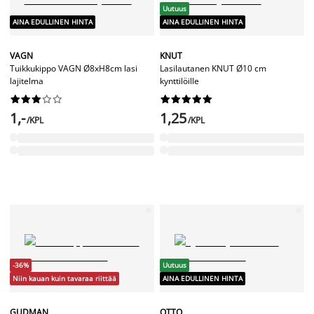
Uutuus
AINA EDULLINEN HINTA
AINA EDULLINEN HINTA
VAGN
KNUT
Tuikkukippo VAGN Ø8xH8cm lasi
Lasilautanen KNUT Ø10 cm
lajitelma
kynttilöille




















1,-
1,25
/KPL
/KPL
-36%
Uutuus
Niin kauan kuin tavaraa riittää
AINA EDULLINEN HINTA
GUDMAN
OTTO