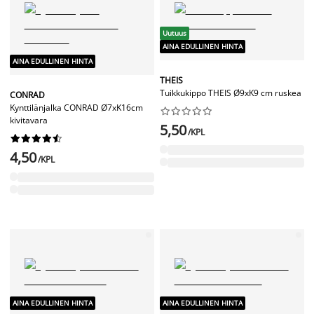
Uutuus
AINA EDULLINEN HINTA
AINA EDULLINEN HINTA
THEIS
Tuikkukippo THEIS Ø9xK9 cm ruskea
CONRAD
Kynttilänjalka CONRAD Ø7xK16cm










kivitavara
5,50
/KPL










4,50
/KPL
AINA EDULLINEN HINTA
AINA EDULLINEN HINTA