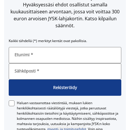
Hyväksyessäsi ehdot osallistut samalla
kuukausittaiseen arvontaan, jossa voit voittaa 300
euron arvoisen JYSK-lahjakortin. Katso kilpailun
säännöt.
Kaikki tähdellä (*) merkityt kentät ovat pakollisia.
Etunimi
*
Sähköposti
*
Rekisteröidy
Haluan vastaanottaa viestintää, mukaan lukien
henkilökohtaisesti räätälöityjä viestejä, jotka perustuvat
henkilökohtaisiin tietoihini ja käyttäytymiseeni, sähköpostitse ja
kolmannen osapuolen medioissa. Näihin sisältyy inspiraatiota,
mahtavia tarjouksia, uutuuksia ja kampanjoita JYSK:n koko
tuotevalikoimasta.
myynti- ja toimitusehdot
. Voin aina