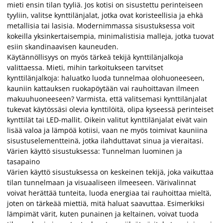
mieti ensin tilan tyyliä. Jos kotisi on sisustettu perinteiseen
tyyliin, valitse kynttilänjalat, jotka ovat koristeellisia ja ehkä
metallisia tai lasisia. Modernimmassa sisustuksessa voit
kokeilla yksinkertaisempia, minimalistisia malleja, jotka tuovat
esiin skandinaavisen kauneuden.
Käytännöllisyys on myös tärkeä tekijä kynttilänjalkoja
valittaessa. Mieti, mihin tarkoitukseen tarvitset
kynttilänjalkoja: haluatko luoda tunnelmaa olohuoneeseen,
kauniin kattauksen ruokapöytään vai rauhoittavan ilmeen
makuuhuoneeseen? Varmista, että valitsemasi kynttilänjalat
tukevat käytössäsi olevia kynttilöitä, olipa kyseessä perinteiset
kynttilät tai LED-mallit. Oikein valitut kynttilänjalat eivät vain
lisää valoa ja lämpöä kotiisi, vaan ne myös toimivat kauniina
sisustuselementteinä, jotka ilahduttavat sinua ja vieraitasi.
Värien käyttö sisustuksessa: Tunnelman luominen ja
tasapaino
Värien käyttö sisustuksessa on keskeinen tekijä, joka vaikuttaa
tilan tunnelmaan ja visuaaliseen ilmeeseen. Värivalinnat
voivat herättää tunteita, luoda energiaa tai rauhoittaa mieltä,
joten on tärkeää miettiä, mitä haluat saavuttaa. Esimerkiksi
lämpimät värit, kuten punainen ja keltainen, voivat tuoda