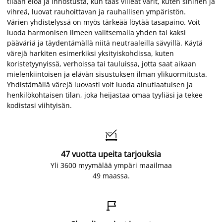
tilaan eloa ja innostusta, kun taas viileät värit, kuten sininen ja
vihreä, luovat rauhoittavan ja rauhallisen ympäristön.
Värien yhdistelyssä on myös tärkeää löytää tasapaino. Voit
luoda harmonisen ilmeen valitsemalla yhden tai kaksi
pääväriä ja täydentämällä niitä neutraaleilla sävyillä. Käytä
värejä harkiten esimerkiksi yksityiskohdissa, kuten
koristetyynyissä, verhoissa tai tauluissa, jotta saat aikaan
mielenkiintoisen ja elävän sisustuksen ilman ylikuormitusta.
Yhdistämällä värejä luovasti voit luoda ainutlaatuisen ja
henkilökohtaisen tilan, joka heijastaa omaa tyyliäsi ja tekee
kodistasi viihtyisän.

47 vuotta upeita tarjouksia
Yli 3600 myymälää ympäri maailmaa
49 maassa.
