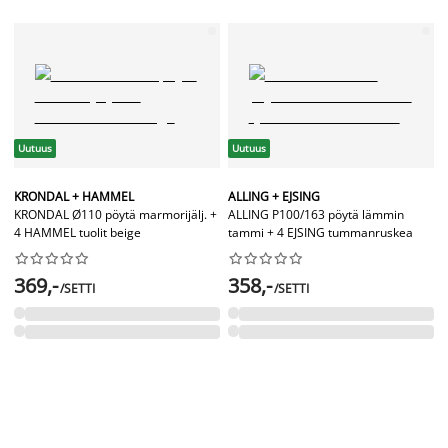
Uutuus
Uutuus
KRONDAL + HAMMEL
ALLING + EJSING
KRONDAL Ø110 pöytä marmorijälj. +
ALLING P100/163 pöytä lämmin
4 HAMMEL tuolit beige
tammi + 4 EJSING tummanruskea




















369,-
358,-
/SETTI
/SETTI