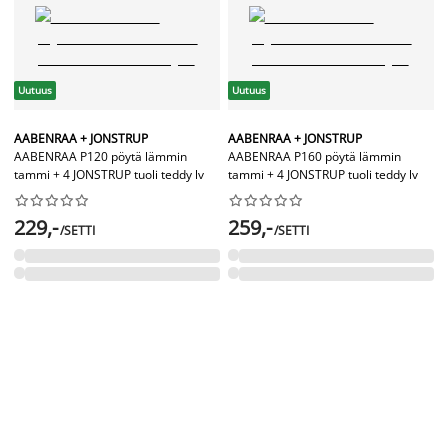
Uutuus
Uutuus
AABENRAA + JONSTRUP
AABENRAA + JONSTRUP
AABENRAA P120 pöytä lämmin
AABENRAA P160 pöytä lämmin
tammi + 4 JONSTRUP tuoli teddy lv
tammi + 4 JONSTRUP tuoli teddy lv




















229,-
259,-
/SETTI
/SETTI