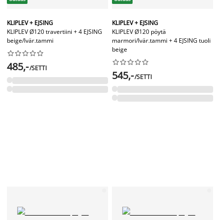
KLIPLEV + EJSING
KLIPLEV + EJSING
KLIPLEV Ø120 travertiini + 4 EJSING
KLIPLEV Ø120 pöytä
beige/lvär.tammi
marmori/lvär.tammi + 4 EJSING tuoli
beige




















485,-
/SETTI
545,-
/SETTI