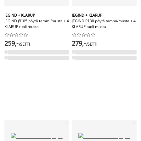
JEGIND + KLARUP
JEGIND + KLARUP
JEGIND Ø105 pöytä tammi/musta + 4
JEGIND P130 pöytä tammi/musta + 4
KLARUP tuoli musta
KLARUP tuoli musta




















259,-
279,-
/SETTI
/SETTI