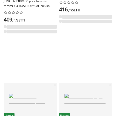
JUNGEN P80/160 pötä lämmin










tammi + 4 ROSTRUP tuoli hiekka
416,-
/SETTI










409,-
/SETTI
Uutuus
Uutuus