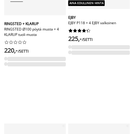
AINA EDULLINEN HINTA
EJBY
EJBY P118 + 4 EJBY valkoinen
RINGSTED + KLARUP
RINGSTED Ø100 pöytä musta + 4










KLARUP tuoli musta
225,-
/SETTI










220,-
/SETTI