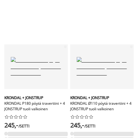
KRONDAL + JONSTRUP
KRONDAL + JONSTRUP
KRONDAL P180 pöytä travertiini + 4
KRONDAL Ø110 pöytä travertiini + 4
JONSTRUP tuoli valkoinen
JONSTRUP tuoli valkoinen




















245,-
245,-
/SETTI
/SETTI