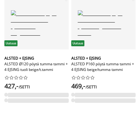
Uutuus
Uutuus
ALSTED + EJSING
ALSTED + EJSING
ALSTED Ø120 pöytä tumma tammi +
ALSTED P160 pöytä tumma tammi +
4 EJSING tuoli beige/t.tammi
4 EJSING beige/tumma tammi




















427,-
469,-
/SETTI
/SETTI