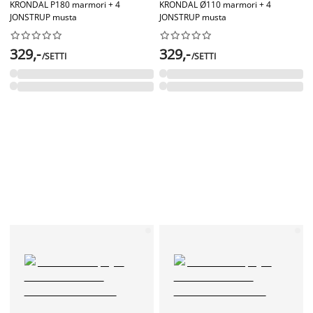
KRONDAL P180 marmori + 4
KRONDAL Ø110 marmori + 4
JONSTRUP musta
JONSTRUP musta




















329,-
329,-
/SETTI
/SETTI