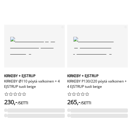
KIRKEBY + EJSTRUP
KIRKEBY + EJSTRUP
KIRKEBY Ø110 pöytä valkoinen + 4
KIRKEBY P130/220 pöytä valkoinen +
EJSTRUP tuoli beige
4 EJSTRUP tuoli beige




















230,-
265,-
/SETTI
/SETTI