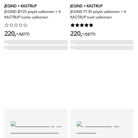
JEGIND + KASTRUP
JEGIND + KASTRUP
JEGIND Ø105 pöytä valkoinen + 4
JEGIND P130 pöytä valkoinen + 4
KASTRUP tuolia valkoinen
KASTRUP tuoli valkoinen




















220,-
220,-
/SETTI
/SETTI