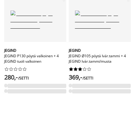
JEGIND
JEGIND
JEGIND P130 pöytä valkoinen + 4
JEGIND Ø105 pöytä lvär.tammi + 4
JEGIND tuoli valkoinen
JEGIND lvär.tammi/musta




















280,-
369,-
/SETTI
/SETTI