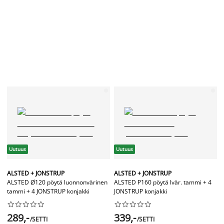
Uutuus
Uutuus
ALSTED + JONSTRUP
ALSTED + JONSTRUP
ALSTED Ø120 pöytä luonnonvärinen
ALSTED P160 pöytä lvär. tammi + 4
tammi + 4 JONSTRUP konjakki
JONSTRUP konjakki




















289,-
339,-
/SETTI
/SETTI