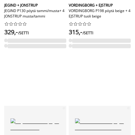
JEGIND + JONSTRUP
VORDINGBORG + EJSTRUP
JEGIND P130 pöytä tammi/musta+ 4
VORDINGBORG P198 pöytä beige + 4
JONSTRUP musta/tammi
EJSTRUP tuoli beige




















329,-
315,-
/SETTI
/SETTI