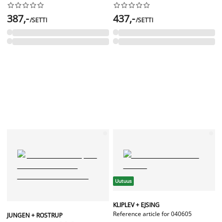




















387,-
437,-
/SETTI
/SETTI
Uutuus
KLIPLEV + EJSING
Reference article for 040605
JUNGEN + ROSTRUP