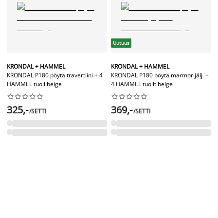
Uutuus
KRONDAL + HAMMEL
KRONDAL + HAMMEL
KRONDAL P180 pöytä travertiini + 4
KRONDAL P180 pöytä marmorijälj. +
HAMMEL tuoli beige
4 HAMMEL tuolit beige




















325,-
369,-
/SETTI
/SETTI