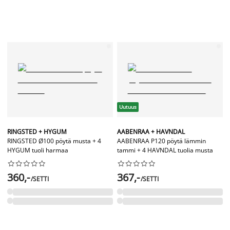
Uutuus
RINGSTED + HYGUM
AABENRAA + HAVNDAL
RINGSTED Ø100 pöytä musta + 4
AABENRAA P120 pöytä lämmin
HYGUM tuoli harmaa
tammi + 4 HAVNDAL tuolia musta




















360,-
367,-
/SETTI
/SETTI