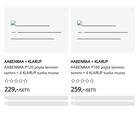
AABENRAA + KLARUP
AABENRAA + KLARUP
AABENRAA P120 pöytä lämmin
AABENRAA P160 pöytä lämmin
tammi + 4 KLARUP tuolia musta
tammi + 4 KLARUP tuolia musta




















229,-
259,-
/SETTI
/SETTI