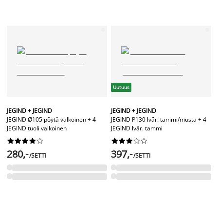
Uutuus
JEGIND + JEGIND
JEGIND + JEGIND
JEGIND Ø105 pöytä valkoinen + 4
JEGIND P130 lvär. tammi/musta + 4
JEGIND tuoli valkoinen
JEGIND lvär. tammi




















280,-
397,-
/SETTI
/SETTI