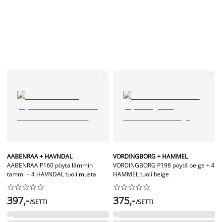
AABENRAA + HAVNDAL
VORDINGBORG + HAMMEL
AABENRAA P160 pöytä lämmin
VORDINGBORG P198 pöytä beige + 4
tammi + 4 HAVNDAL tuoli musta
HAMMEL tuoli beige




















397,-
375,-
/SETTI
/SETTI