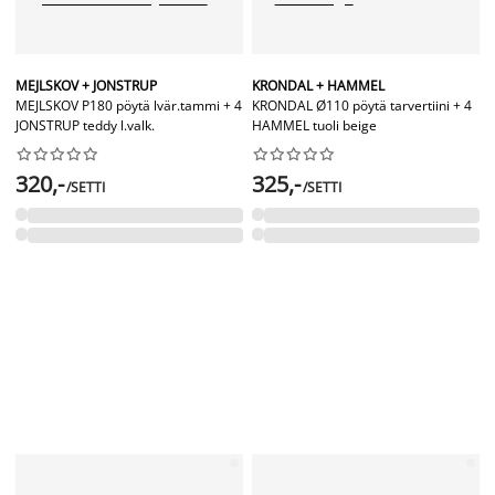
MEJLSKOV + JONSTRUP
KRONDAL + HAMMEL
MEJLSKOV P180 pöytä lvär.tammi + 4
KRONDAL Ø110 pöytä tarvertiini + 4
JONSTRUP teddy l.valk.
HAMMEL tuoli beige




















320,-
325,-
/SETTI
/SETTI